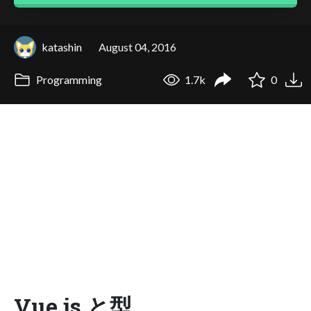
katashin
August 04, 2016
Programming
1.7k
0
Vue.js と型