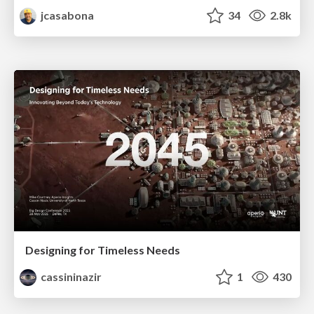
jcasabona
34
2.8k
Designing for Timeless Needs
cassininazir
1
430