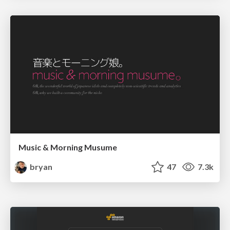
Music & Morning Musume
bryan
47
7.3k