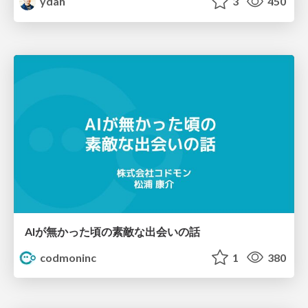
ydah
3
450
AIが無かった頃の素敵な出会いの話
codmoninc
1
380