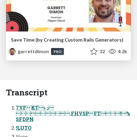
Save Time (by Creating Custom Rails Generators)
garrettdimon
32
4.2k
PRO
Transcript
7VFKTͱܕ
.FHVSPFT!%
SFDPN
!LUTO
None