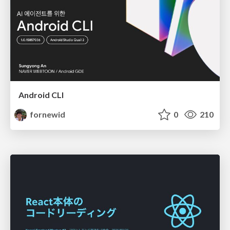
Android CLI
fornewid
0
210