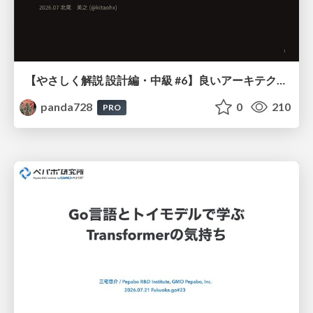
【やさしく解説 設計編・中級 #6】良いアーキテクチャとは ～ 一本の登り道の、行き先 ～
panda728
0
210
PRO