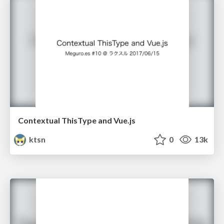
Contextual ThisType and Vue.js
ktsn
0
13k