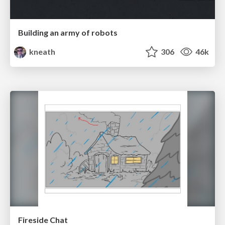
Building an army of robots
kneath
306
46k
Fireside Chat