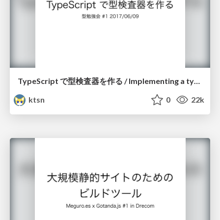
TypeScript で型検査器を作る / Implementing a type checker with TypeScript
ktsn
0
22k