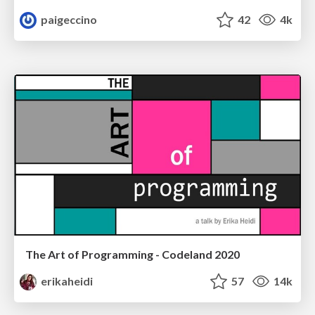
paigeccino
42
4k
The Art of Programming - Codeland 2020
erikaheidi
57
14k