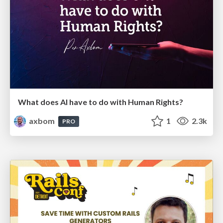
What does AI have to do with Human Rights?
axbom
1
2.3k
PRO