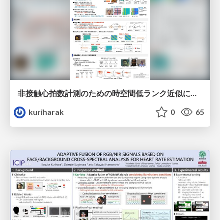
非接触心拍数計測のための時空間低ランク近似に基づく脈波推定
kuriharak
0
65