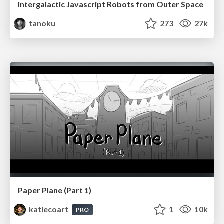
Intergalactic Javascript Robots from Outer Space
tanoku
273
27k
Paper Plane (Part 1)
katiecoart
1
10k
PRO