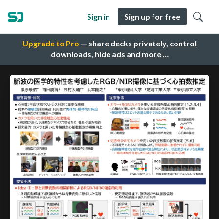
Sign in
Sign up for free
Upgrade to Pro
— share decks privately, control
downloads, hide ads and more …