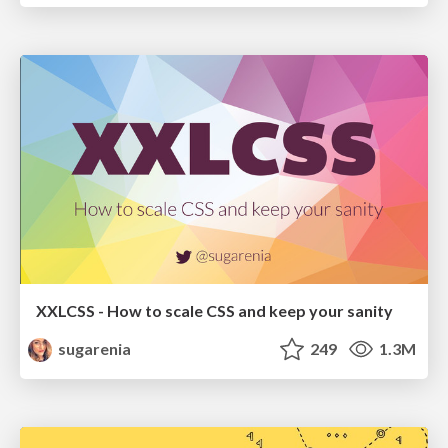
XXLCSS - How to scale CSS and keep your sanity
sugarenia
249
1.3M