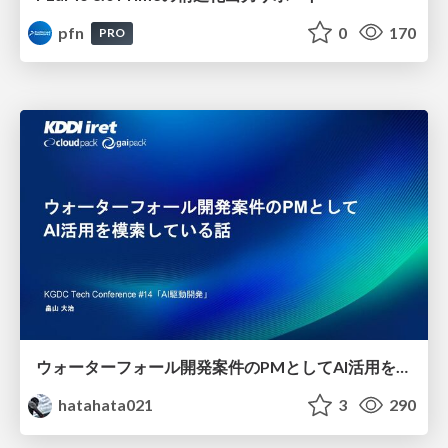
pfn
0
170
PRO
ウォーターフォール開発案件のPMとしてAI活用を模索している話
hatahata021
3
290