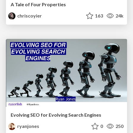
A Tale of Four Properties
chriscoyier
163
24k
Evolving SEO for Evolving Search Engines
ryanjones
0
250