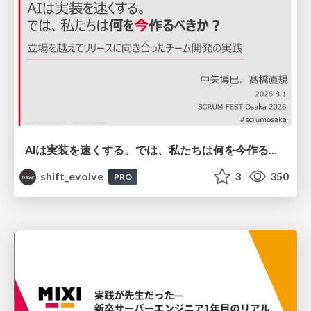
AIは実装を速くする。では、私たちは何を今作るべきか？－立場を越えてリリースに向き合ったチーム開発の実践 / 20260801 Hiromi Nakaya and Naoki Takahashi
shift_evolve
3
350
PRO