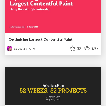
Optimising Largest Contentful Paint
csswizardry
37
3.9k