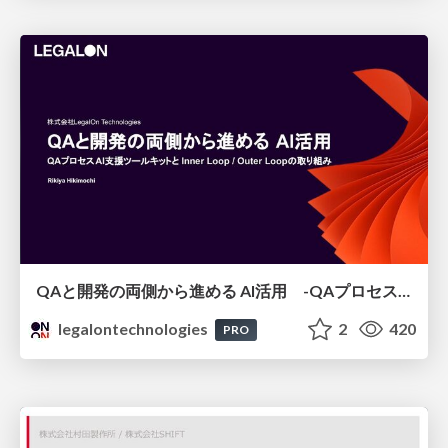
QAと開発の両側から進める AI活用 -QAプロセスAI支援ツールキットと Inner Loop / Outer Loopの取り組み-
legalontechnologies
2
420
PRO