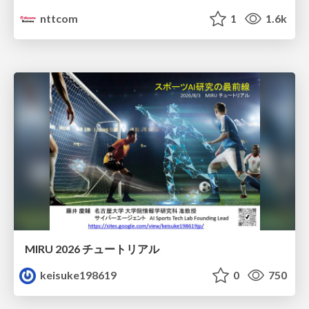
nttcom
1
1.6k
MIRU 2026 チュートリアル
keisuke198619
0
750