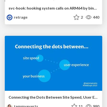
svc-hook: hooking system calls on ARM64 by binary rewriting
retrage
2
440
Connecting the Dots Between Site Speed, User Experience & Your Business [WebExpo 2025]
tammyeverts
11
980