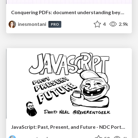
Conquering PDFs: document understanding beyond plain text
inesmontani
4
2.9k
PRO
JavaScript: Past, Present, and Future - NDC Porto 2020