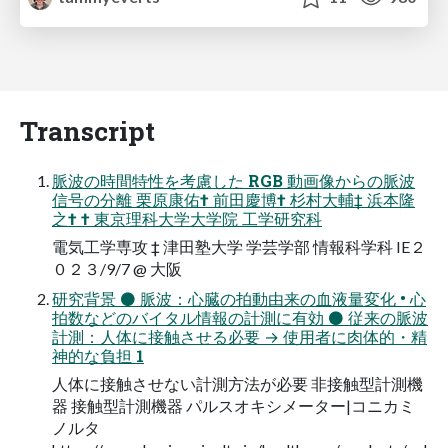
Transcript
脈波の時間特性を考慮した RGB 動画像からの脈波
信号の分離 栗原康佑† 前田慶博† 杉村大輔‡ 浜本隆
之† † 東京理科大学大学院 工学研究科
電気工学専攻 ‡ 津田塾大学 学芸学部 情報科学科 IE２
０２３/9/7 @ 大阪
研究背景 ⚫ 脈波：心臓の拍動由来の血液量変化 • 心
拍数などのバイタル情報の計測に有効 ⚫ 従来の脈波
計測：人体に接触させる必要 → 使用者に肉体的・精
神的な負担 1
人体に接触させない計測方法が必要 非接触型計測機
器 接触型計測機器 パルスオキシメーター|コニカミ
ノルタ