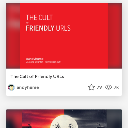
The Cult of Friendly URLs
andyhume
79
7k