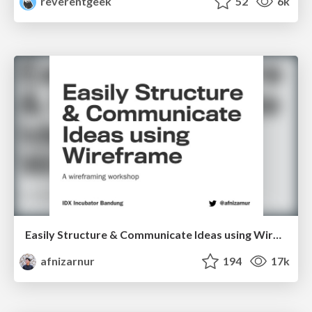
reverentgeek
52
6k
Easily Structure & Communicate Ideas using Wireframe
afnizarnur
194
17k