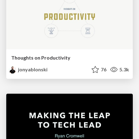
Thoughts on Productivity
jonyablonski
76
5.3k