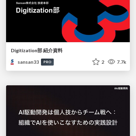
Digitization部 紹介資料
sansan33
2
7.7k
PRO