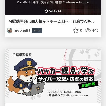
AI駆動開発は個人技からチーム戦へ：組織でAIを使いこなすための実践設計
moongift
0
440
PRO