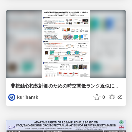
非接触心拍数計測のための時空間低ランク近似に基づく脈波推定
kuriharak
0
65