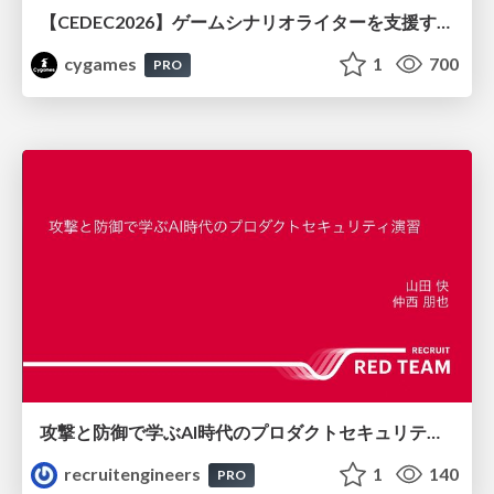
【CEDEC2026】ゲームシナリオライターを支援するAIツール開発の実践 ― 設計とプロンプトの工夫 ―
cygames
1
700
PRO
攻撃と防御で学ぶAI時代のプロダクトセキュリティ演習
recruitengineers
1
140
PRO