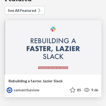
See All Featured
Rebuilding a faster, lazier Slack
samanthasiow
85
9.6k