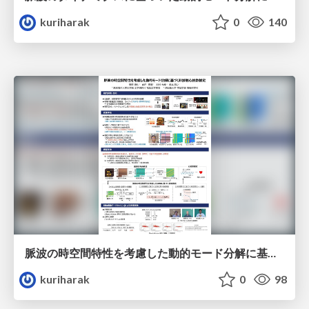
kuriharak
0
140
脈波の時空間特性を考慮した動的モード分解に基づく非接触心拍数推定
kuriharak
0
98