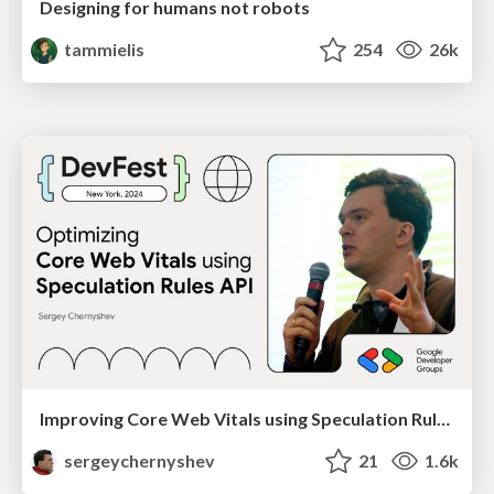
Designing for humans not robots
tammielis
254
26k
Improving Core Web Vitals using Speculation Rules API
sergeychernyshev
21
1.6k