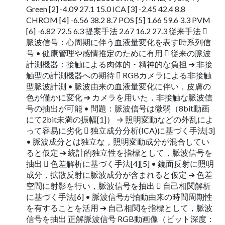
Green [2] -4.09 27.1 15.0 ICA [3] -2.45 42.4 8.8
CHROM [4] -6.56 38.2 8.7 POS [5] 1.66 59.6 3.3 PVM
[6] -6.82 72.5 6.3 提案手法 2.67 16.2 27.3 従来手法 
脈波信号：心周期に伴う血液量変化を表す時系列信
号 • 健康管理や感情推定のために有用  従来の脈波
計測機器：接触による肉体的・精神的な負担 ➔ 非接
触型の計測機器への期待  RGBカメラによる非接触
型脈波計測 • 脈波由来の血液量変化に伴い，皮膚の
色が僅かに変化 ➔ カメラを用いた，非接触な脈波信
号の抽出が可能 • 問題：脈波信号は微弱（8bit動画
にて2bit未満の振幅[1]） → 照明変動などの外乱によ
って容易に劣化  独立成分分析(ICA)に基づく手法[3]
• 脈波成分とは独立な，照明変動成分が混合してい
ると仮定 ➔ 統計的独立性を指標として，脈波信号を
抽出  色差解析に基づく手法[4][5] • 鏡面反射に照明
成分，拡散反射に脈波成分が含まれると仮定 ➔ 色差
空間に射影を行い，脈波信号を抽出  自己相関解析
に基づく手法[6] • 脈波信号が拍動由来の時間周期性
を有することを活用 ➔ 自己相関を指標として，脈波
信号を抽出 正解脈波信号 RGB動画像（ビット深度：