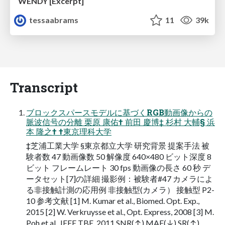
WENDY [Excerpt]
tessaabrams
11
39k
Transcript
ブロックスパースモデルに基づくRGB動画像からの
脈波信号の分離 栗原 康佑† 前田 慶博‡ 杉村 大輔§ 浜
本 隆之† †東京理科大学
‡芝浦工業大学 §東京都立大学 研究背景 提案手法 被
験者数 47 動画像数 50 解像度 640×480 ビット深度 8
ビット フレームレート 30 fps 動画像の長さ 60 秒 デ
ータセット[7]の詳細 撮影例：被験者#47 カメラによ
る非接触計測の応用例 非接触型(カメラ） 接触型 P2-
10 参考文献 [1] M. Kumar et al., Biomed. Opt. Exp.,
2015 [2] W. Verkruysse et al., Opt. Express, 2008 [3] M.
Poh et al., IEEE TBE, 2011 SNR(↑) MAE(↓) SR(↑)