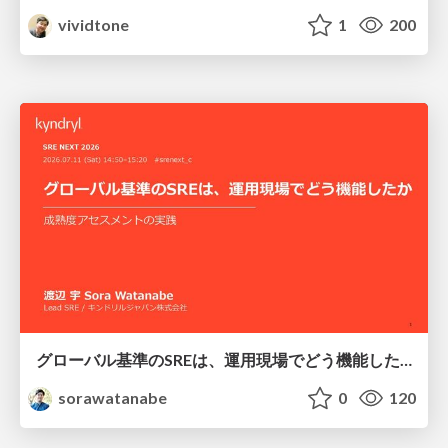
vividtone
1
200
グローバル基準のSREは、運用現場でどう機能したか：成熟度アセスメントの実践 ／ SRE NEXT 2026
sorawatanabe
0
120