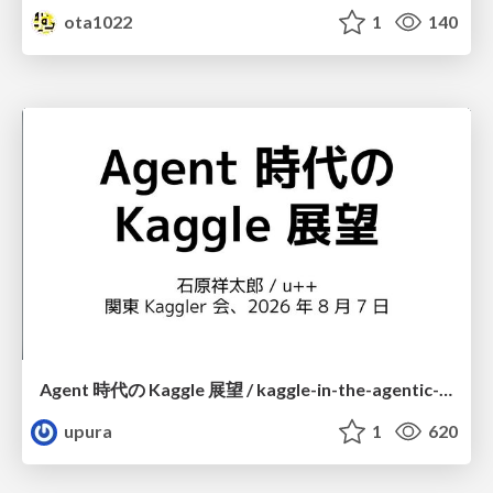
ota1022
1
140
Agent 時代の Kaggle 展望 / kaggle-in-the-agentic-era
upura
1
620