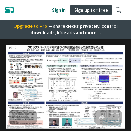
Sign in
Sign up for free
Upgrade to Pro
— share decks privately, control
downloads, hide ads and more …