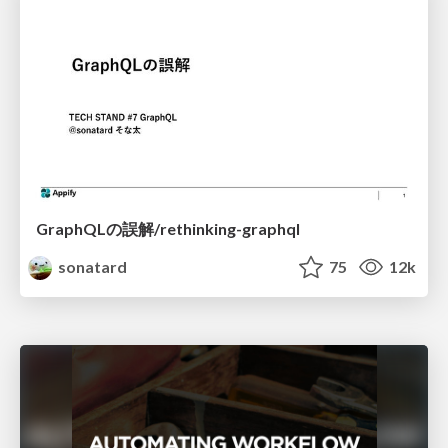
GraphQLの誤解/rethinking-graphql
sonatard
75
12k