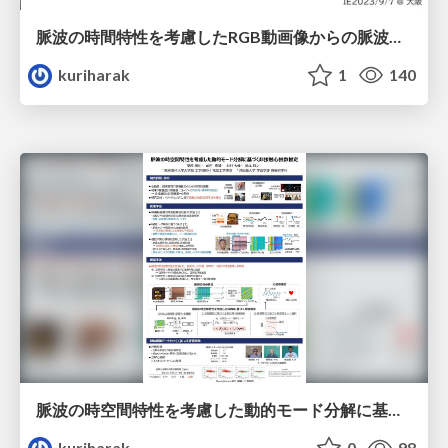
脈波の時間特性を考慮したRGB動画像からの脈波信号の分離
kuriharak
1
140
脈波の時空間特性を考慮した動的モード分解に基づく非接触心拍数推定
kuriharak
0
98