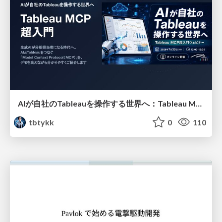
AIが自社のTableauを操作する世界へ：Tableau MCP超入門
tbtykk
0
110