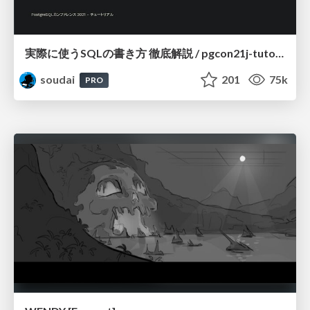
実際に使うSQLの書き方 徹底解説 / pgcon21j-tutorial
soudai
201
75k
PRO