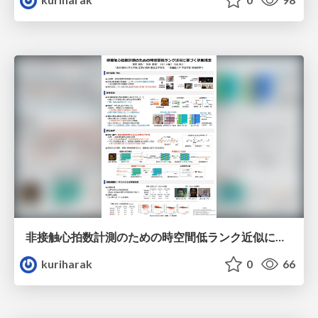
非接触心拍数計測のための時空間低ランク近似に基づく脈波推定
kuriharak
0
66