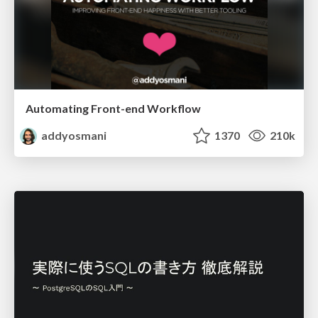
Automating Front-end Workflow
addyosmani
1370
210k