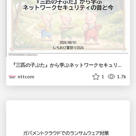
『三匹の子ぶた』から学ぶネットワークセキュリティの昔と今 / Network Security: Then and Now Through the Lens of The Three Little Pigs
nttcom
1
1.7k