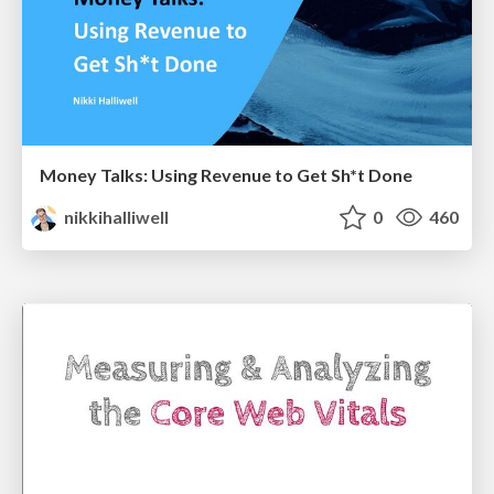
Money Talks: Using Revenue to Get Sh*t Done
nikkihalliwell
0
460