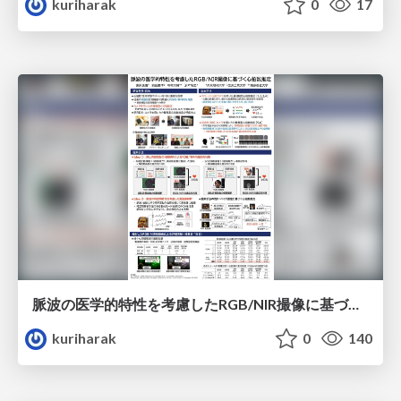
kuriharak
0
17
脈波の医学的特性を考慮したRGB/NIR撮像に基づく心拍数推定
kuriharak
0
140