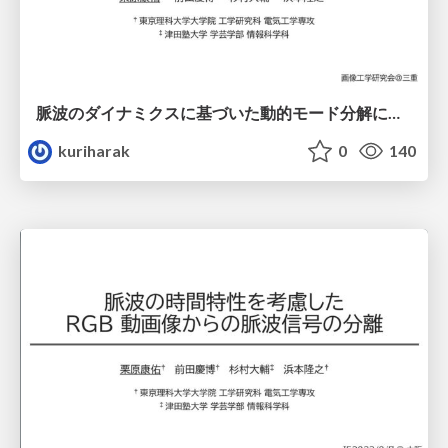
脈波のダイナミクスに基づいた動的モード分解による非接触心拍数推定
kuriharak
0
140