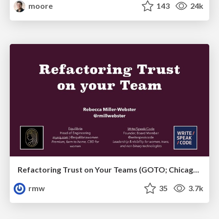
moore
143
24k
Refactoring Trust on Your Teams (GOTO; Chicago 2020)
rmw
35
3.7k