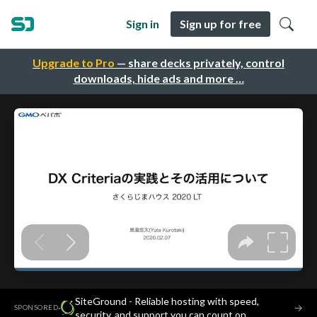
Sign in
Sign up for free
Upgrade to Pro
— share decks privately, control
downloads, hide ads and more …
SiteGround - Reliable hosting with speed,
·
→
SPONSORED
security, and support you can count on.