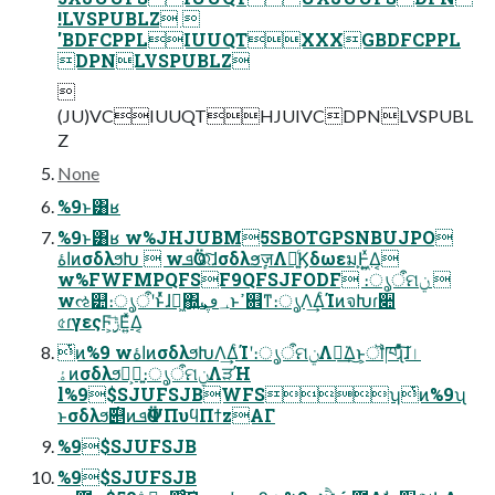
!LVSPUBLZ 
'BDFCPPLIUUQTXXXGBDFCPPL
DPNLVSPUBLZ

(JU)VCIUUQTHJUIVCDPNLVSPUBL
Z
None
%9ͱ͸ʁ
%9ͱ͸ʁ w%JHJUBM5SBOTGPSNBUJPO
اۀͷσδλϧԽ  wܦӦʹରͯ͠ɺσδλϧٕज़Λ༻͍ͨϏδωεมֵ͕Ͱ͖͍ͯΔ͔
w%FWFMPQFSF9QFSJFODF ։ൃऀମݧ 
wઌ୺։ൃऀʹͱͬͯɺಇ͖΍͍͢؀ڥͱߴ଎ͳ։ൃΛ͢ΔͨΊͷจԽɾ૊
৫ɾγεςϜ͕࣮ݱ͞Ε͍ͯΔ͔
ͭͷ%9 wاۀͷσδλϧԽΛ͢ΔͨΊʹ։ൃऀମݧΛྑ͘͢Δ͜ͱ͕ॏཁɻͦͯ͠ɺا
ۀͷσδλϧԽ͕ྑ͍։ൃऀମݧΛੜΉ
l%9$SJUFSJBWFSʮͭͷ%9ʯ
ͱσδλϧ࣌୅ͷܦӦ︎︎ΨΠυϥΠϯzΑΓ
%9$SJUFSJB
%9$SJUFSJB