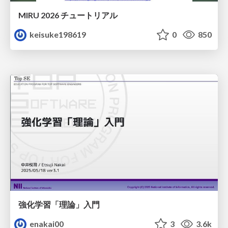
MIRU 2026 チュートリアル
keisuke198619
0
850
強化学習「理論」入門
enakai00
3
3.6k