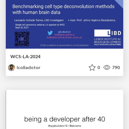
WCS-LA-2024
lcolladotor
0
790