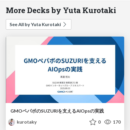
More Decks by Yuta Kurotaki
See All by Yuta Kurotaki
GMOペパボのSUZURIを支えるAIOpsの実践
kurotaky
0
170