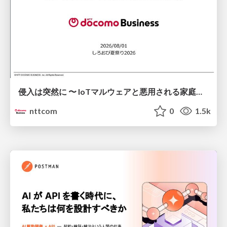
侵入は突然に 〜 IoTマルウェアと悪用される家庭の機器 ～ / When Intrusion Strikes: IoT Malware and the Abuse of Home Devices
nttcom
0
1.5k