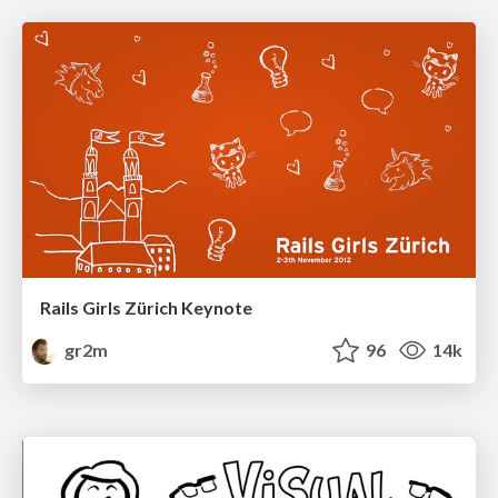
Rails Girls Zürich Keynote
gr2m
96
14k