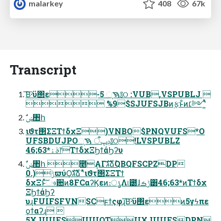
malarkey
408
67k
Transcript
͘͞Β͡·ϋ΢ε-5 ࠇ୍༔ଠ :VUB,VSPUBLJ 
 %9$SJUFSJBͷ࣮ફͱͦͷ׆༻ʹ͍ͭͯ
ࣗݾ঺հ
ιϑτ΢ΣΞΤϯδχΞ)VNBO$PNQVUFS*O
UFSBDUJPOݚڀऀ ࠇ୍༔ଠ!LVSPUBLZ
46;63*ࣄۀ෦ΤϯδχΞϦϯάϦʔυ
ݱ(.0ϖύϘגࣜձࣾ ʹͯιϑτ΢ΣΞΤϯ
δχΞͱͯ͠ෳ਺ͷ8FCαʔϏεͷ։ൃΛ୲౰ɺݱࡏ͸46;63*ͷΤϯδχ
ΞϦϯάϦʔ
υɻFUIFSFVNSCϝϯςφɻ͘͞Β͡·ϋ΢εͷ5γϟπε
ϙϯαʔɻ 
5XJUUFSIUUQTUXJUUFSDPN