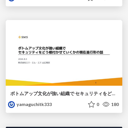
ボトムアップ文化が強い組織で セキュリティをどう根付かせていくかの現在進行形の話 / Making Security Stick in a Bottom-Up Organization
yamaguchitk333
0
180