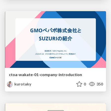
ctoa-wakate-01-company-introduction
kurotaky
0
350