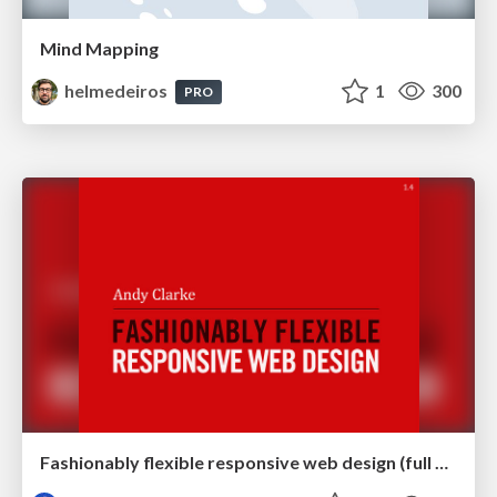
Mind Mapping
helmedeiros
1
300
PRO
Fashionably flexible responsive web design (full day workshop)