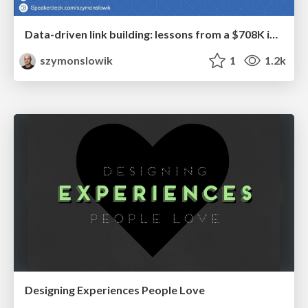
Data-driven link building: lessons from a $708K investment (BrightonSEO talk)
szymonslowik
1
1.2k
Designing Experiences People Love