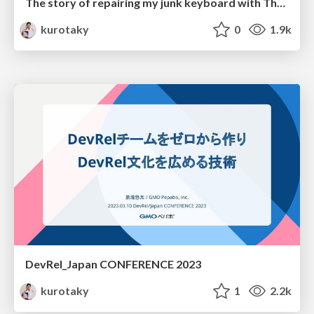
The story of repairing my junk keyboard with The kinT keyboard controller
kurotaky
0
1.9k
DevRel_Japan CONFERENCE 2023
kurotaky
1
2.2k