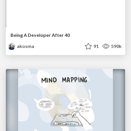
Being A Developer After 40
akosma
91
590k