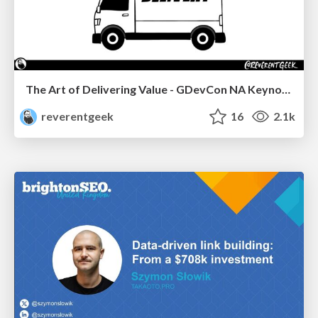
The Art of Delivering Value - GDevCon NA Keynote
reverentgeek
16
2.1k