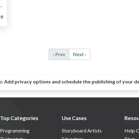
島もくもく会_#2 - 進行.pdf
9
‹ Prev
Next ›
o:
Add privacy options and schedule the publishing of your d
Top Categories
Use Cases
Resou
Programming
Storyboard Artists
Help C
Technology
Educators
Blog