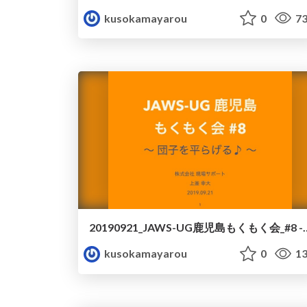
kusokamayarou
0
73
20190921_JAWS-UG鹿児
kusokamayarou
0
13