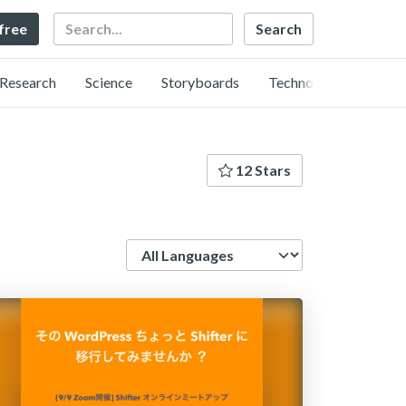
Search
 free
Research
Science
Storyboards
Technology
12 Stars
Language