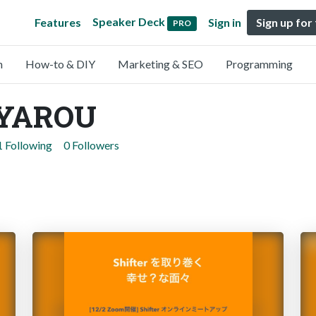
Speaker Deck
Features
Sign in
Sign up for
PRO
n
How-to & DIY
Marketing & SEO
Programming
YAROU
1 Following
0 Followers