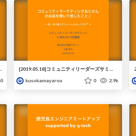
島もくもく会_#5 - 進行.pdf
[2019.05.18]コミュニティリーダーズサミット in 高知 2019初鰹編 - コミュニテマーケティングおじさんのお話を聞いて感じたこと♪
0
kusokamayarou
0
2.9k