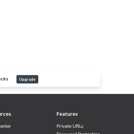
ecks
Upgrade
rces
Features
enter
Private URLs
Password Protection