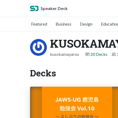
Speaker Deck
Featured
Business
Design
Educatio
KUSOKAMA
kusokamayarou
20 Decks
Decks