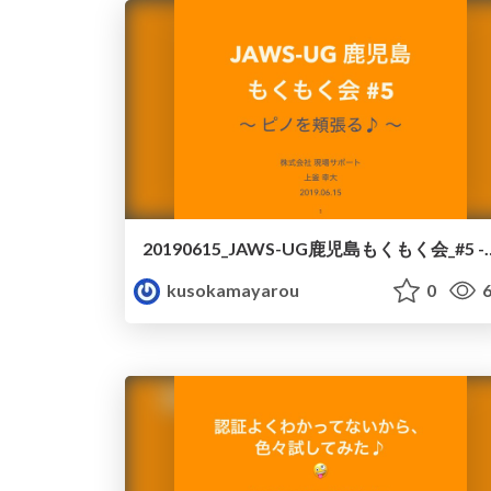
20190615_JAWS-UG鹿児
kusokamayarou
0
6