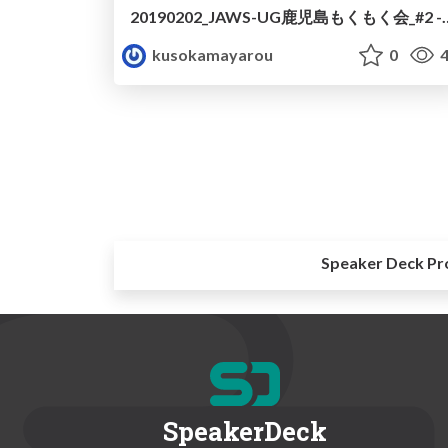
20190202_JAWS-UG鹿児
kusokamayarou
0
4
Speaker Deck Pr
SpeakerDeck