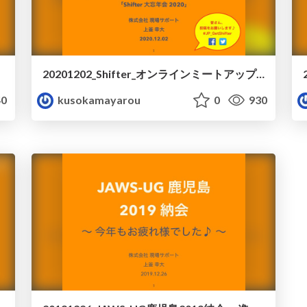
20201202_Shifter_オンラインミートアップ - LT
0
kusokamayarou
0
930