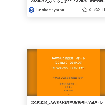
20200206_さくらじまハウス2020 - #se
kusokamayarou
0
11
20191026_JAWS-UG鹿児島勉強会Vol.9