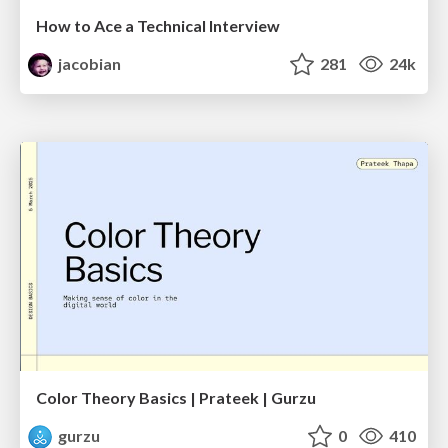
How to Ace a Technical Interview
jacobian
281
24k
Color Theory Basics | Prateek | Gurzu
gurzu
0
410