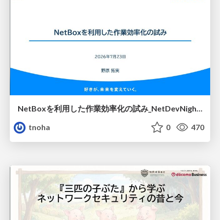
NetBoxを利用した作業効率化の試み_NetDevNight4
tnoha
0
470