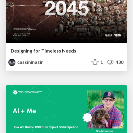
Designing for Timeless Needs
cassininazir
1
430