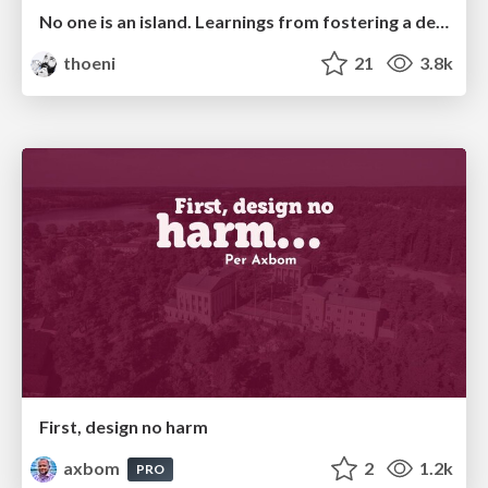
No one is an island. Learnings from fostering a developers community.
thoeni
21
3.8k
First, design no harm
axbom
2
1.2k
PRO