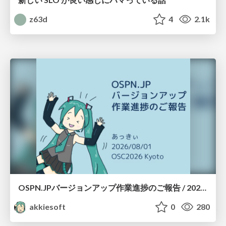
z63d
4
2.1k
OSPN.JPバージョンアップ作業進捗のご報告 / 20260801-osc26kyoto
akkiesoft
0
280