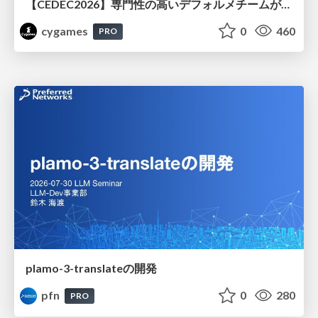
【CEDEC2026】専門性の高いデフォルメチームが挑んだ人材育成戦略 〜Cygames Academiaの企画から実施まで〜
cygames
0
460
PRO
plamo-3-translateの開発
pfn
0
280
PRO