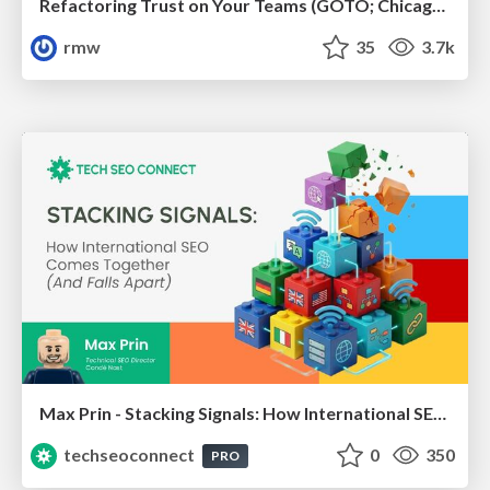
Refactoring Trust on Your Teams (GOTO; Chicago 2020)
rmw
35
3.7k
Max Prin - Stacking Signals: How International SEO Comes Together (And Falls Apart)
techseoconnect
0
350
PRO