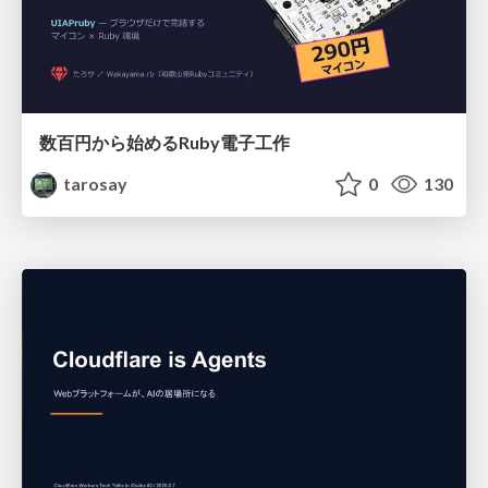
数百円から始めるRuby電子工作
tarosay
0
130