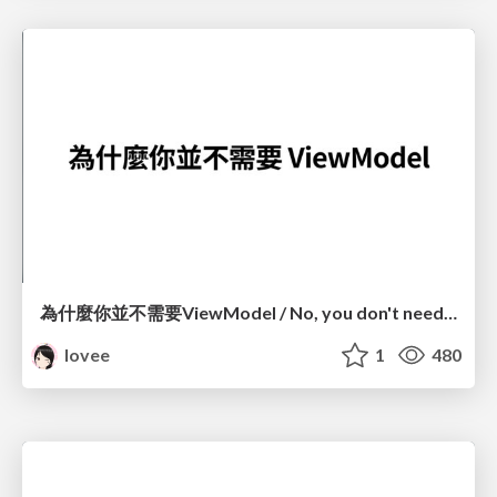
為什麼你並不需要ViewModel / No, you don't need a ViewModel
lovee
1
480