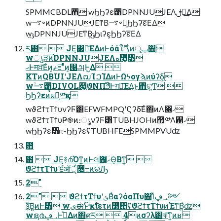
SPMMCBDL΋ָ wϦϦʔε͸DPNNJUJEΛࢦఆ͢Δ
w࠷৽ͷDPNNJUJEͳΒ࠷৽൛͕ϦϦʔε͞ΕΔ
wݹ͍DPNNJUJEͳΒݹ͍Ϧιʔε͕ϦϦʔε͞ΕΔ
ར఺  JE͕෇༩͞ΕΔͷͰόάใࠂ࣌ͷݕূ΋ָ
wൃੜ࣌ͷDPNNJUJEΛه࿥͓͚ͯ͠͹
ޙͰमਖ਼͞Εͨͷ͔ޡೝͩͬͨͷ͔൑அͰ͖Δ 
KTͷQBUIʹJEΛຒΊࠐΊΔͷͰΩϟογϡͷύʔδ͕࣮֬
w࠷ۙ͸DIVOL෇͖ϑΝΠϧ໊Ͱग़ྗ͞ΕΔ͜ͱ΋ଟ͍͚Ͳ 
ϦϦʔεͷࠩผԽ͕༰қ
wϑϩϯτΤϯυνʔϜ͸EFWFMPQʹϚʔδ͞Εͨ΋ͷΛ഑৴
wϑϩϯτΤϯυҎ֎ͷ։ൃνʔϜ͸TUBHJOHͷ಺༰Λ഑৴
wϦϦʔε͸ஈ֊ϦϦʔεʢTUBHFESPMMPVUʣ
ܽ఺
ܽ఺  JE͕࿈൪͡Όͳ͍ͷͰલޙؔ܎͕Θ͔Βͳ͍ 
ϑϩϯτΤϯυʹ੬ऑੑ͕͋ͬͨ৔߹ͷରԠ
2"
2"  ϑϩϯτΤϯυʹݶΒͣαʔόαΠυ΋ؚΊͯ؀ڥ༻
ҙͨ͠Β͍͍ͷͰ͸ wىಈ࣌ؒͱҡ࣋ίετͷ໰୊ʢϑϩϯτΤϯυͷΈͳΒ͍҆ʣ
wຊ൪؀ڥͰࢼͤΔͷ΋ศར  4ͷσʔλ͸ফ͞ͳ͍ͷʁ