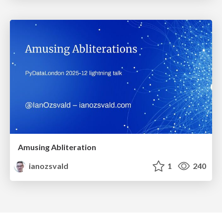
Amusing Abliteration
ianozsvald
1
240