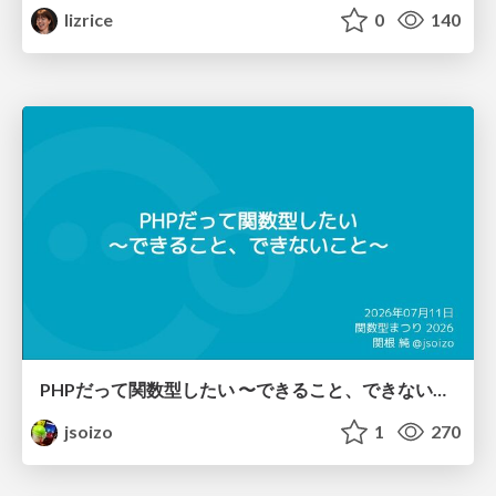
lizrice
0
140
PHPだって関数型したい 〜できること、できないこと〜 / fp-in-php
jsoizo
1
270