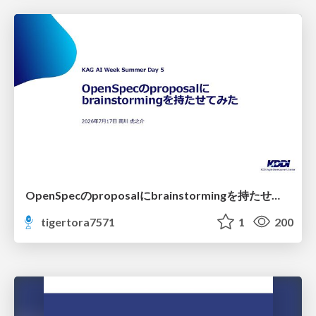
OpenSpecのproposalにbrainstormingを持たせてみた
tigertora7571
1
200