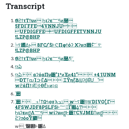
Transcript
ϑϩϯτΤϯυͷ Ϧιʔε؅ཧͷ࿩
5FDI'FFE4VNNJU
UFDIGFFEUFDIGFFETVNNJU
!LZP@BHP
࠷ۙ΍ͬͯΔ͜ͱ 8FC/'$ͰϚΠφϯόʔ Χʔυಡ΋͏ͱͯ͠࠳ં
!LZP@BHP
ϑϩϯτΤϯυͷ Ϧιʔε؅ཧͷ࿩Λ͠·͢
લఏ
લఏ  αʔόαΠυ͸"1*ͷΈͷ41"  +4ʹIUNM
DTT͕ຒΊࠐ·ΕͯΔ  ΞΫηε͍ͯ͠ΔϢʔβ͕ࣝผՄೳ
wϩάΠϯॲཧ͕ߦΘΕͨ͋ͱͷঢ়ଶ
՝୊
՝୊  ෳࡶͳΩϟογϡػߏ w࠷ۙ͸উखʹDIVOL͕͍ͭͨΓ
4FSWJDF8PSLFSͰ؅ཧͨ͠Γ΋͢Δ͚Ͳ 
ϦιʔεͷཤྺΛ؅ཧ wίʔυͷཤྺͰ͸ͳ͘CVJME݁Ռͷཤྺ 
ϩʔϧόοΫ೉͍͠
w  ʹ͍ۙ໰୊Ͱ͸͋Δ