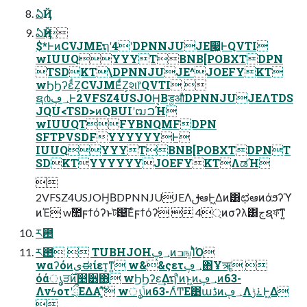
ఏҊ
ఏҊ 
$*ͰͷCVJMEຖʹ4ʹDPNNJUJE෇͖ͰQVTI
wIUUQYYYTBNB[POBXTDPN
TSDKT\DPNNJUJE^JOEFYKT
wϦϦʔεͩΖ͏͕CVJMEͩΖ͏͕શ෦QVTI 
ຊ൪؀ڥͰ2VFSZ4USJOH͔Βड͚औͬͨDPNNJUJEΛTDS
JQU<TSD>ͷQBUIʹຒࠐΉ
wIUUQTFYBNQMFDPN
SFTPVSDFYYYYYYͰ
IUUQYYYTBNB[POBXTDPNT
SDKTYYYYYYJOEFYKTΛಡΉ

2VFSZ4USJOH͔ΒDPNNJUJEΛࢦఆͰ͖Δͷ͸ಛఆͷάϧʔϓ
ͷΈ wࣾ಺ϝϯόʔͱট଴͞Εͨϝϯόʔ  4্ͷσʔλ͸جຊফ͞ͳ͍
ར఺
ར఺  TUBHJOH؀ڥͷߏங͕ΊͬͪΌָ
wαʔόͷىಈίετ͕ͳ͍ w&&ςετ؀ڥ΋Ұॠ 
όάൃੜ࣌ͷ௥੻΋ָ wϦϦʔε͢Δຖʹͦͷͱ͖ͷ؀ڥͷ63-
ΛνϟοτʹྲྀΕΔΑ͏ʹ͓ͯ͘͠ wൃݴͷ63-ΛͨͲΕ͹աڈͷ؀ڥΛ࠶ݱͰ͖Δ
