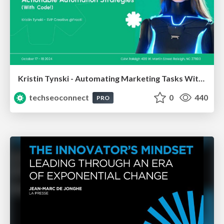
Kristin Tynski - Automating Marketing Tasks With AI
techseoconnect
0
440
PRO