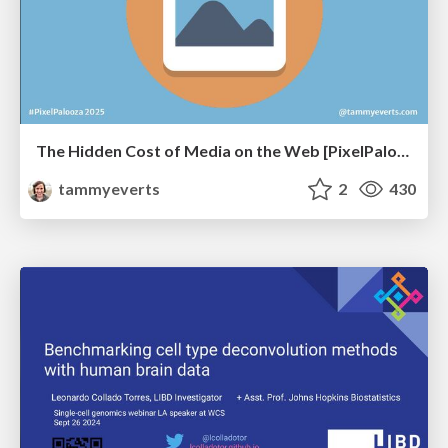
The Hidden Cost of Media on the Web [PixelPalooza 2025]
tammyeverts
2
430