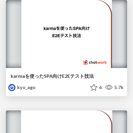
karmaを使ったSPA向けE2Eテスト技法
kyo_ago
6
5.7k