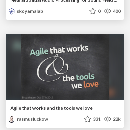
skoyamalab
0
400
Agile that works and the tools we love
rasmusluckow
331
22k