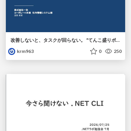
改善しないと、タスクが回らない。 “てんこ盛りポジション” を引き継いだ情シスの、入社3ヶ月の業務改善録
krm963
0
250