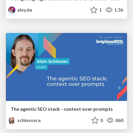
aleyda
1
1.5k
The agentic SEO stack - context over prompts
schlessera
0
860