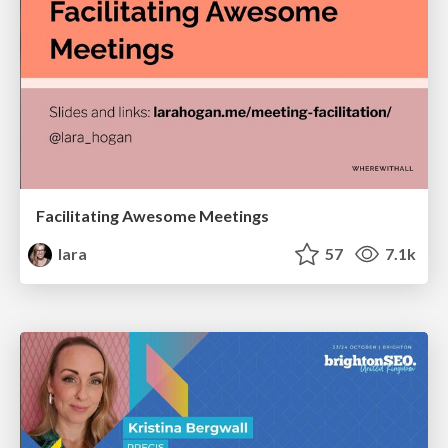
Facilitating Awesome Meetings
lara
57
7.1k