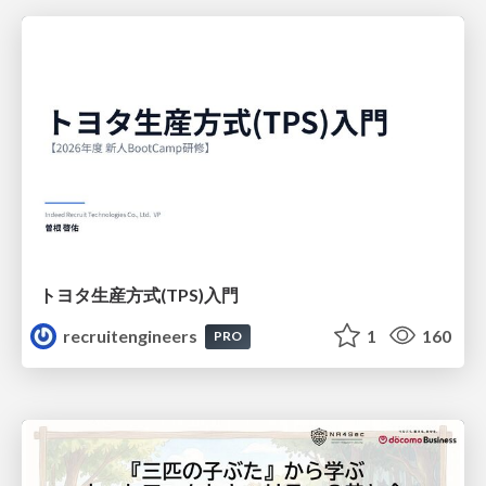
トヨタ⽣産⽅式(TPS)⼊⾨
recruitengineers
1
160
PRO