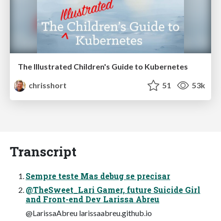
The Illustrated Children's Guide to Kubernetes
chrisshort
51
53k
Transcript
Sempre teste Mas debug se precisar
@TheSweet_Lari Gamer, future Suicide Girl
and Front-end Dev Larissa Abreu
@LarissaAbreu larissaabreu.github.io