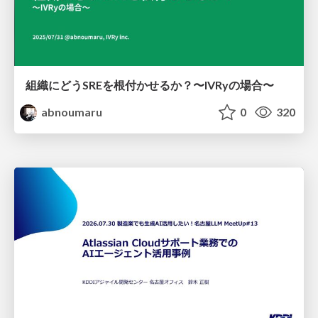
組織にどうSREを根付かせるか？〜IVRyの場合〜
abnoumaru
0
320