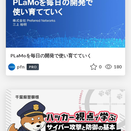
PLaMoを毎日の開発で使い育てていく
pfn
0
180
PRO