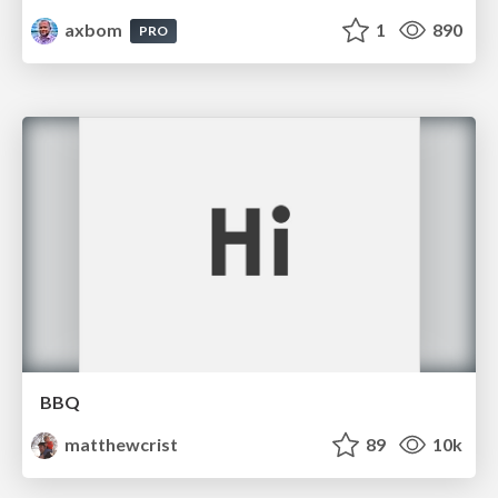
axbom
1
890
PRO
BBQ
matthewcrist
89
10k