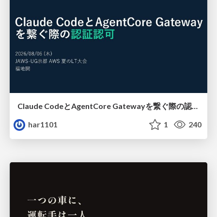
Claude CodeとAgentCore Gatewayを繋ぐ際の認証認可 / Authentication and authorization when connecting Claude Code with AgentCore Gateway
har1101
1
240