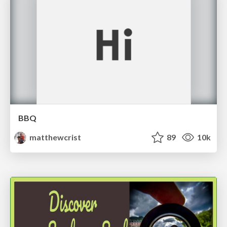
BBQ
matthewcrist
89
10k