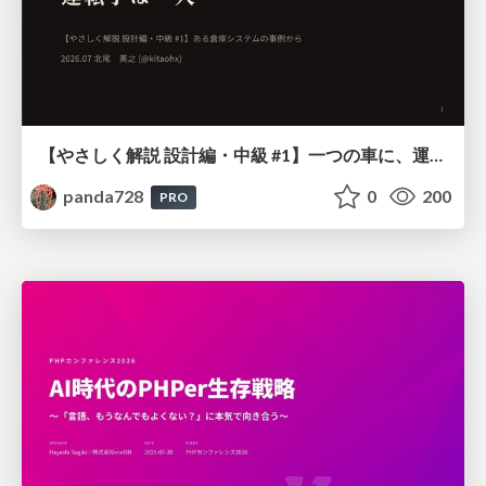
【やさしく解説 設計編・中級 #1】一つの車に、運転手は一人 ～ある倉庫システムの事例から～
panda728
0
200
PRO