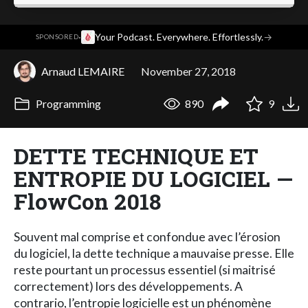
·
Your Podcast. Everywhere. Effortlessly.
→
SPONSORED
Arnaud LEMAIRE
November 27, 2018
Programming
890
9
DETTE TECHNIQUE ET
ENTROPIE DU LOGICIEL —
FlowCon 2018
Souvent mal comprise et confondue avec l’érosion
du logiciel, la dette technique a mauvaise presse. Elle
reste pourtant un processus essentiel (si maitrisé
correctement) lors des développements. A
contrario, l’entropie logicielle est un phénomène