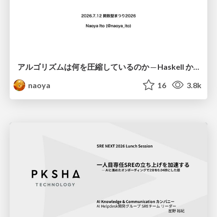
アルゴリズムは何を圧縮しているのか ─ Haskell から育った「圧縮代数」というメンタルモデル
naoya
16
3.8k