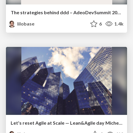
The strategies behind ddd – AdeoDevSummit 2022
lilobase
6
1.4k
Let's reset Agile at Scale — Lean&Agile day Michelin 2022