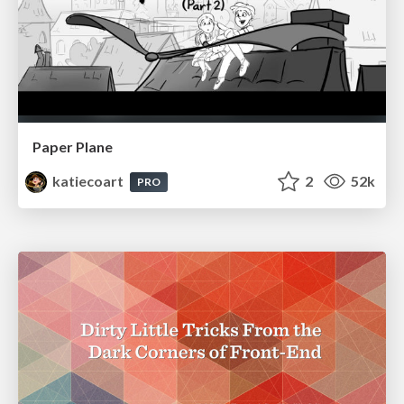
Paper Plane
katiecoart
2
52k
PRO