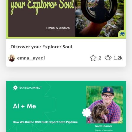
Discover your Explorer Soul
emna__ayadi
2
1.2k