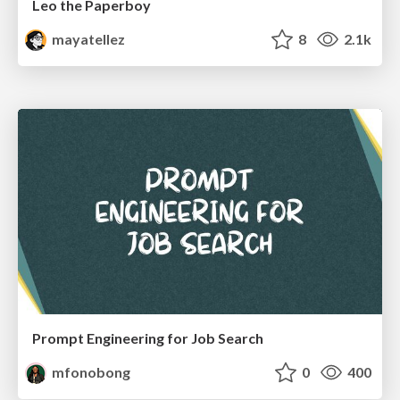
Leo the Paperboy
mayatellez
8
2.1k
Prompt Engineering for Job Search
mfonobong
0
400