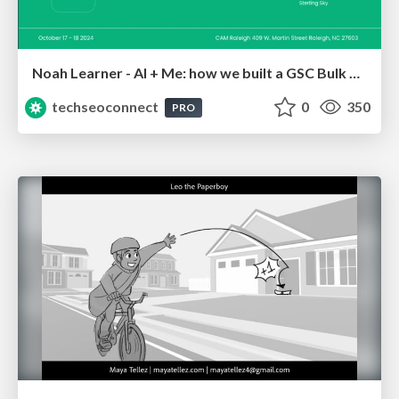
Noah Learner - AI + Me: how we built a GSC Bulk Export data pipeline
techseoconnect
0
350
PRO