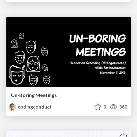
Un-Boring Meetings
codingconduct
0
360