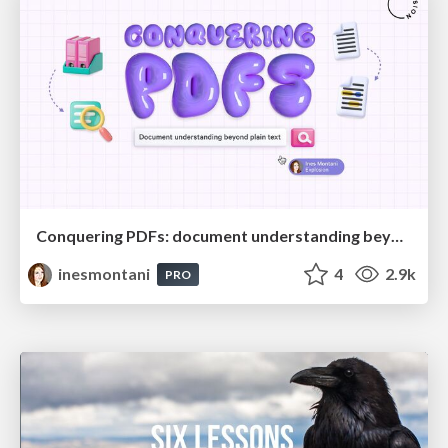
Conquering PDFs: document understanding beyond plain text
inesmontani
4
2.9k
PRO