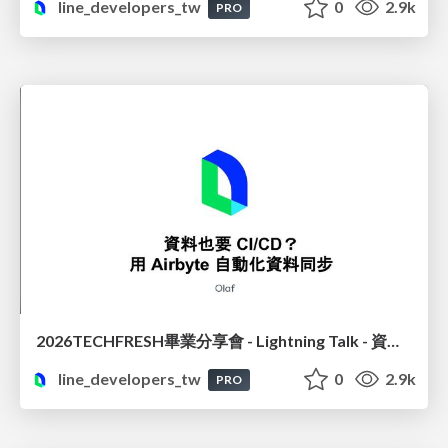
line_developers_tw
0
2.9k
PRO
2026TECHFRESH畢業分享會 - Lightning Talk - 資料也要 CI/CD? 用 Airbyte 自動化資料同步
line_developers_tw
0
2.9k
PRO