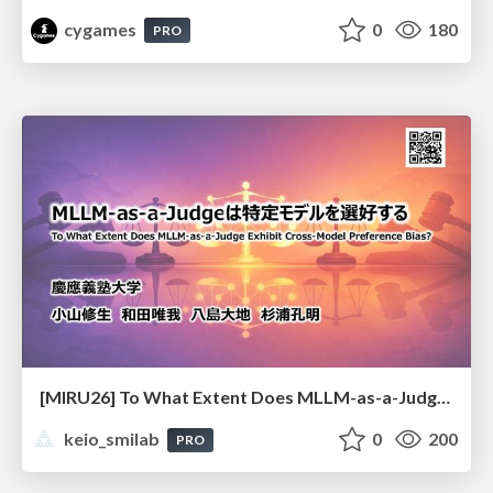
cygames
0
180
PRO
[MIRU26] To What Extent Does MLLM-as-a-Judge Exhibit Cross-Model Preference Bias?
keio_smilab
0
200
PRO