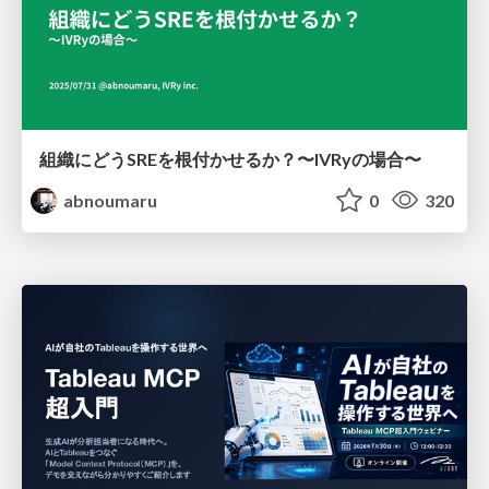
組織にどうSREを根付かせるか？〜IVRyの場合〜
abnoumaru
0
320