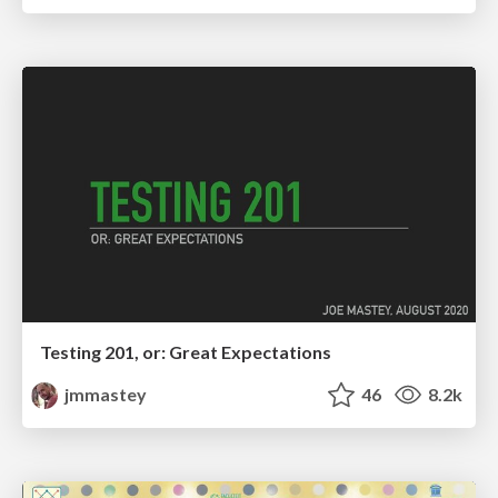
Testing 201, or: Great Expectations
jmmastey
46
8.2k