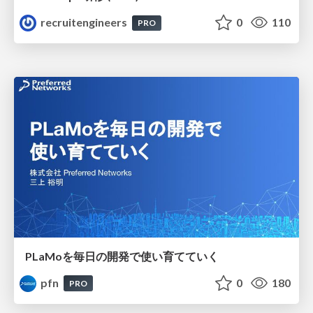
recruitengineers
0
110
PRO
PLaMoを毎日の開発で使い育てていく
pfn
0
180
PRO