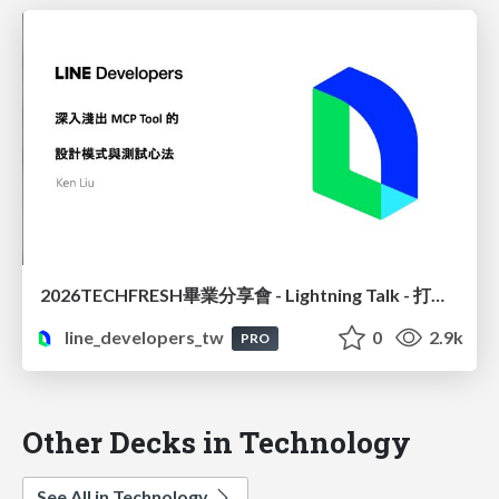
2026TECHFRESH畢業分享會 - Lightning Talk - 打造精準高效的 MCP 設計模式與測試實務
line_developers_tw
0
2.9k
PRO
Other Decks in Technology
See All in Technology