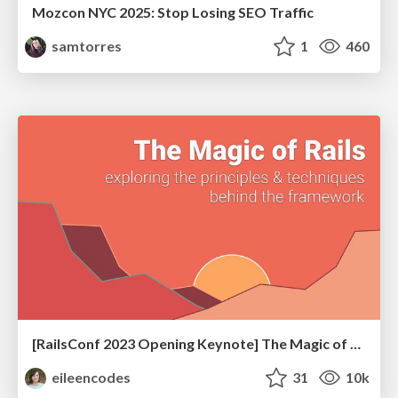
Mozcon NYC 2025: Stop Losing SEO Traffic
samtorres
1
460
[RailsConf 2023 Opening Keynote] The Magic of Rails
eileencodes
31
10k