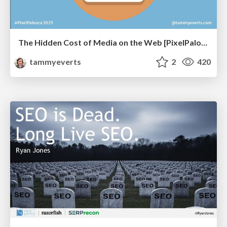
The Hidden Cost of Media on the Web [PixelPalooza 2025]
tammyeverts
2
420