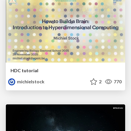
HDC tutorial
michielstock
2
770