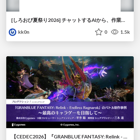
[しろおび夏祭り2026] チャットするAIから、作業するAIへ - 使われ方の変化と、その裏側で起きていること
kk0n
0
1.5k
【CEDEC2026】『GRANBLUE FANTASY: Relink - Endless Ragnarok』のバトル制作事例 ～最高のキャラゲーを目指して～