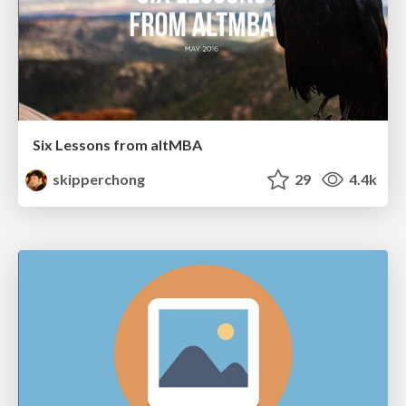
Six Lessons from altMBA
skipperchong
29
4.4k