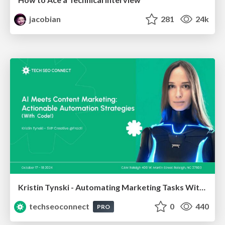
jacobian
281
24k
Kristin Tynski - Automating Marketing Tasks With AI
techseoconnect
0
440
PRO