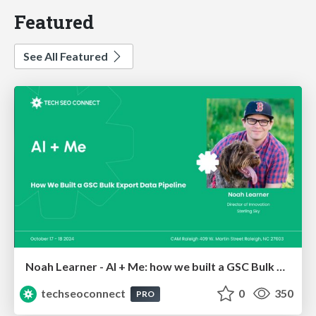
Featured
See All Featured
Noah Learner - AI + Me: how we built a GSC Bulk Export data pipeline
techseoconnect
0
350
PRO