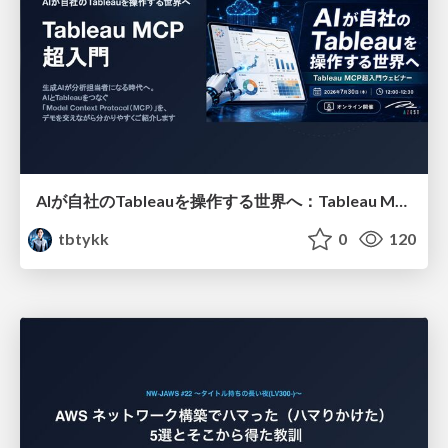
AIが自社のTableauを操作する世界へ：Tableau MCP超入門
tbtykk
0
120