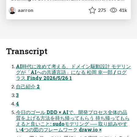
aarron
275
41k
Transcript
AI時代に改めて考える、ドメイン駆動設計 モデリン
グが「AIへの共通言語」になる 松岡 幸一郎 / ログ
ラス Findy 2026/5/26 1
自己紹介 2
3
4
今日のゴール DDD × AIで、開発プロセス全体の品
質を上げる方法を持ち帰ってもらう 持ち帰ってもら
えると良いこと: sudoモデリング ── 取り組みやす
い4つの図のフレームワーク draw.io ×