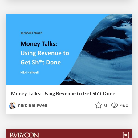
Money Talks: Using Revenue to Get Sh*t Done
nikkihalliwell
0
460