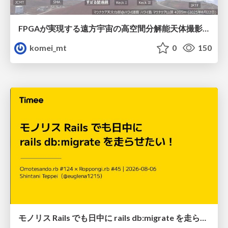
FPGAが実現する遠方宇宙の高空間分解能天体撮影 -大型地上望遠鏡の視力を補正する「補償光学」とは？-
komei_mt
0
150
モノリス Rails でも日中に rails db:migrate を走らせたい！ / Daytime rails db:migrate on Monolithic Rails!