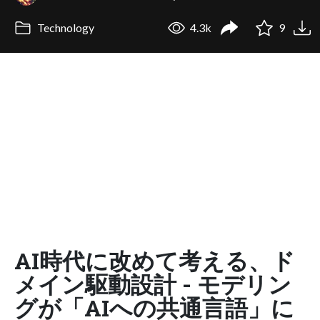
Technology
4.3k
9
AI時代に改めて考える、ド
メイン駆動設計 - モデリン
グが「AIへの共通言語」に