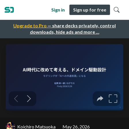
Sign in
Sign up for free
Upgrade to Pro
— share decks privately, control
downloads, hide ads and more …
Koichiro Matsuoka
May 26, 2026