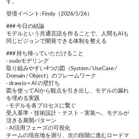
す。
登壇イベント: Findy（2026/5/26）
### 今日の結論
モデルという共通言語を作ることで、人間もAIも
同じビジョンで開発できる体制を整える
### 持ち帰っていただけること
- sudoモデリング
取り組みやすい4つの図（System / UseCase /
Domain / Object）のフレームワーク
- draw.io × AI の壁打ち
図を使ってAIから観点を引き出し、モデルの漏れ
を埋める実践
- モデルを各プロセスに繋ぐ
受入基準・技術設計・テスト・実装へ、モデルが
活きる展開パターン
- AI活用フェーズの可視化
チームの現在地を測り、次の段階に進むロードマ