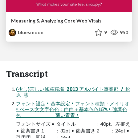
Measuring & Analyzing Core Web Vitals
bluesmoon
9
950
Transcript
(少し)苦しい修羅羅場 2013 アルバイト事業部 / 松
原 慧
フォント設定 • 基本設定 • フォント種類：メイリオ
• ベース⽂文字⾊色：⽩白＋基本⾊色15% • 強調⾊
色 ：薄い⻘青 •
フォントサイズ • タイトル ：40pt、左揃え
• 箇条書き１ ：32pt • 箇条書き２ ：24pt •
引⽤用、図説 ：16pt