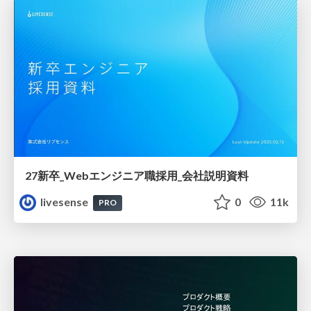
27新卒_Webエンジニア職採用_会社説明資料
livesense
0
11k
PRO