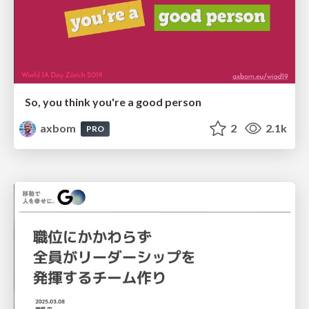
So, you think you're a good person
axbom
2
2.1k
PRO