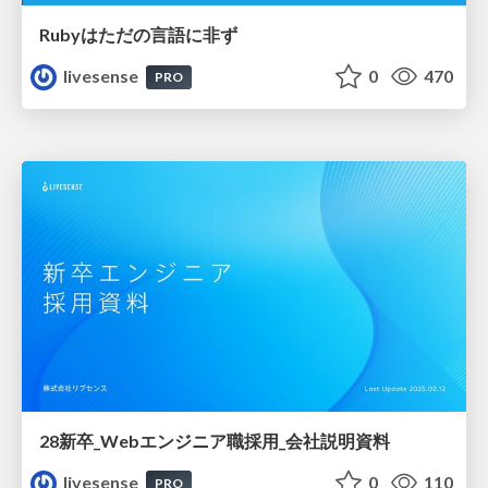
Rubyはただの⾔語に⾮ず
livesense
0
470
PRO
28新卒_Webエンジニア職採用_会社説明資料
livesense
0
110
PRO