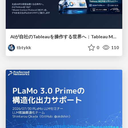
AIが自社のTableauを操作する世界へ：Tableau MCP超入門
tbtykk
0
110