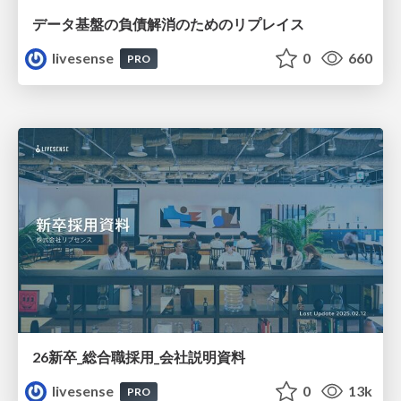
データ基盤の負債解消のためのリプレイス
livesense
0
660
PRO
26新卒_総合職採用_会社説明資料
livesense
0
13k
PRO