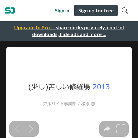
Sign in
Sign up for free
Upgrade to Pro
— share decks privately, control
downloads, hide ads and more …