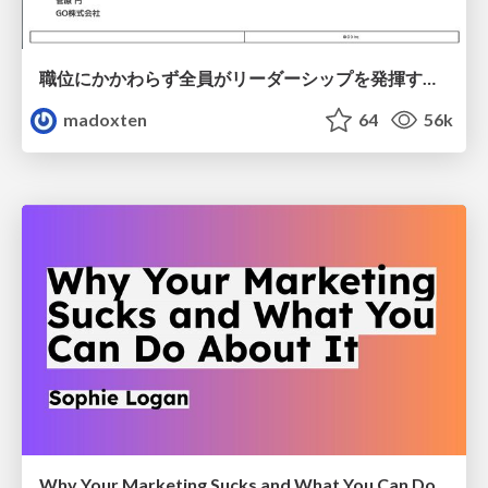
職位にかかわらず全員がリーダーシップを発揮するチーム作り / Building a team where everyone can demonstrate leadership regardless of position
madoxten
64
56k
Why Your Marketing Sucks and What You Can Do About It - Sophie Logan