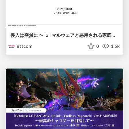
侵入は突然に 〜 IoTマルウェアと悪用される家庭の機器 ～ / When Intrusion Strikes: IoT Malware and the Abuse of Home Devices
nttcom
0
1.5k