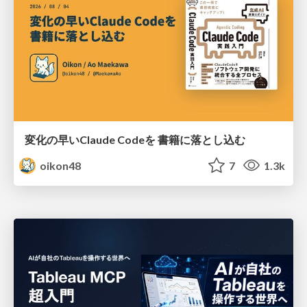
変化の早いClaude Codeを 書籍に落とし込む
oikon48
7
1.3k