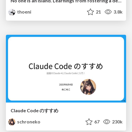
No one is an island. Learnings from fostering a developers community.
thoeni
21
3.8k
Claude Code のすすめ
schroneko
67
230k