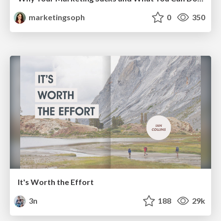
marketingsoph
0
350
It's Worth the Effort
3n
188
29k