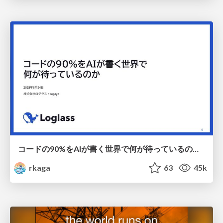
コードの90%をAIが書く世界で何が待っているのか / What awaits us in a world where 90% of the code is written by AI
rkaga
63
45k