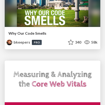
Why Our Code Smells
bkeepers
340
58k
PRO