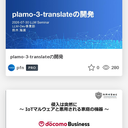
plamo-3-translateの開発
pfn
0
280
PRO