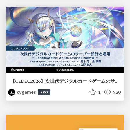
【CEDEC2026】次世代デジタルカードゲームのサーバー設計と運用 〜『Shadowverse: Worlds Beyond』の舞台裏～
cygames
1
920
PRO