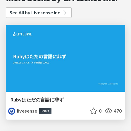
See All by Livesense Inc.
Rubyはただの⾔語に⾮ず
livesense
0
470
PRO