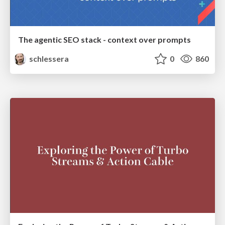
The agentic SEO stack - context over prompts
schlessera
0
860