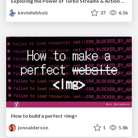
Exploring the Power of Turbo Streams & Action Cable | RailsConf2023
kevinliebholz
37
6.5k
How to build a perfect <img>
jonoalderson
1
5.8k