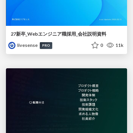
27新卒_Webエンジニア職採用_会社説明資料
livesense
0
11k
PRO