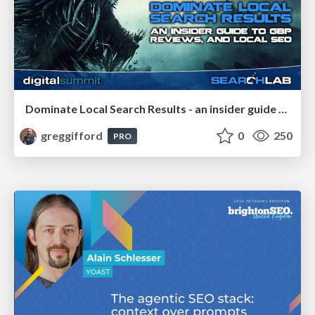
Dominate Local Search Results - an insider guide to GBP, reviews, and Local SEO
greggifford
0
250
PRO