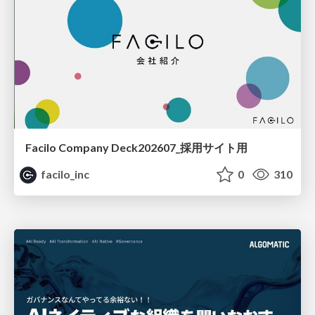
Facilo Company Deck202607_採用サイト用
facilo_inc
0
310