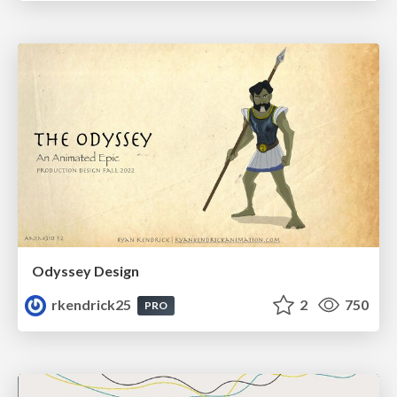
Odyssey Design
rkendrick25
2
750
PRO