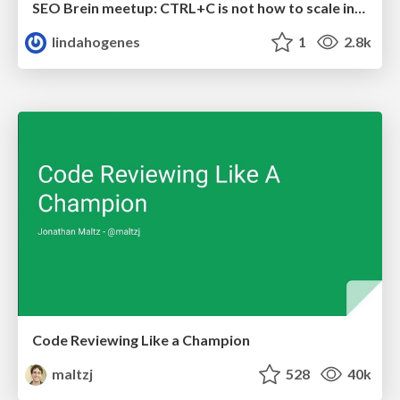
SEO Brein meetup: CTRL+C is not how to scale international SEO
lindahogenes
1
2.8k
Code Reviewing Like a Champion
maltzj
528
40k