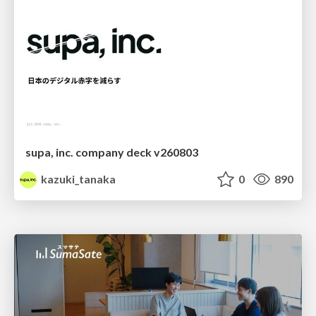
supa, inc. company deck v260803
kazuki_tanaka
0
890