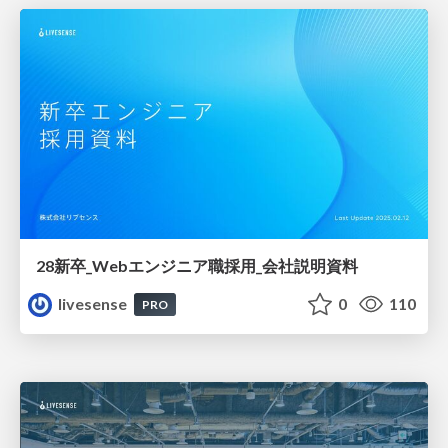
28新卒_Webエンジニア職採用_会社説明資料
livesense
0
110
PRO