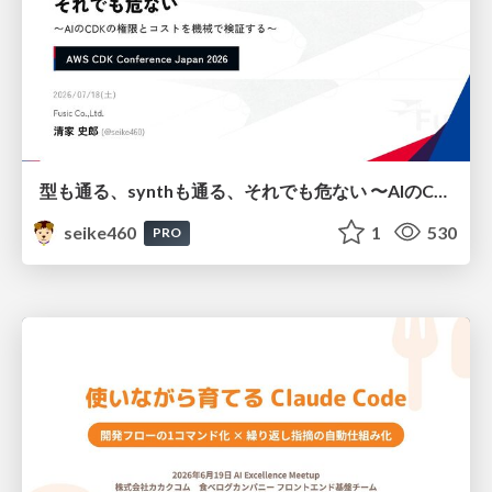
型も通る、synthも通る、それでも危ない 〜AIのCDKの権限とコストを機械で検証する〜 / It Passes Type Checks, It Passes Synth Checks, but It’s Still Risky — Automatically Verifying Permissions and Costs in AI’s CDK —
seike460
1
530
PRO