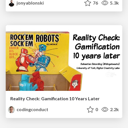
jonyablonski
76
5.3k
Reality Check: Gamification 10 Years Later
codingconduct
0
2.2k