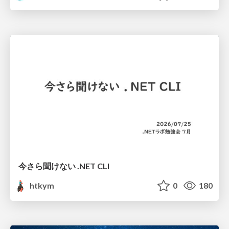
今さら聞けない .NET CLI
htkym
0
180