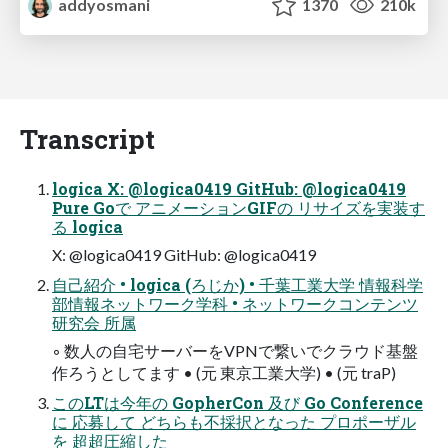
addyosmani
1370
210k
Transcript
logica X: @logica0419 GitHub: @logica0419
Pure Goで アニメーションGIFの リサイズを実装す
る logica
X: @logica0419 GitHub: @logica0419
自己紹介 • logica (ろじか) • 千葉工業大学 情報科学
部情報ネットワーク学科 • ネットワークコンテンツ
研究会 所属
◦ 数人の自宅サーバーをVPNで繋いでクラウド基盤
作ろうとしてます • (元 東京工業大学) • (元 traP)
このLTは今年の GopherCon 及び Go Conference
に 応募して どちらも不採択となった プロポーザル
を 超超圧縮した