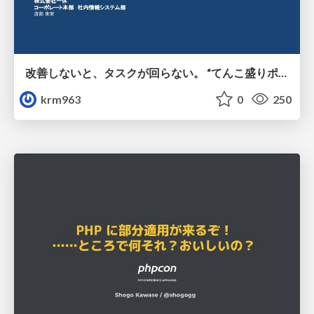
改善しないと、タスクが回らない。 “てんこ盛りポジション” を引き継いだ情シスの、入社3ヶ月の業務改善録
krm963
0
250