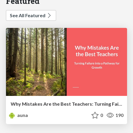
Featured
See All Featured
Why Mistakes Are the Best Teachers: Turning Failure into a Pathway for Growth
auna
0
190