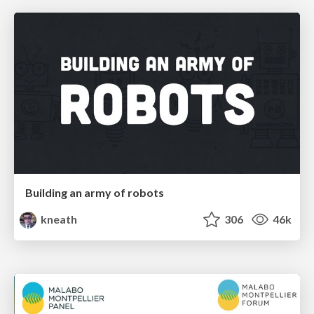
Building an army of robots
kneath
306
46k