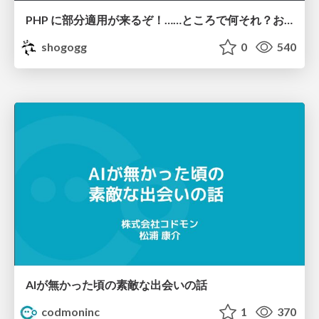
PHP に部分適用が来るぞ！……ところで何それ？おいしいの？ #phpcon / phpcon-2026
shogogg
0
540
AIが無かった頃の素敵な出会いの話
codmoninc
1
370