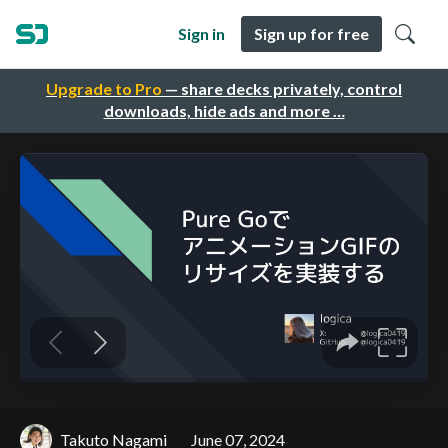
Sign in
Sign up for free
Upgrade to Pro
— share decks privately, control
downloads, hide ads and more …
Takuto Nagami
June 07, 2024