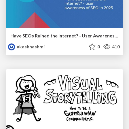
Have SEOs Ruined the Internet? - User Awareness of SEO in 2025
akashhashmi
0
410