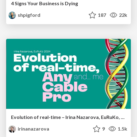
4 Signs Your Business is Dying
shpigford
187
22k
Evolution of real-time – Irina Nazarova, EuRuKo, 2024
irinanazarova
9
1.5k