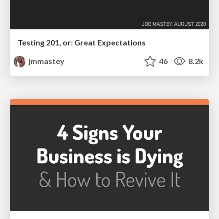
Testing 201, or: Great Expectations
jmmastey
46
8.2k