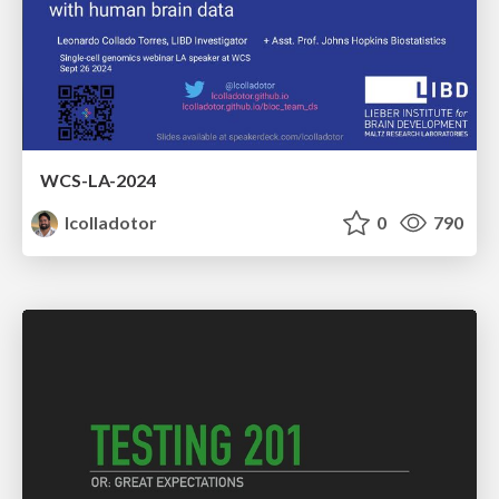
WCS-LA-2024
lcolladotor
0
790