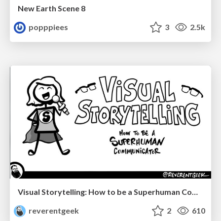
New Earth Scene 8
popppiees
3
2.5k
Visual Storytelling: How to be a Superhuman Communicator
reverentgeek
2
610