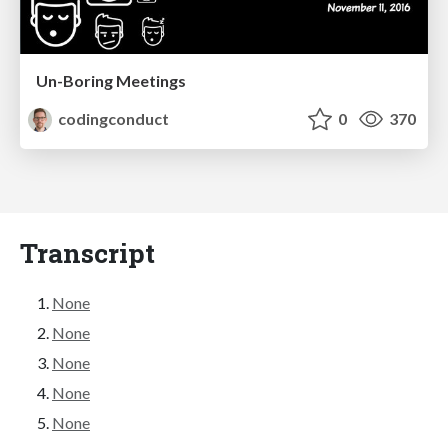
Un-Boring Meetings
codingconduct
0
370
Transcript
None
None
None
None
None