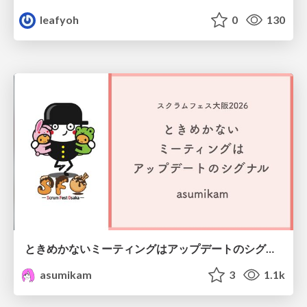
leafyoh
0
130
ときめかないミーティングはアップデートのシグナル #scrumosaka
asumikam
3
1.1k