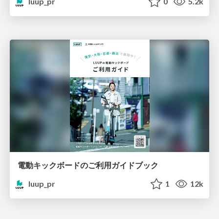
luup_pr
0
5.2k
電動キックボードのご利用ガイドブック
luup_pr
1
12k