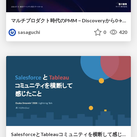
マルチプロダクト時代のPMM－Discoveryから0→1、Expansionまで フェーズで変わる期待役割とアサインの設計図
sasaguchi
0
420
SalesforceとTableauコミュニティを横断して感じたこと（Osaka Dreamin）