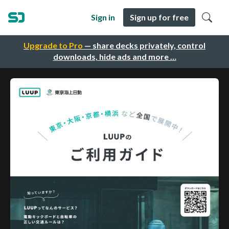
Sign in
Sign up for free
Upgrade to Pro
— share decks privately, control
downloads, hide ads and more …