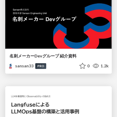
名刺メーカーDevグループ 紹介資料
sansan33
0
1.2k
PRO