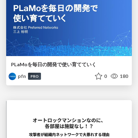
PLaMoを毎日の開発で使い育てていく
pfn
0
180
PRO