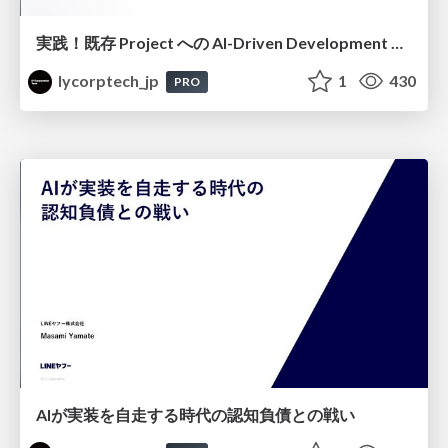
実践！既存 Project への AI-Driven Development 適用〜 一ヶ月で Project 唯一のフロントエンドエンジニアを作り出せ〜
lycorptech_jp
1
430
PRO
AIが実装を自走する時代の認知負債との戦い