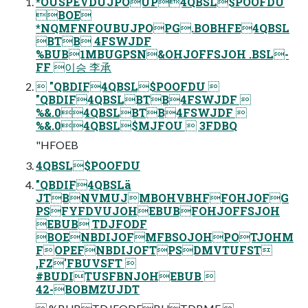
*OUSPEVDUJPOUP4QBSL$POOFDU
BOE
*NQMFNFOUBUJPOPG.BOBHFE4QBSL
BTB 4FSWJDF
%BUB1MBUGPSN&OHJOFFSJOH .BSL-
FF 이승 李承
 "QBDIF4QBSL$POOFDU 
"QBDIF4QBSLBTB4FSWJDF 
%&.04QBSLBTB4FSWJDF 
%&.04QBSL$MJFOU  3FDBQ
"HFOEB
4QBSL$POOFDU
"QBDIF4QBSLä
JTBNVMUJMBOHVBHFFOHJOFG
PSFYFDVUJOHEBUBFOHJOFFSJOH
EBUB TDJFODF
BOENBDIJOFMFBSOJOHPOTJOHM
FOPEFNBDIJOFTPSDMVTUFST
,FZ'FBUVSFT 
#BUDITUSFBNJOHEBUB 
42-BOBMZUJDT