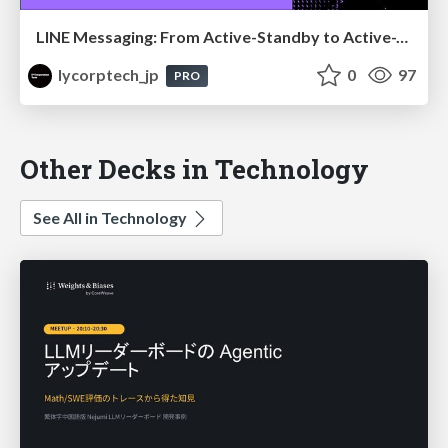
LINE Messaging: From Active-Standby to Active-Active Multi-DC Architecture
lycorptech_jp
0
97
PRO
Other Decks in Technology
See All in Technology