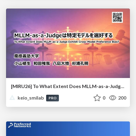
[MIRU26] To What Extent Does MLLM-as-a-Judge Exhibit Cross-Model Preference Bias?
keio_smilab
0
200
PRO