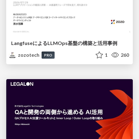
LangfuseによるLLMOps基盤の構築と活用事例
zozotech
1
260
PRO