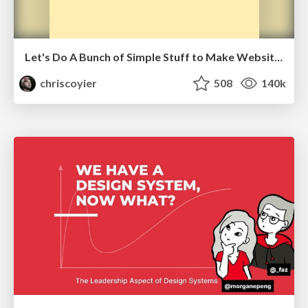
Let's Do A Bunch of Simple Stuff to Make Websites Faster
chriscoyier
508
140k