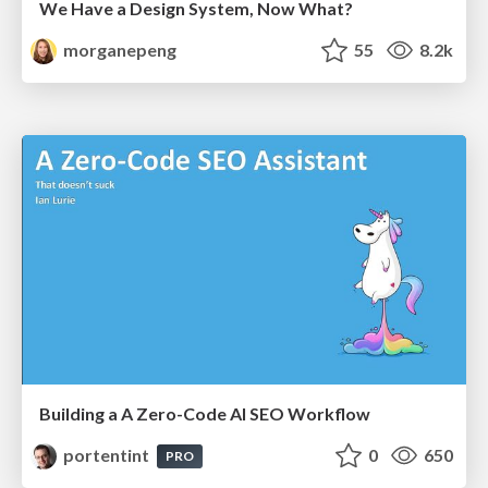
We Have a Design System, Now What?
morganepeng
55
8.2k
Building a A Zero-Code AI SEO Workflow
portentint
0
650
PRO