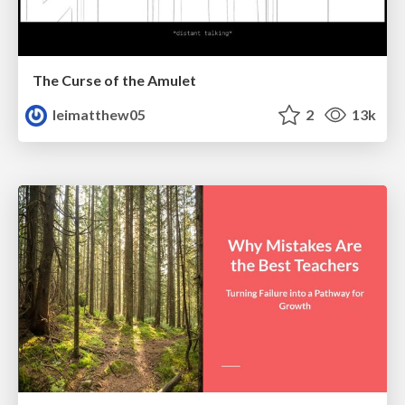
The Curse of the Amulet
leimatthew05
2
13k