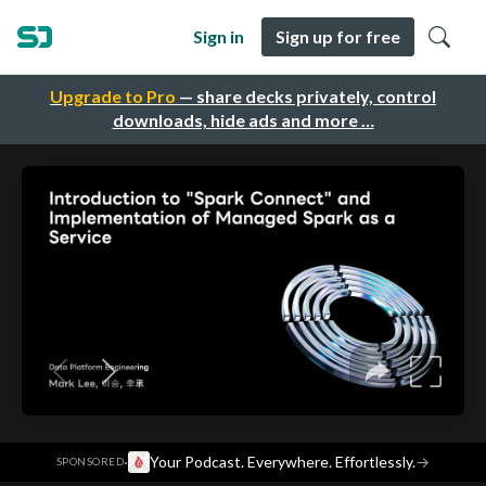
Sign in
Sign up for free
Upgrade to Pro
— share decks privately, control
downloads, hide ads and more …
·
Your Podcast. Everywhere. Effortlessly.
→
SPONSORED