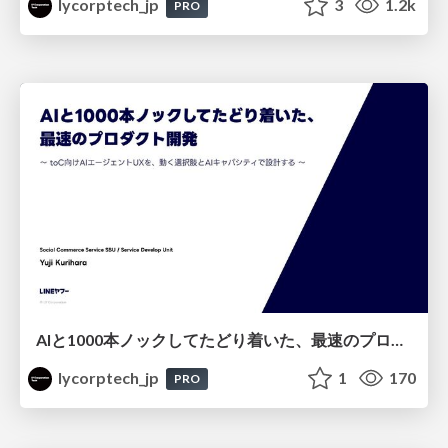
lycorptech_jp
3
1.2k
PRO
AIと1000本ノックしてたどり着いた、最速のプロダクト開発 ～toC向けAIエージェントUXを、動く選択肢とAIキャパシティで設計する～
lycorptech_jp
1
170
PRO