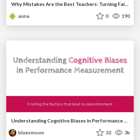
Why Mistakes Are the Best Teachers: Turning Failure into a Pathway for Growth
auna
0
190
Understanding Cognitive Biases in Performance Measurement
bluesmoon
32
3k