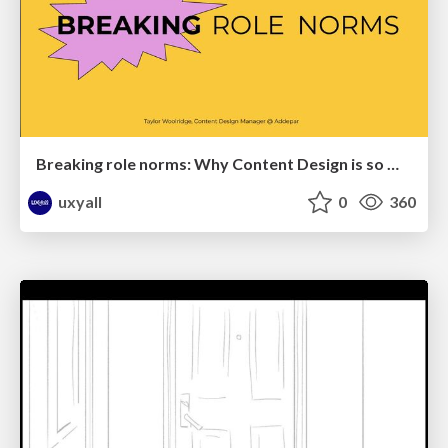
Breaking role norms: Why Content Design is so much more than writing copy - Taylor Woolridge
uxyall
0
360