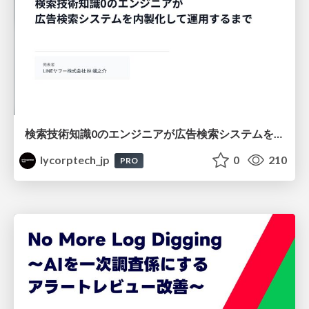
検索技術知識0のエンジニアが広告検索システムを内製化して運用するまで
lycorptech_jp
0
210
PRO