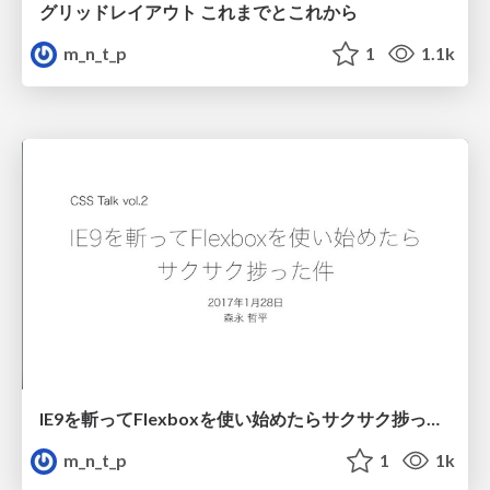
グリッドレイアウト これまでとこれから
m_n_t_p
1
1.1k
IE9を斬ってFlexboxを使い始めたらサクサク捗った件
m_n_t_p
1
1k