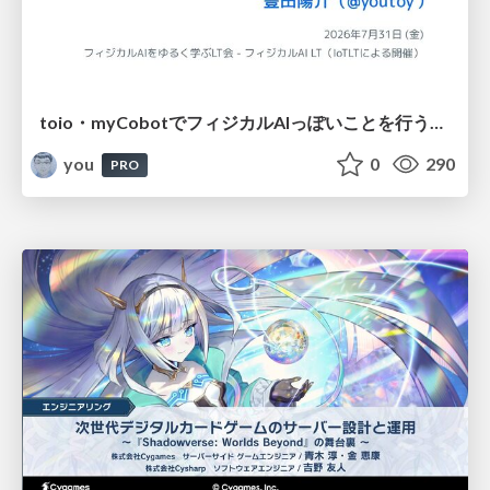
toio・myCobotでフィジカルAIっぽいことを行うための検討（とりあえず調査） / フィジカルAI LT（IoTLTによる開催）
you
0
290
PRO