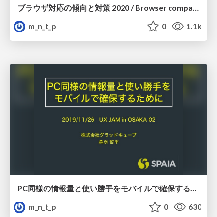
ブラウザ対応の傾向と対策 2020 / Browser compatibility trends and countermeasures 2020
m_n_t_p
0
1.1k
PC同様の情報量と使い勝手をモバイルで確保するために / To keep the same amount of information and usability on mobile as PC
m_n_t_p
0
630