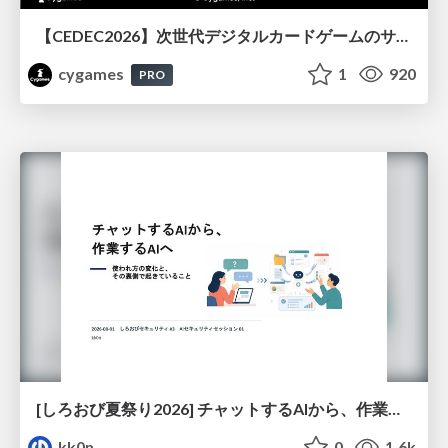
【CEDEC2026】次世代デジタルカードゲームのサーバー設計と運用 〜『Shadowverse: Worlds Beyond』の舞台裏～
cygames
1
920
PRO
[しろおび夏祭り2026] チャットするAIから、作業するAIへ - 使われ方の変化と、その裏側で起きていること
kk0n
0
1.6k