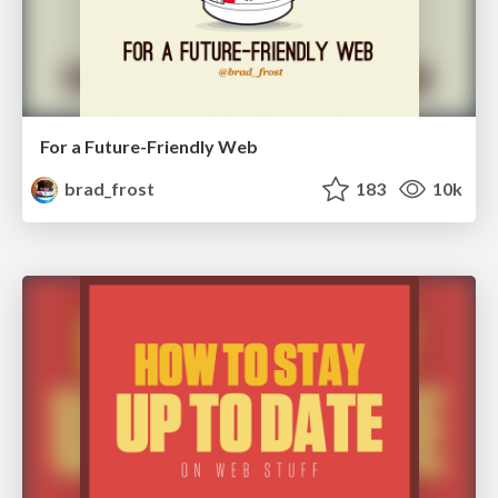
For a Future-Friendly Web
brad_frost
183
10k