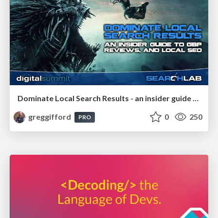
Dominate Local Search Results - an insider guide to GBP, reviews, and Local SEO
greggifford
0
250
PRO