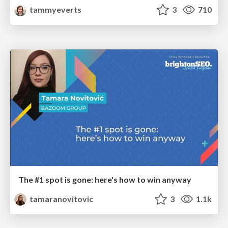
tammyeverts
3
710
The #1 spot is gone: here's how to win anyway
tamaranovitovic
3
1.1k