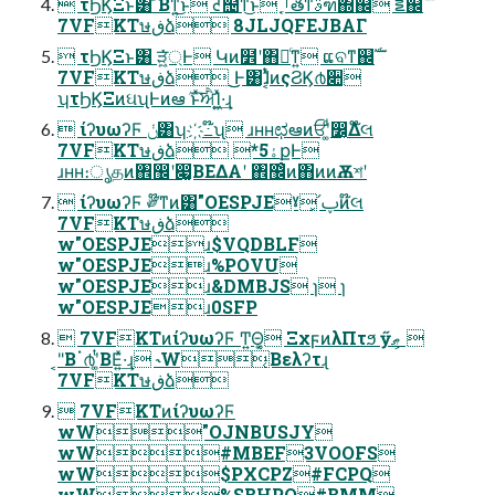
 τϦϏΞͱ͸ ͩ͘Βͳ͍͜ͱ ᘭ຤ͳ͜ͱ ࡶֶతͳࣄฑ΍஌ࣝ ౾஌ࣝ
7VFKTษڧձ 8JLJQFEJBΑΓ
 τϦϏΞͱ͸ ੜ্͖͍ͯ͘Ͱ Կͷ໾ʹ΋ཱͨͳ͍ ແବͳ஌ࣝ
7VFKTษڧձ ͜͜Ͱ͸ɺ͔ͭͯͷςϨϏ൪૊
ʮτϦϏΞͷઘʯͰͷఆٛ ͱͯ͠ਐΊ͍͖ͯ·͢ɻ
 ίʔυωʔϜ ݩ͸ʮ҉߸໊ʯ ɹʜʜಛఆͷਓʹ͚ͩ෼͔Δ໊લ
7VFKTษڧձ *5ۀքͰ
ɹʜʜ։ൃதͷ঎඼ʹ෇͚ΒΕΔΑ͏ʹ ঎඼ͦͷ΋ͷͷѪশʹ
 ίʔυωʔϜ ༗໊ͳͷ͸"OESPJEˠ͓՛ࢠͷ໊લ
7VFKTษڧձ
w"OESPJEɹ$VQDBLF
w"OESPJEɹ%POVU
w"OESPJEɹ&DMBJS ɿ ɿ
w"OESPJEɹ0SFP
 7VFKTͷίʔυωʔϜ Ͳ͏͍͏Θ͚͔ ΞχϝͷλΠτϧ ӳޠ ͕
"͔Βॱ൪ʹ͚ͭΒΕ͍ͯ·͢ɻ ˞W͔Βελʔτɻ
7VFKTษڧձ
 7VFKTͷίʔυωʔϜ
wW"OJNBUSJY
wW#MBEF3VOOFS
wW$PXCPZ#FCPQ
wW%SBHPO#BMM