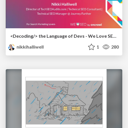
<Decoding/> the Language of Devs - We Love SEO 2024
nikkihalliwell
1
280