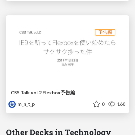
CSS Talk vol.2 Flexbox予告編
m_n_t_p
0
160
Other Decks in Technology