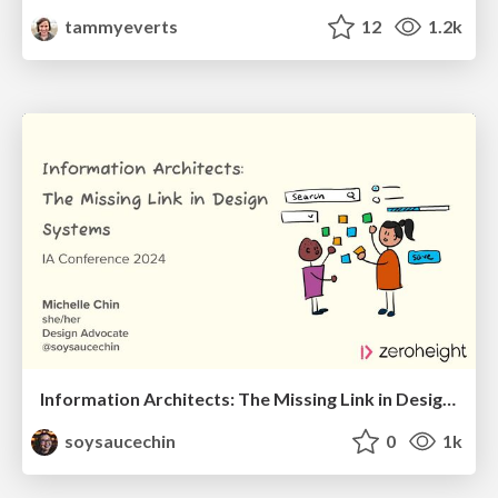
tammyeverts
12
1.2k
Information Architects: The Missing Link in Design Systems
soysaucechin
0
1k