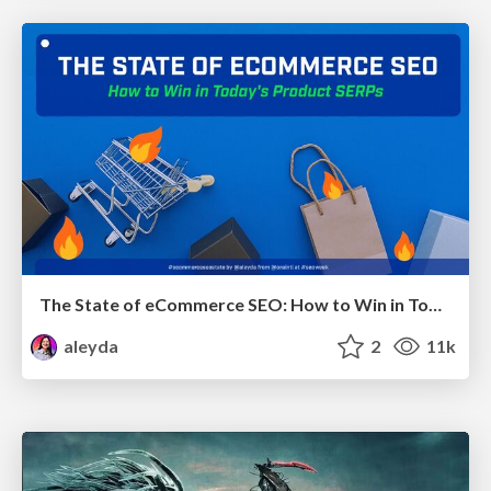
The State of eCommerce SEO: How to Win in Today's Products SERPs - #SEOweek
aleyda
2
11k