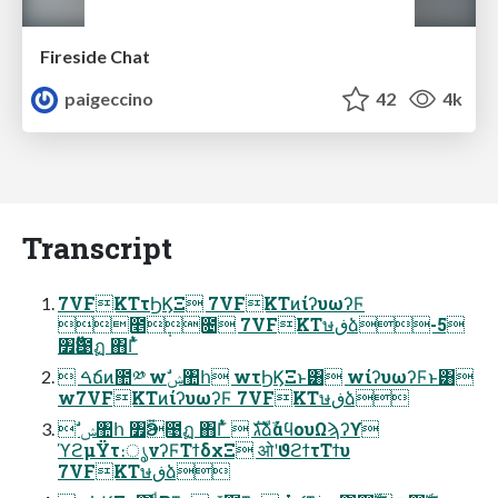
Fireside Chat
paigeccino
42
4k
Transcript
7VFKTτϦϏΞ 7VFKTͷίʔυωʔϜ
೥݄೔ 7VFKTษڧձ-5
৿Ӭ఩ฏ ΋Γͯͭ
 ࠓճͷ಺༰ wࣗݾ঺հ wτϦϏΞͱ͸ wίʔυωʔϜͱ͸
w7VFKTͷίʔυωʔϜ 7VFKTษڧձ
 ࣗݾ঺հ ৿Ӭ఩ฏ ΋Γͯͭ  גࣜձࣾάϥουΩϡʔϒ
ϓϩμΫτ։ൃνʔϜΤϯδχΞ ओʹϑϩϯτΤϯυ
7VFKTษڧձ