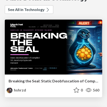
See All in Technology
Breaking the Seal: Static Deobfuscation of Compiled V8 JavaScript Bytecode Malware
hshrzd
0
560