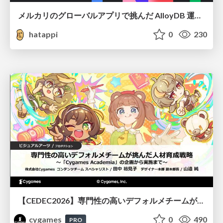
メルカリのグローバルアプリで挑んだ AlloyDB 運用と課題解決の実践記
hatappi
0
230
【CEDEC2026】専門性の高いデフォルメチームが挑んだ人材育成戦略 〜Cygames Academiaの企画から実施まで〜
cygames
0
490
PRO