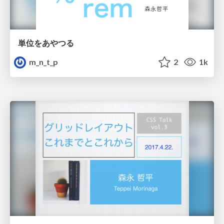
単位をあやつる
m_n_t_p
2
1k