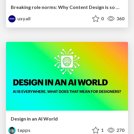
Breaking role norms: Why Content Design is so much more than writing copy - Taylor Woolridge
uxyall
0
360
Design in an AI World
tapps
1
270