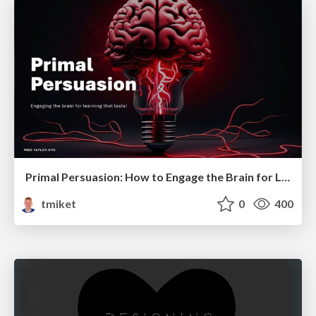
Primal Persuasion: How to Engage the Brain for Learning That Lasts
tmiket
0
400