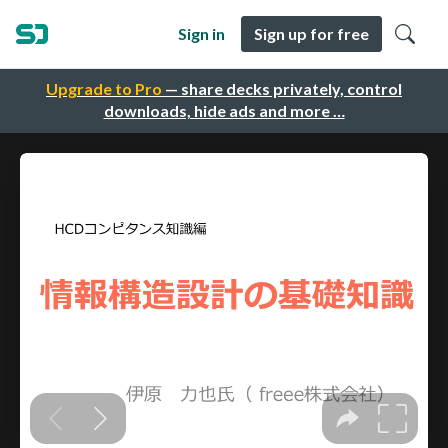
Sign in
Sign up for free
Upgrade to Pro
— share decks privately, control
downloads, hide ads and more …