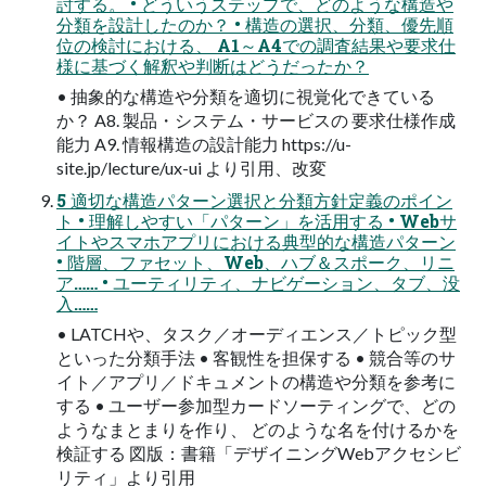
討する。 • どういうステップで、どのような構造や
分類を設計したのか？ • 構造の選択、分類、優先順
位の検討における、 A1～A4での調査結果や要求仕
様に基づく解釈や判断はどうだったか？
• 抽象的な構造や分類を適切に視覚化できている
か？ A8. 製品・システム・サービスの 要求仕様作成
能力 A9. 情報構造の設計能力 https://u-
site.jp/lecture/ux-ui より引用、改変
5 適切な構造パターン選択と分類方針定義のポイン
ト • 理解しやすい「パターン」を活用する • Webサ
イトやスマホアプリにおける典型的な構造パターン
• 階層、ファセット、Web、ハブ＆スポーク、リニ
ア…… • ユーティリティ、ナビゲーション、タブ、没
入……
• LATCHや、タスク／オーディエンス／トピック型
といった分類手法 • 客観性を担保する • 競合等のサ
イト／アプリ／ドキュメントの構造や分類を参考に
する • ユーザー参加型カードソーティングで、どの
ようなまとまりを作り、 どのような名を付けるかを
検証する 図版：書籍「デザイニングWebアクセシビ
リティ」より引用