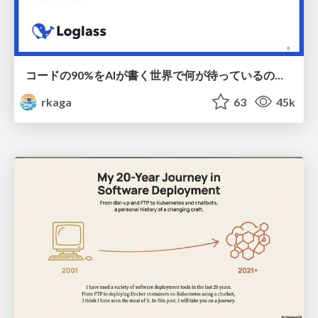
コードの90%をAIが書く世界で何が待っているのか / What awaits us in a world where 90% of the code is written by AI
rkaga
63
45k