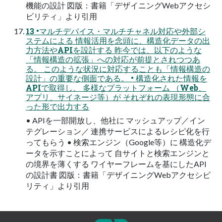
機能の設計 図版：書籍「デザイニングWebアクセシ
ビリティ」より引用
13 •マルチデバイス・マルチチャネル対応や外部シ
ステムによる 情報活用を念頭に、構造化データの出
力方法やAPIを設計する 昨今では、以下のような
「情報構造の拡張」への対応が前提とされつつあ
る。 このような状況に対応することも「情報構造の
設計」の重要な側面である。 • 構造化された情報を
APIで取得し、 多様なプラットフォーム （Web、
アプリ、サイネージ等）が それぞれの表現形態に合
った形で出力する
• APIを一部開放し、他社に マッシュアップ／イン
テグレーション／ 連携サービスによるレシピ化を行
ってもらう • 検索エンジン（Google等）に 構造化デ
ータを示すことによって 自サイトと検索エンジンと
の境界を薄くする ワイヤーフレームを基にしたAPI
の設計書 図版：書籍「デザイニングWebアクセシビ
リティ」より引用