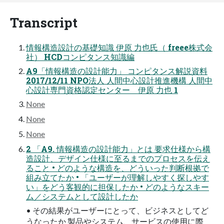
Transcript
情報構造設計の基礎知識 伊原 ⼒也⽒（ freee株式会
社） HCDコンピタンス知識編
A9「情報構造の設計能力」 コンピタンス解説資料
2017/12/11 NPO法人 人間中心設計推進機構 人間中
心設計専門資格認定センター 伊原 力也 1
None
None
None
2 「A9. 情報構造の設計能力」とは 要求仕様から構
造設計、デザイン仕様に至るまでのプロセスを伝え
ること • どのような構造を、どういった判断根拠で
組み立てたか • 「ユーザーが理解しやすく探しやす
い」をどう客観的に担保したか • どのようなスキー
ム／システムとして設計したか
• その結果がユーザーにとって、ビジネスとしてど
うなったか 製品やシステム、サービスの使用に際