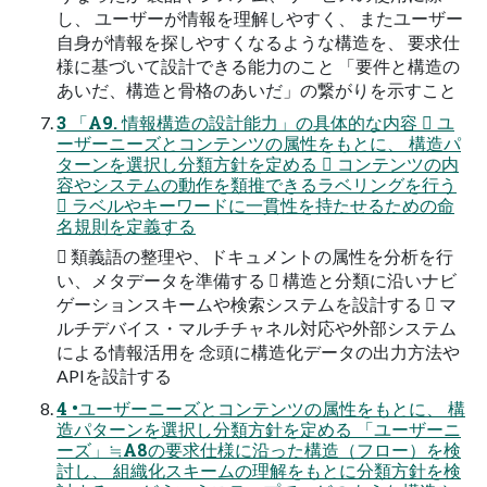
し、 ユーザーが情報を理解しやすく、 またユーザー
自身が情報を探しやすくなるような構造を、 要求仕
様に基づいて設計できる能力のこと 「要件と構造の
あいだ、構造と骨格のあいだ」の繋がりを示すこと
3 「A9. 情報構造の設計能力」の具体的な内容  ユ
ーザーニーズとコンテンツの属性をもとに、 構造パ
ターンを選択し分類方針を定める  コンテンツの内
容やシステムの動作を類推できるラベリングを行う
 ラベルやキーワードに一貫性を持たせるための命
名規則を定義する
 類義語の整理や、ドキュメントの属性を分析を行
い、メタデータを準備する  構造と分類に沿いナビ
ゲーションスキームや検索システムを設計する  マ
ルチデバイス・マルチチャネル対応や外部システム
による情報活用を 念頭に構造化データの出力方法や
APIを設計する
4 •ユーザーニーズとコンテンツの属性をもとに、 構
造パターンを選択し分類方針を定める 「ユーザーニ
ーズ」≒A8の要求仕様に沿った構造（フロー）を検
討し、 組織化スキームの理解をもとに分類方針を検