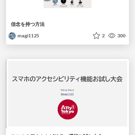
信念を持つ方法
magi1125
2
300