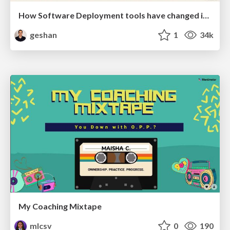
How Software Deployment tools have changed in the past 20 years
geshan
1
34k
My Coaching Mixtape
mlcsv
0
190