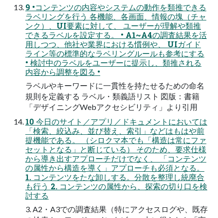
9 •コンテンツの内容やシステムの動作を類推できる
ラベリングを行う 各機能、各画面、情報の塊（チャ
ンク）、UI要素に対して、 ユーザーが理解や類推
できるラベルを設定する。 • A1~A4の調査結果を活
用しつつ、他社や業界における慣例や、 UIガイド
ライン等の標準的なラベリングルールも参考にする
• 検討中のラベルをユーザーに提示し、類推される
内容から調整を図る •
ラベルやキーワードに一貫性を持たせるための命名
規則を定義する ラベル・類義語リスト 図版：書籍
「デザイニングWebアクセシビリティ」より引用
10 今日のサイト／アプリ／ドキュメントにおいては
「検索、絞込み、並び替え、索引」などはもはや前
提機能である。 （シロクマ本でも「構造は常にファ
セットとなる」と断じている） そのため、要求仕様
から導き出すアプローチだけでなく、 「コンテンツ
の属性から構造を導く」アプローチも必須となる。
1. コンテンツをたな卸しする。分散を整理し統廃合
も行う 2. コンテンツの属性から、探索の切り口を検
討する
3. A2・A3での調査結果（特にアクセスログや、既存