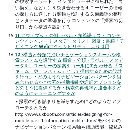
の検索キーワード、 インタビュー中に得られた「言
い換え」など））を突き合わせる 4. ユーザーの情報
の探し方に適した分類軸を検討する 5. 類義語の整理
とメタデータの準備を行う コンテンツの「探索の切
り口」から構造を設計する
11 アウトプットの例 ラベル・類義語リスト コンテ
ンツインベントリ メタデータリスト 図版：書籍「デ
ザイニングWebアクセシビリティ」より引用
12 •構造と分類に沿いナビゲーションスキームや検
索システムを設計する 構造・分類・ラベル・メタデ
ータを、ユーザーの探索をゴールに向かわせる 「ス
キーム」や「システム」として提供するための設計
を行う。 • どのようなナビゲーションパターンを組
み合わせるか • 検索の補助機能や詳細オプションを
どのように提供するか • 検索の再現率と適合率をど
のようにチューニングするか
• 探索の行き詰まりを減らすためにどのようなアプ
ローチをとるか
http://www.uxbooth.com/articles/designing-for-
mobile-part-1-information-architecture/ モバイルの
ナビゲーションパターン 検索軸や補助機能、絞込み