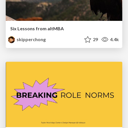
Six Lessons from altMBA
skipperchong
29
4.4k