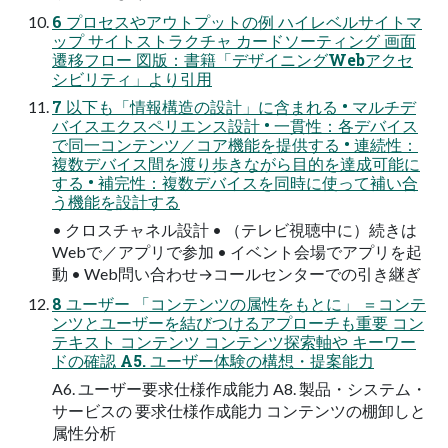
6 プロセスやアウトプットの例 ハイレベルサイトマ
ップ サイトストラクチャ カードソーティング 画面
遷移フロー 図版：書籍「デザイニングWebアクセ
シビリティ」より引用
7 以下も「情報構造の設計」に含まれる • マルチデ
バイスエクスペリエンス設計 • 一貫性：各デバイス
で同一コンテンツ／コア機能を提供する • 連続性：
複数デバイス間を渡り歩きながら目的を達成可能に
する • 補完性：複数デバイスを同時に使って補い合
う機能を設計する
• クロスチャネル設計 • （テレビ視聴中に）続きは
Webで／アプリで参加 • イベント会場でアプリを起
動 • Web問い合わせ→コールセンターでの引き継ぎ
8 ユーザー 「コンテンツの属性をもとに」 ＝コンテ
ンツとユーザーを結びつけるアプローチも重要 コン
テキスト コンテンツ コンテンツ探索軸や キーワー
ドの確認 A5. ユーザー体験の構想・提案能力
A6. ユーザー要求仕様作成能力 A8. 製品・システム・
サービスの 要求仕様作成能力 コンテンツの棚卸しと
属性分析