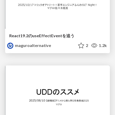
React19.2のuseEffectEventを追う
maguroalternative
2
1.2k