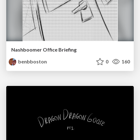
Nashboomer Office Briefing
benbboston
0
160