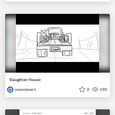
Slaughter House
owennnart
0
190