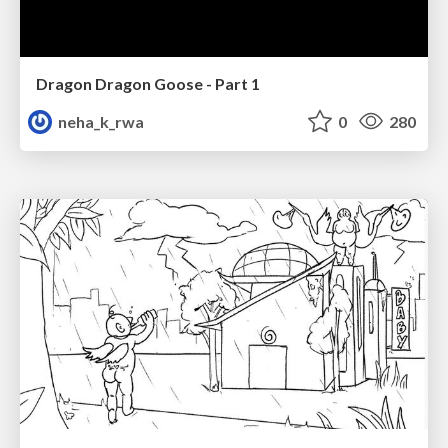
Dragon Dragon Goose - Part 1
neha_k_rwa
0
280