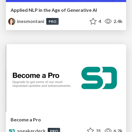
Applied NLP in the Age of Generative AI
inesmontani
4
2.4k
PRO
Become a Pro
speakerdeck
31
6.2k
PRO