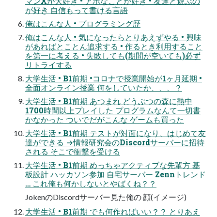
マンXが大好き • アホなことが好き • 友達と遊ぶの
が好き 自信もって書ける言語
俺はこんな人 • プログラミング歴
俺はこんな人 • 気になったらとりあえずやる • 興味
があればとことん追求する • 作るとき利用すること
を第一に考える • 失敗しても(期間が空いても)必ず
リトライする
大学生活 • B1前期 •コロナで授業開始が1ヶ月延期 •
全面オンライン授業 何をしていたか、、、？
大学生活 • B1前期 あつまれ どうぶつの森に熱中
1700時間以上プレイした プログラムなんて一切書
かなかった ついでだがこんな ゲームも買った
大学生活 • B1前期 テストが対面になり、はじめて友
達ができる →情報研究会のDiscordサーバーに招待
される そこで衝撃を受ける
大学生活 • B1前期 めっちゃアクティブな先輩方 基
板設計 ハッカソン参加 自宅サーバー Zennトレンド
… これ俺も何かしないとやばくね？？
JokenのDiscordサーバー見た俺の 顔(イメージ)
大学生活 • B1前期 でも何作ればいい？？ とりあえ