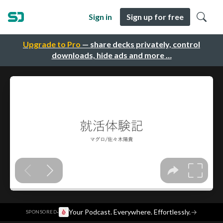
Sign in
Sign up for free
Upgrade to Pro
— share decks privately, control
downloads, hide ads and more …
·
Your Podcast. Everywhere. Effortlessly.
→
SPONSORED