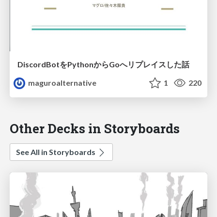
DiscordBotをPythonからGoへリプレイスした話
maguroalternative
1
220
Other Decks in Storyboards
See All in Storyboards