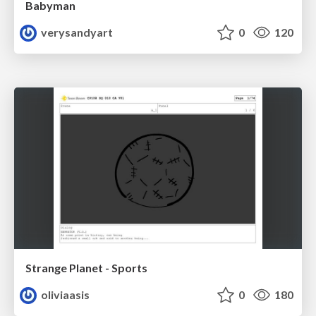
Babyman
verysandyart
0
120
Strange Planet - Sports
oliviaasis
0
180