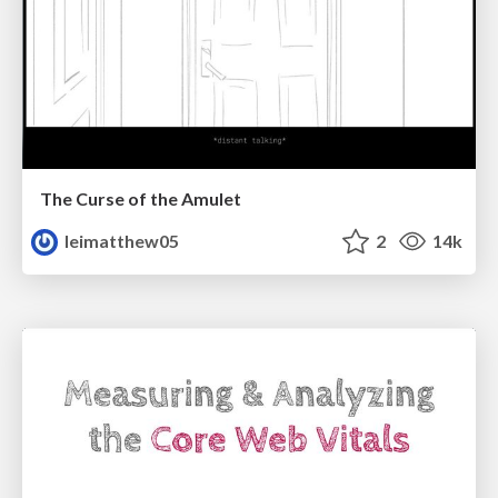
The Curse of the Amulet
leimatthew05
2
14k