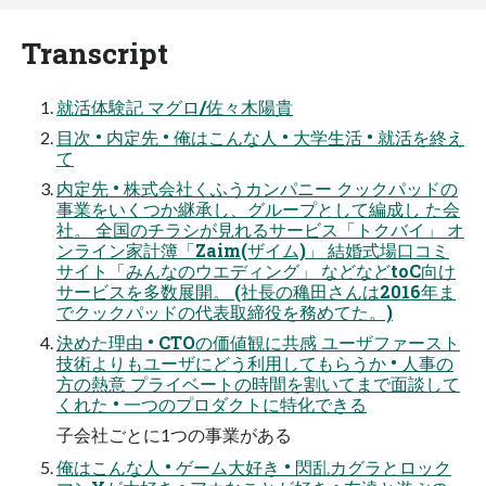
Transcript
就活体験記 マグロ/佐々木陽貴
目次 • 内定先 • 俺はこんな人 • 大学生活 • 就活を終え
て
内定先 • 株式会社くふうカンパニー クックパッドの
事業をいくつか継承し、グループとして編成し た会
社。 全国のチラシが見れるサービス「トクバイ」 オ
ンライン家計簿「Zaim(ザイム)」 結婚式場口コミ
サイト「みんなのウエディング」 などなどtoC向け
サービスを多数展開。 (社長の穐田さんは2016年ま
でクックパッドの代表取締役を務めてた。)
決めた理由 • CTOの価値観に共感 ユーザファースト
技術よりもユーザにどう利用してもらうか • 人事の
方の熱意 プライベートの時間を割いてまで面談して
くれた • 一つのプロダクトに特化できる
子会社ごとに1つの事業がある
俺はこんな人 • ゲーム大好き • 閃乱カグラとロック