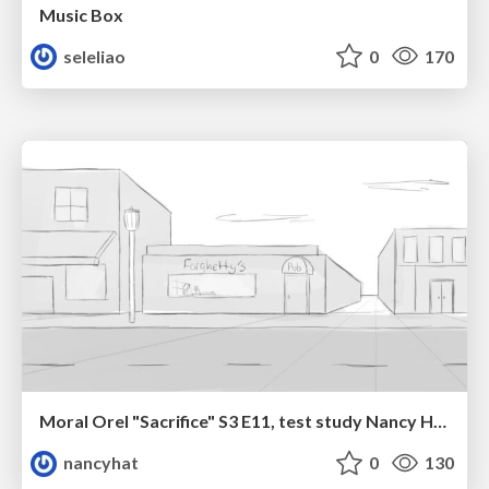
Music Box
seleliao
0
170
Moral Orel "Sacrifice" S3 E11, test study Nancy Hatoum
nancyhat
0
130