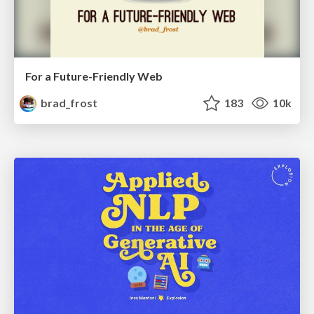
For a Future-Friendly Web
brad_frost
183
10k