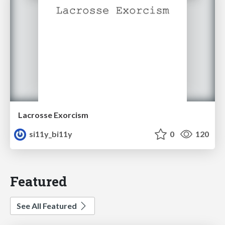
Lacrosse Exorcism
si11y_bi11y
0
120
Featured
See All Featured