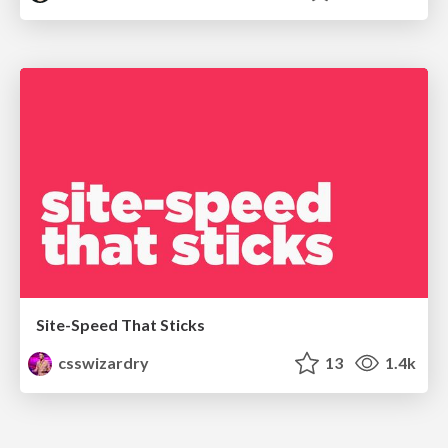
Site-Speed That Sticks
csswizardry
13
1.4k