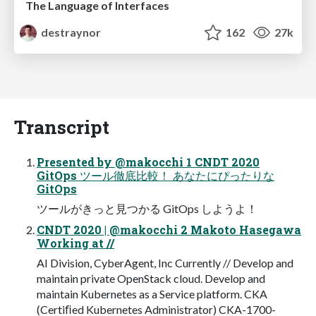
The Language of Interfaces
destraynor
162
27k
Transcript
Presented by @makocchi 1 CNDT 2020
GitOps ツール徹底比較！ あなたにぴったりな
GitOps
ツールがきっと見つかる GitOps しようよ！
CNDT 2020 | @makocchi 2 Makoto Hasegawa
Working at //
AI Division, CyberAgent, Inc Currently // Develop and
maintain private OpenStack cloud. Develop and
maintain Kubernetes as a Service platform. CKA
(Certiﬁed Kubernetes Administrator) CKA-1700-