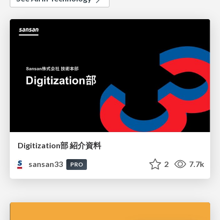
Digitization部 紹介資料
sansan33
2
7.7k
PRO