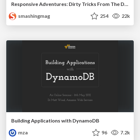
Responsive Adventures: Dirty Tricks From The Dark Corners of Front-End
smashingmag
254
22k
Building Applications with DynamoDB
mza
96
7.2k