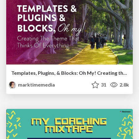
Templates, Plugins, & Blocks: Oh My! Creating the theme that thinks of everything
marktimemedia
31
2.8k