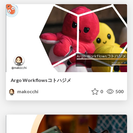
Argo Workflowsコトハジメ
makocchi
0
500