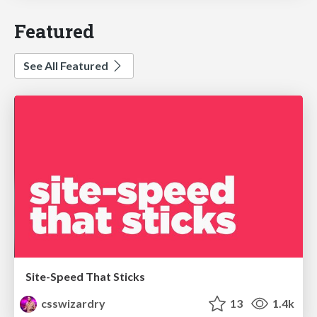
Featured
See All Featured
Site-Speed That Sticks
csswizardry
13
1.4k