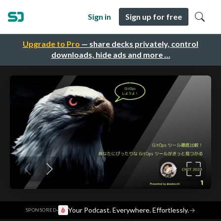
Sign in
Sign up for free
Upgrade to Pro
— share decks privately, control
downloads, hide ads and more …
·
Your Podcast. Everywhere. Effortlessly.
→
SPONSORED