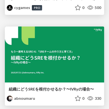
cygames
0
500
PRO
組織にどうSREを根付かせるか？〜IVRyの場合〜
abnoumaru
0
330