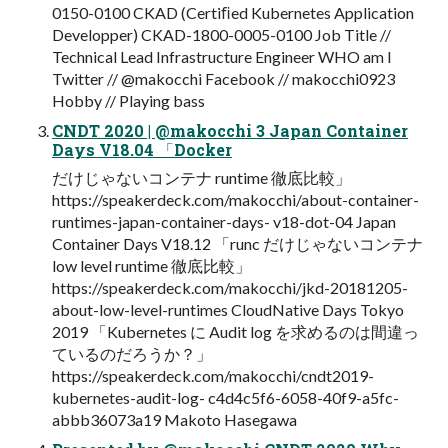
0150-0100 CKAD (Certiﬁed Kubernetes Application
Developper) CKAD-1800-0005-0100 Job Title //
Technical Lead Infrastructure Engineer WHO am I
Twitter // @makocchi Facebook // makocchi0923
Hobby // Playing bass
CNDT 2020 | @makocchi 3 Japan Container
Days V18.04 「Docker
だけじゃないコンテナ runtime 徹底比較」
https://speakerdeck.com/makocchi/about-container-
runtimes-japan-container-days- v18-dot-04 Japan
Container Days V18.12 「runc だけじゃないコンテナ
low level runtime 徹底比較」
https://speakerdeck.com/makocchi/jkd-20181205-
about-low-level-runtimes CloudNative Days Tokyo
2019 「Kubernetes に Audit log を求めるのは間違っ
ているのだろうか？」
https://speakerdeck.com/makocchi/cndt2019-
kubernetes-audit-log- c4d4c5f6-6058-40f9-a5fc-
abbb36073a19 Makoto Hasegawa