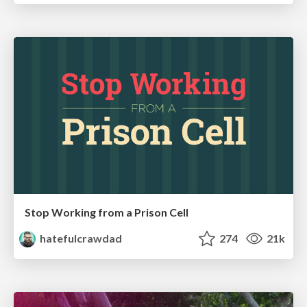
Stop Working from a Prison Cell
hatefulcrawdad
274
21k