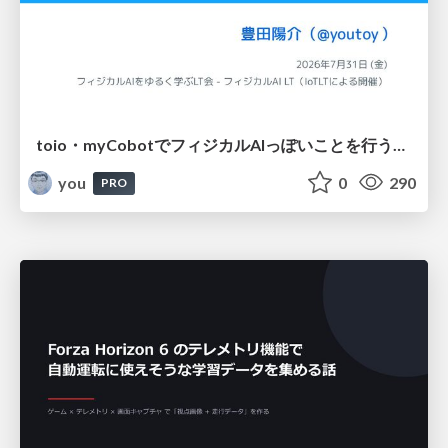
toio・myCobotでフィジカルAIっぽいことを行うための検討（とりあえず調査） / フィジカルAI LT（IoTLTによる開催）
you
0
290
PRO