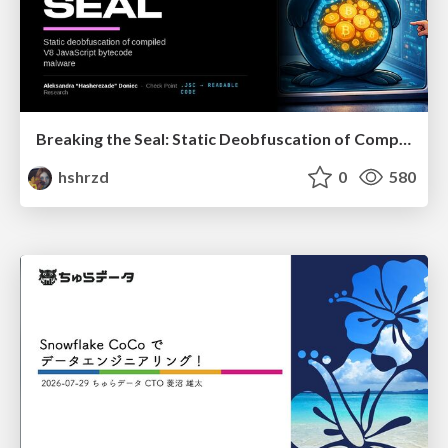
Breaking the Seal: Static Deobfuscation of Compiled V8 JavaScript Bytecode Malware
hshrzd
0
580