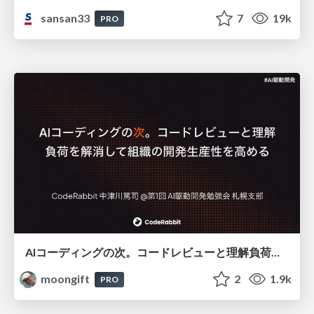
sansan33
7
19k
PRO
AIコーディングの次。コードレビューと理解負荷を解消して組織の開発生産性を高める
moongift
2
1.9k
PRO