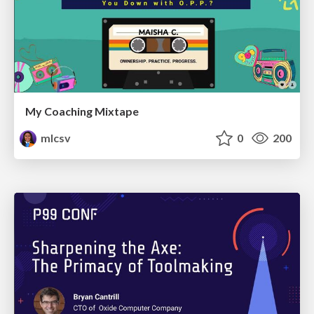
My Coaching Mixtape
mlcsv
0
200