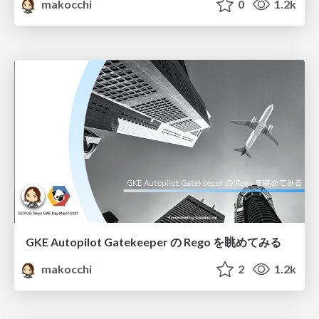
makocchi
0
1.2k
GKE Autopilot Gatekeeper の Rego を眺めてみる
makocchi
2
1.2k