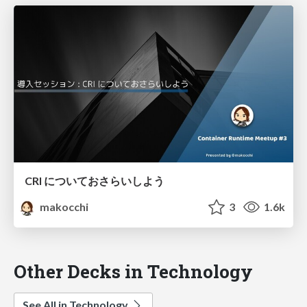
CRI についておさらいしよう
makocchi
3
1.6k
Other Decks in Technology
See All in Technology