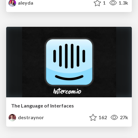
aleyda
1
1.3k
The Language of Interfaces
destraynor
162
27k