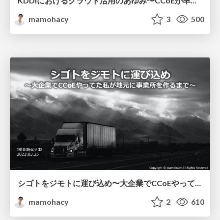
KDDIにおけるクラウド活⽤のあゆみ〜CCoEが率いる社内カルチャー変⾰〜
mamohacy
3
500
シゴトをジモトに運び込め〜大企業でCCoEやってた私が地元に事業所を作るまで〜
mamohacy
2
610