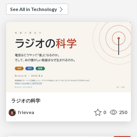
See All in Technology
ラジオの科学
frievea
0
250