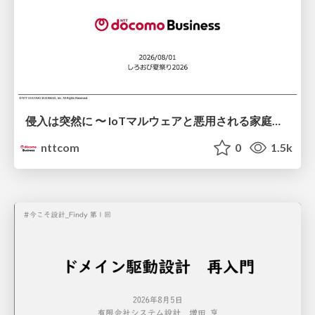
侵入は突然に 〜 IoTマルウェアと悪用される家庭の機器 ～ / When Intrusion Strikes: IoT Malware and the Abuse of Home Devices
nttcom
0
1.5k