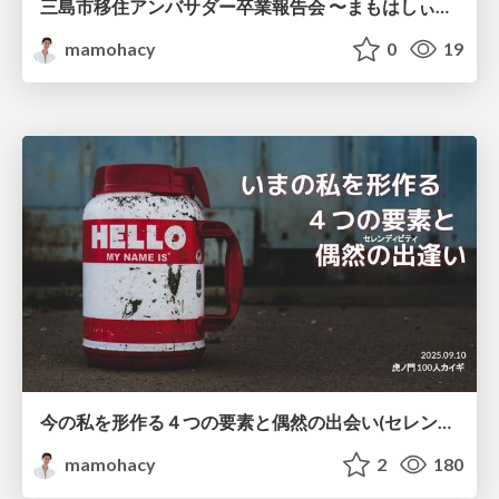
三島市移住アンバサダー卒業報告会 〜まもはしぃの4年間のぜんぶと、これから〜
mamohacy
0
19
今の私を形作る４つの要素と偶然の出会い(セレンディピティ)
mamohacy
2
180