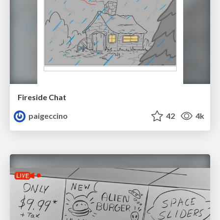
Fireside Chat
paigeccino
42
4k