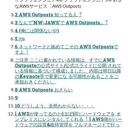
なAWSサービス︓AWS Outposts
2 AWS Outposts 知ってる⼈︖
3 なんで'NW-JAWS'で AWS Outposts…︖
4 (俺には関係ないや)
5 ൱ʂ
6 ネットワークと絡めてこその AWS Outpostsで
すよ︕
ご注意 ここに書かれている情報は、すでにAWS
Outpostsの公式サイト/公式スライドに公開 されて
いる情報に基づいて構成しました。 内容は明⽇以降
のKeynote等で変更にな る可能性があることをご
承知おきください。
8 AWS Outposts おさらい
9
10 どうしよう、全然わからない・・・
l AWSが使ってるのと(ほぼ)同じハードウェアを オ
ンプレミスにレンタルしてくれる︕ l AWS側がハー
ドウェアの設置&維持管理を フルマネージドで⾏っ