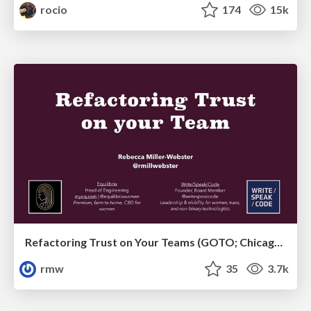
rocio
174
15k
Refactoring Trust on Your Teams (GOTO; Chicago 2020)
rmw
35
3.7k