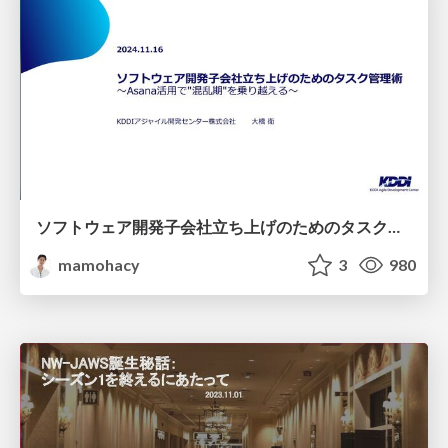
ソフトウェア開発子会社立ち上げのためのタスク管理術〜Asana活用で"混乱期"を乗り越える〜
mamohacy
3
980