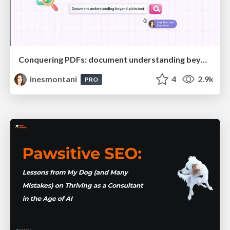
Conquering PDFs: document understanding beyond plain text
inesmontani
4
2.9k
PRO