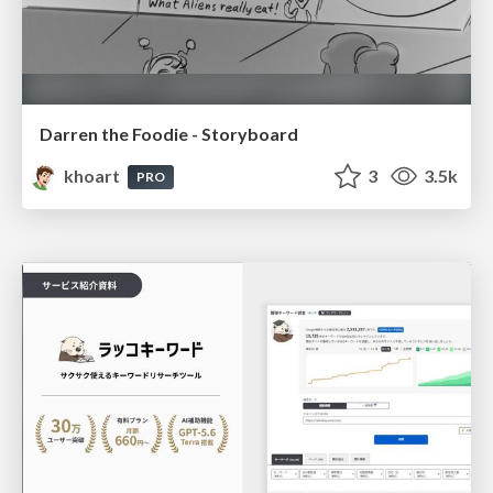
Darren the Foodie - Storyboard
khoart
3
3.5k
PRO