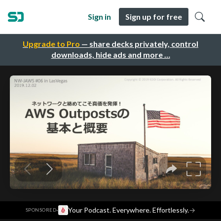
Sign in
Sign up for free
Upgrade to Pro
— share decks privately, control
downloads, hide ads and more …
·
Your Podcast. Everywhere. Effortlessly.
→
SPONSORED