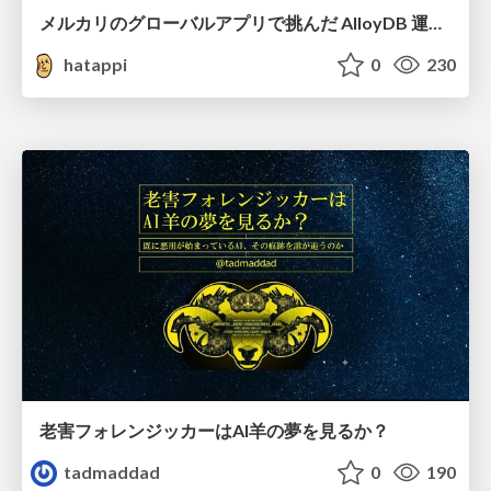
メルカリのグローバルアプリで挑んだ AlloyDB 運用と課題解決の実践記
hatappi
0
230
老害フォレンジッカーはAI羊の夢を見るか？
tadmaddad
0
190