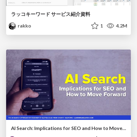
ラッコキーワード サービス紹介資料
rakko
1
4.2M
AI Search: Implications for SEO and How to Move Forward - #ShenzhenSEOConference