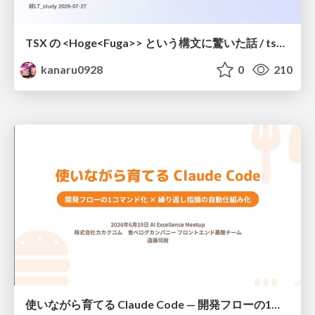
TSX の <Hoge<Fuga>> という構文に驚いた話 / tsx-type-argument-syntax
kanaru0928
0
210
使いながら育てる Claude Code — 開発フローの1コマンド化 × 繰り返し指摘の自動仕組み化