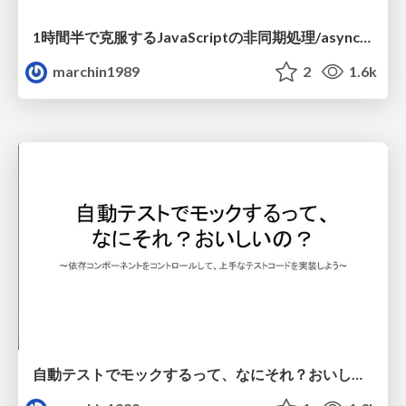
1時間半で克服するJavaScriptの非同期処理/async_javascript_kokufuku
marchin1989
2
1.6k
自動テストでモックするって、なにそれ？おいしいの？/what_is_mocking