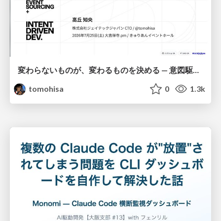
変わらないものが、変わるものを決める — 意図駆動開発 × イベントソーシング × イミュータブル | What Doesn't Change Decides What Can — IDD × Event Sourcing × Immutability
tomohisa
0
1.3k