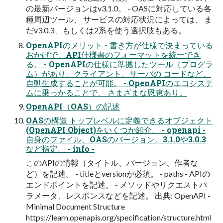
の最新バージョンはv3.1.0。 - OASに対応している各
種周辺ツール、 サービスの対応状況によっては、 ま
だv3.0.3、もしくは2系を使う選択肢もある。
OpenAPIのメリット - 書き方が仕様で決まっている
おかげで、API仕様書のフォーマットを統一でき
る。 - OpenAPIの仕様に準拠したツール（プログラ
ム）があり、クライアント、サーバの コードなど、
自動生成することが可能。 - OpenAPIのエコシステ
ムに乗っかることで、 さまざまな恩恵あり。
OpenAPI（OAS）の記述
OASの構造 トップレベルに定義できるオブジェクト
(OpenAPI Object)をいくつか紹介。 - openapi -
自身のファイル、OASのバージョン。3.1.0や3.0.3
など指定。 - info -
このAPIの情報（タイトル、バージョン、作者な
ど）を記述。 - titleとversionが必須。 - paths - APIの
エンドポイントを記述。 - メソッドやリクエストパ
ラメータ、レスポンスなどを記述。 出典: OpenAPI -
Minimal Document Structure
https://learn.openapis.org/specification/structure.html