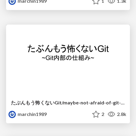
marchin1989
1
1.3k
たぶんもう怖くないGit/maybe-not-afraid-of-git-anymore
marchin1989
2
2.8k