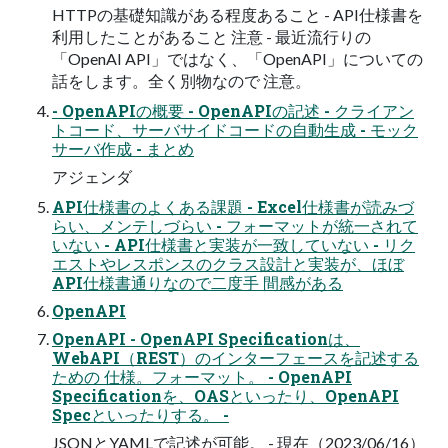
HTTPの基礎知識がある程度あること - API仕様書を
利用したことがあること 注意 - 最近流行りの
「OpenAI API」ではなく、「OpenAPI」についての
話をします。全く別物なので 注意。
- OpenAPIの概要 - OpenAPIの記述 - クライアン
トコード、サーバサイドコードの自動生成 - モック
サーバ作成 - まとめ
アジェンダ
API仕様書のよくある課題 - Excel仕様書が読みづ
らい、メンテしづらい - フォーマットが統一されて
いない - API仕様書と実装が一致していない - リク
エストやレスポンスのクラス設計と実装が、ほぼ
API仕様書通りなので二度手 間感がある
OpenAPI
OpenAPI - OpenAPI Specificationは、
WebAPI（REST）のインターフェースを記述する
ための 仕様。フォーマット。 - OpenAPI
Specificationを、OASといったり、OpenAPI
Specといったりする。 -
JSONとYAMLで記述が可能。 - 現在（2023/06/16）