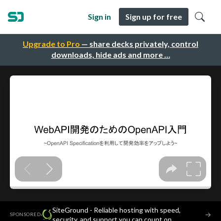
Sign in
Sign up for free
Upgrade to Pro
— share decks privately, control
downloads, hide ads and more …
SiteGround - Reliable hosting with speed,
·
→
SPONSORED
security, and support you can count on.