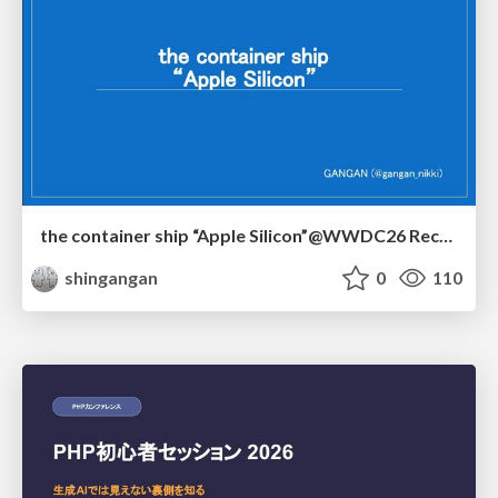
the container ship “Apple Silicon”@WWDC26 Recap -Japan-\(region).swift
shingangan
0
110