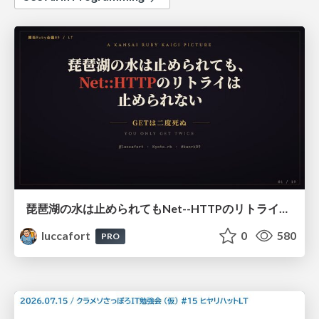
琵琶湖の水は止められてもNet--HTTPのリトライは止められない / You might be able to stop the water flow of Lake Biwa but you can't stop Net::HTTP retries
luccafort
0
580
PRO