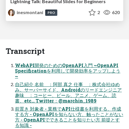
Lightning Talk: Beautiful Slides for Beginners
inesmontani
2
620
PRO
Transcript
WebAPI開発のためのOpenAPI入門 ~OpenAPI
Specificationを利用して開発効率をアップしよう
~
自己紹介 名前 ：阿部 真之 仕事 ：株式会社ゆめ
み。サーバーサイド、Androidのリードエンジニア
趣味 ：コーヒー、ビール、アニメ、ゲーム、読
書、etc… Twitter：@marchin_1989
前置き 対象者 - 業務でAPI仕様書を利用する、作成
する方 - OpenAPIを知らない方、触ったことがない
方 - OpenAPIでできることを知りたい方 前提とす
る知識 -