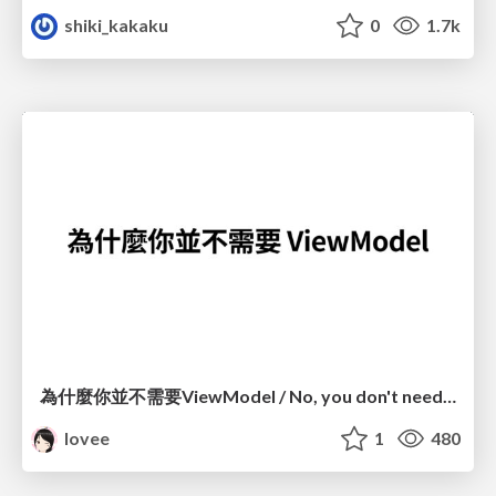
shiki_kakaku
0
1.7k
為什麼你並不需要ViewModel / No, you don't need a ViewModel
lovee
1
480