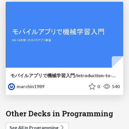
モバイルアプリで機械学習入門/introduction-to-machine-learning-in-mobile-app
marchin1989
0
540
Other Decks in Programming
See All in Programming