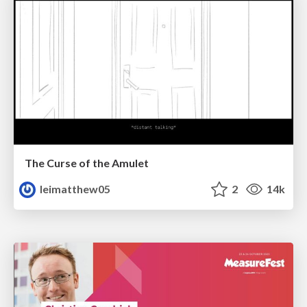
The Curse of the Amulet
leimatthew05
2
14k