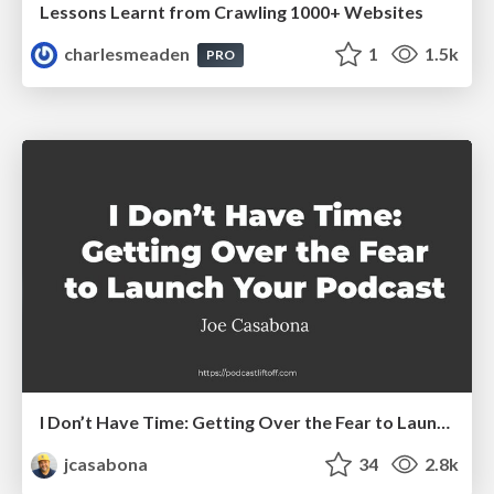
Lessons Learnt from Crawling 1000+ Websites
charlesmeaden
1
1.5k
PRO
I Don’t Have Time: Getting Over the Fear to Launch Your Podcast
jcasabona
34
2.8k