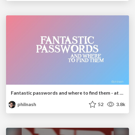
Fantastic passwords and where to find them - at NoRuKo
philnash
52
3.8k