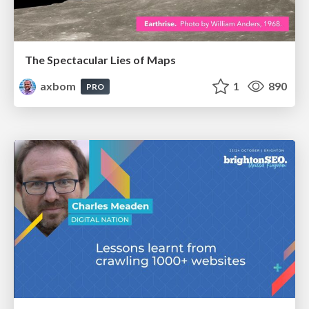
The Spectacular Lies of Maps
axbom
1
890
PRO