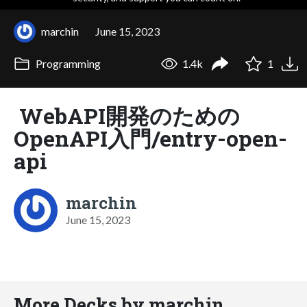
marchin
June 15, 2023
Programming
1.4k
1
WebAPI開発のための
OpenAPI入門/entry-open-
api
marchin
June 15, 2023
More Decks by marchin