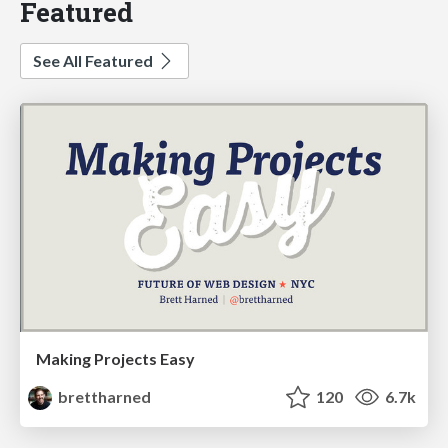
Featured
See All Featured
Making Projects Easy
brettharned
120
6.7k