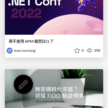
再不使用 APM 就芭比Q 了
marcustung
0
390