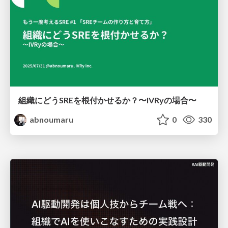
組織にどうSREを根付かせるか？〜IVRyの場合〜
abnoumaru
0
330