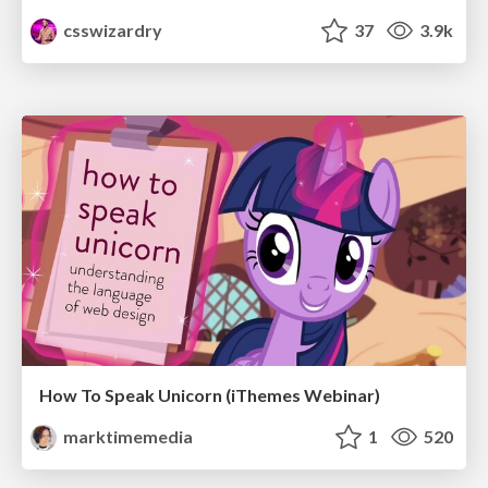
csswizardry
37
3.9k
How To Speak Unicorn (iThemes Webinar)
marktimemedia
1
520