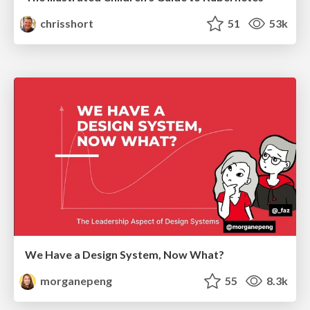
chrisshort
51
53k
We Have a Design System, Now What?
morganepeng
55
8.3k