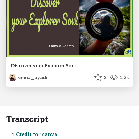
Discover your Explorer Soul
emna__ayadi
2
1.2k
Transcript
Credit to : canva