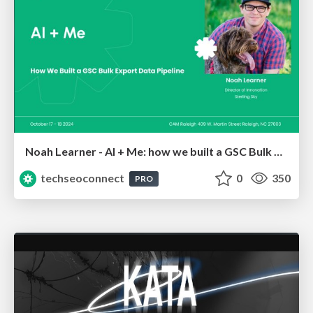
Noah Learner - AI + Me: how we built a GSC Bulk Export data pipeline
techseoconnect
0
350
PRO