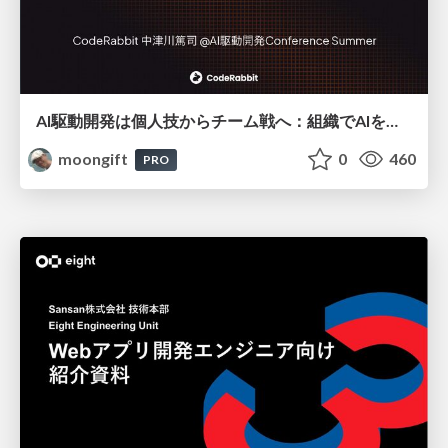
AI駆動開発は個人技からチーム戦へ：組織でAIを使いこなすための実践設計
moongift
0
460
PRO