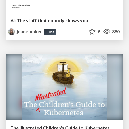
AI: The stuff that nobody shows you
jnunemaker
9
880
PRO
The Illustrated Children's Guide to Kubernetes