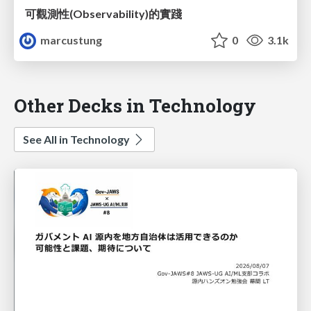
可觀測性(Observability)的實踐
marcustung
0
3.1k
Other Decks in Technology
See All in Technology