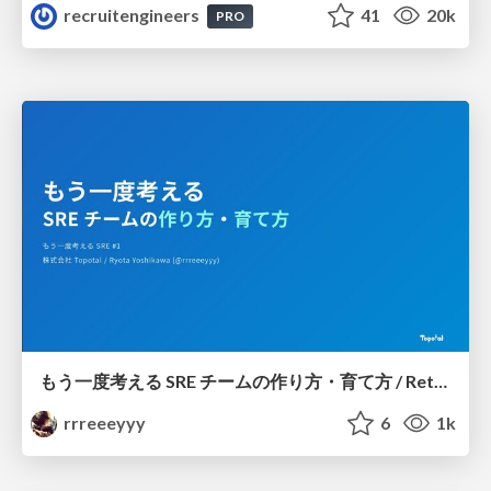
recruitengineers
41
20k
PRO
もう一度考える SRE チームの作り方・育て方 / Rethinking SRE #1: Building and Growing SRE Teams
rrreeeyyy
6
1k