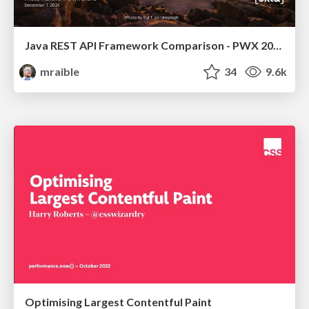
Java REST API Framework Comparison - PWX 2021
mraible
34
9.6k
Optimising Largest Contentful Paint