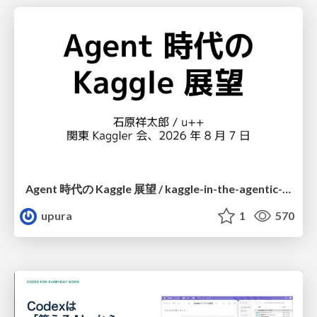
Agent 時代の Kaggle 展望 / kaggle-in-the-agentic-era
upura
1
570