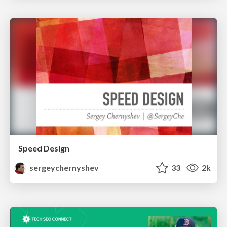
Speed Design
sergeychernyshev
33
2k