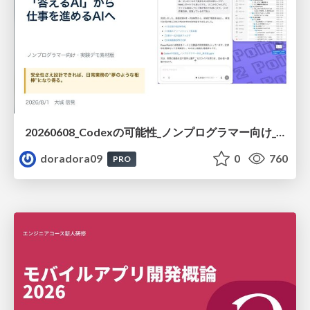
20260608_Codexの可能性_ノンプログラマー向け_大城追記
doradora09
0
760
PRO