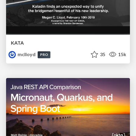
KATA
mclloyd
35
15k
PRO