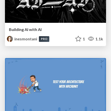
Building AI with AI
inesmontani
1
1.1k
PRO