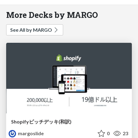
More Decks by MARGO
See All by MARGO
Shopifyピッチデッキ(和訳)
margoslide
0
23