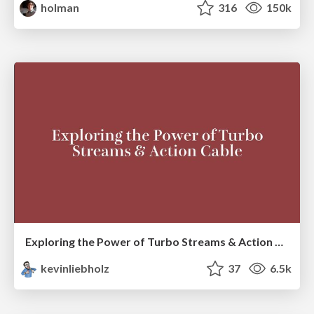
holman
316
150k
Exploring the Power of Turbo Streams & Action Cable | RailsConf2023
kevinliebholz
37
6.5k