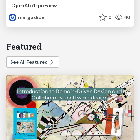
OpenAI o1-preview
margoslide
0
40
Featured
See All Featured