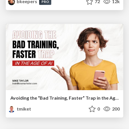
bkeepers
72
12k
PRO
Avoiding the “Bad Training, Faster” Trap in the Age of AI
tmiket
0
200