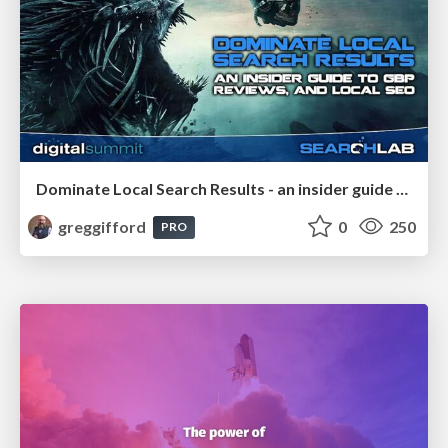
Dominate Local Search Results - an insider guide to GBP, reviews, and Local SEO
greggifford
0
250
PRO