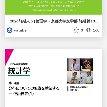
[2026前期火５] 論理学（京都大学文学部 前期 第13回）「走って、止まって、積み上がる」
yatabe
0
160