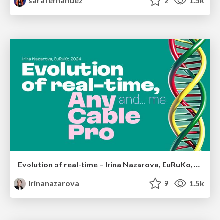
sarafernandez
2
1.5k
Evolution of real-time – Irina Nazarova, EuRuKo, 2024
irinanazarova
9
1.5k