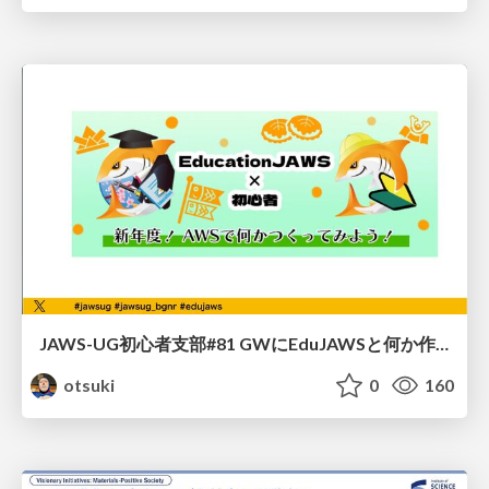
JAWS-UG初心者支部#81 GWにEduJAWSと何か作ろうもくもく会！
otsuki
0
160