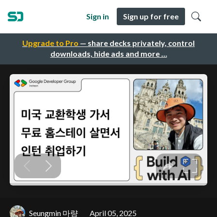
Sign in
Sign up for free
Upgrade to Pro
— share decks privately, control
downloads, hide ads and more …
Seungmin 마량
April 05, 2025