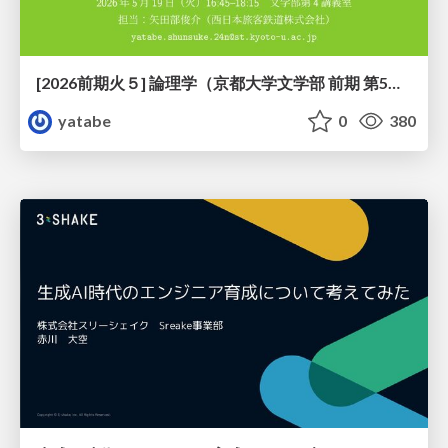
[2026前期火５] 論理学（京都大学文学部 前期 第5回）「 ならばの問題演習・proof net・かつの規則」
yatabe
0
380