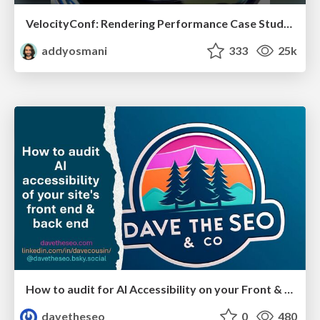
VelocityConf: Rendering Performance Case Studies
addyosmani
333
25k
How to audit for AI Accessibility on your Front & Back End
davetheseo
0
480