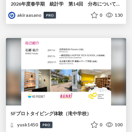
2026年度春学期 統計学 第14回 分布についての仮説を検証する ― 仮説検定（１） (2026. 7. 2)
akiraasano
0
130
PRO
SFプロトタイピング体験（滝中学校）
yusk1450
0
100
PRO