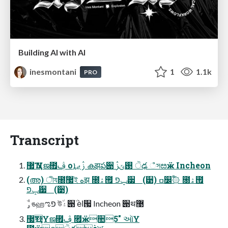
Building AI with AI
inesmontani
1
1.1k
PRO
Transcript
޷Ҵ Үജ೟ࢤ оࢲ ޖܐ കझప੉ ࢓ݶࢲ ੋఢ ஂসೞӝ Incheon
(അ) ীয೐ۨ޷ই ەझ ೐ۿ౟ ݒפ੷ (੹) ߛ௼࢟۞٘ ೐ۿ౟
ݒפ੷ (੹)
٘ۄ݃ঙஹಌפ উ٘۽੉٘ ѐߊ੗ Incheon ੉थ޹
޷ҴҮജ೟ࢤ ೟ӝ઺5" ઑҮ