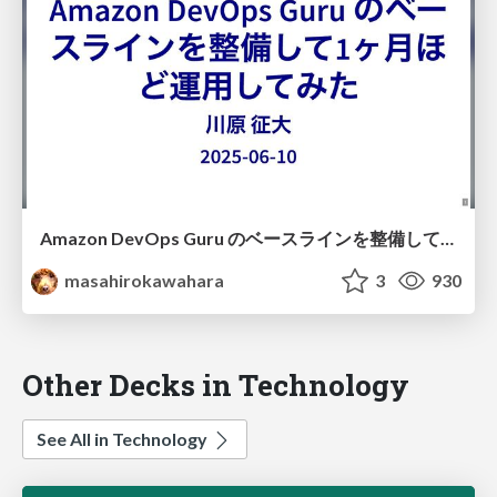
Amazon DevOps Guru のベースラインを整備して1ヶ月ほど運用してみた #jawsug_asa / Amazon DevOps Guru trial
masahirokawahara
3
930
Other Decks in Technology
See All in Technology