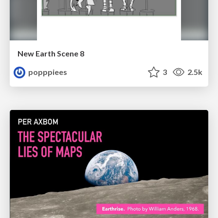
New Earth Scene 8
popppiees
3
2.5k