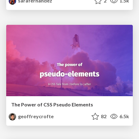
sarafernandez
2
1.5k
The Power of CSS Pseudo Elements
geoffreycrofte
82
6.5k