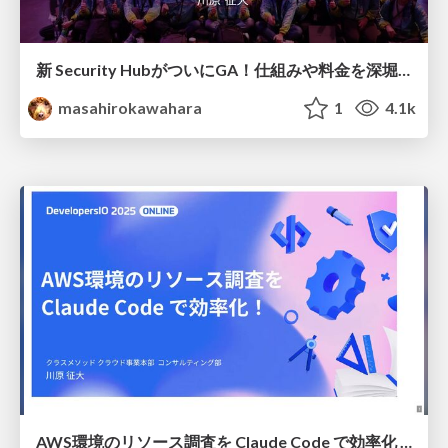
新 Security HubがついにGA！仕組みや料金を深堀り #AWSreInvent #regrowth / AWS Security Hub Advanced GA
masahirokawahara
1
4.1k
AWS環境のリソース調査を Claude Code で効率化 / aws investigate with cc devio2025