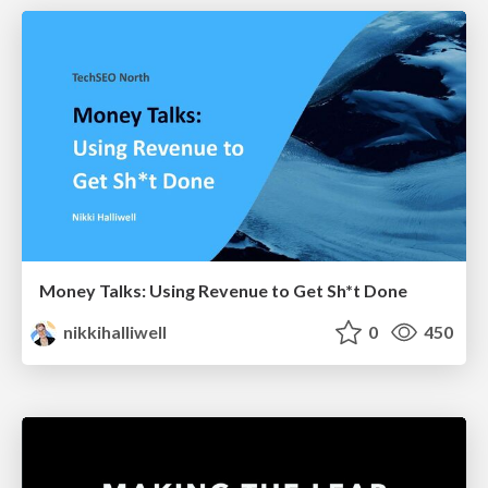
Money Talks: Using Revenue to Get Sh*t Done
nikkihalliwell
0
450