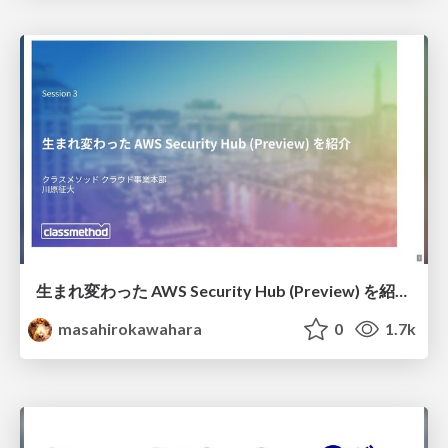
生まれ変わった AWS Security Hub (Preview) を紹介 #reInforce_osaka / reInforce New Security Hub
masahirokawahara
0
1.7k