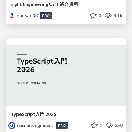
Eight Engineering Unit 紹介資料
sansan33
3
8.1k
PRO
TypeScript入門 2026
recruitengineers
1
250
PRO