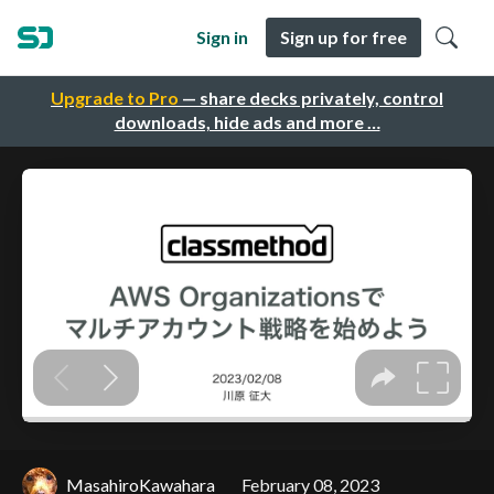
Sign in
Sign up for free
Upgrade to Pro
— share decks privately, control
downloads, hide ads and more …
MasahiroKawahara
February 08, 2023