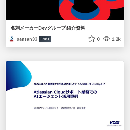
名刺メーカーDevグループ 紹介資料
sansan33
0
1.2k
PRO