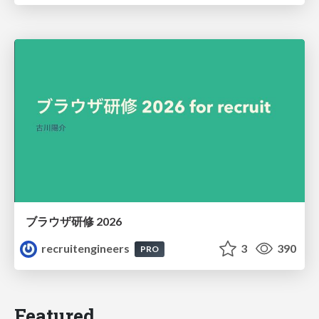
ブラウザ研修 2026
recruitengineers
3
390
PRO
Featured