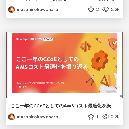
masahirokawahara
2
2.2k
ここ一年のCCoEとしてのAWSコスト最適化を振り返る / CCoE AWS Cost Optimization devio2025
masahirokawahara
1
2.7k