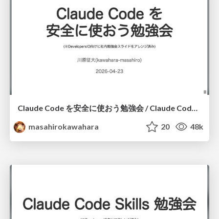
Claude Code を安全に使おう勉強会 / Claude Code Security Basics
masahirokawahara
20
48k