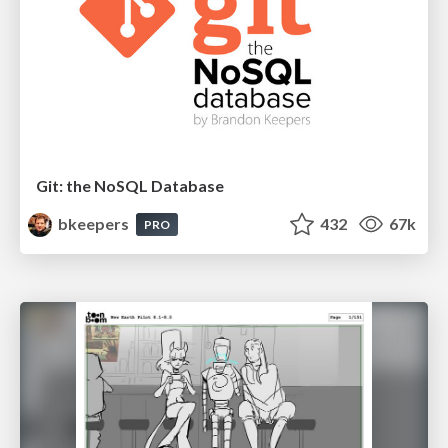
Git: the NoSQL Database
bkeepers
432
67k
PRO