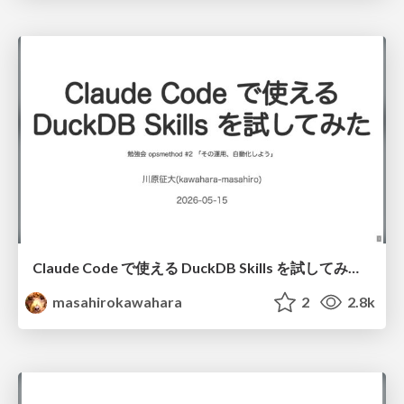
Claude Code で使える DuckDB Skills を試してみた / DuckDB Skills and Claude Code
masahirokawahara
2
2.8k