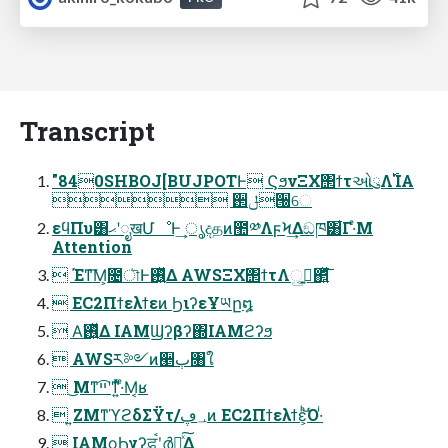
Transcript
"840SHBOJ[BUJPOTͰ ϚϧνΞΧ΢ϯτઓུΛ࢝ΊΑ͏
 ઒ݪ੐େ
εϥΠυ͸ޙʹೖखՄೳͰ͢ ൃදதͷ಺༰ΛϝϞ͢Δඞཁ͸͋Γ·ͤΜ
Attention
 Έͳ͞Μ͕೔ৗͰ࢖͍ͬͯΔ AWSΞΧ΢ϯτΛࢥ͍ු͔΂͍ͯͩ͘͞
 EC2Πϯελϯεͷ ϦιʔεҰཡը໘
 Α͘࢖͍ͬͯΔ IAMϢʔβʔ΍IAMϩʔϧ
 AWSར༻ͷ੥ٻ৘ใ
 ͜Μͳײ͡ʹͳ͍ͬͯ·ͤΜ͔ʁ
 ͍ΖΜͳϓϩδΣΫτ/؀ڥͷ EC2Πϯελϯε͕ͪ͝Ό·ͥ
 IAMϙϦγʔਫ਼ࠪʹർฐ͍ͯ͠Δ