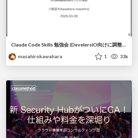
Claude Code Skills 勉強会 (DevelersIO向けに調整済み) / claude code skills for devio
masahirokawahara
1
33k