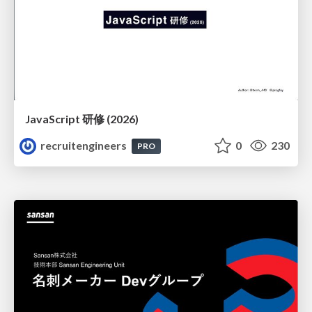
JavaScript 研修 (2026)
recruitengineers
0
230
PRO