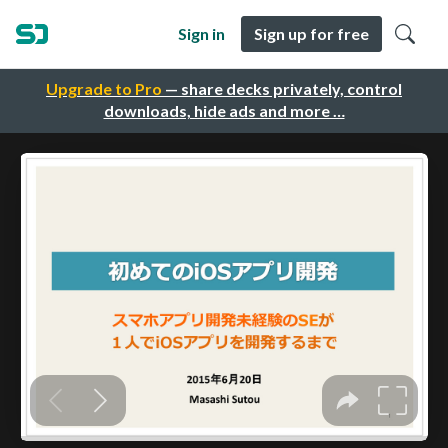
Sign in
Sign up for free
Upgrade to Pro
— share decks privately, control
downloads, hide ads and more …