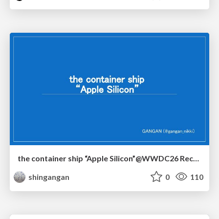
the container ship “Apple Silicon”@WWDC26 Recap -Japan-\(region).swift
shingangan
0
110