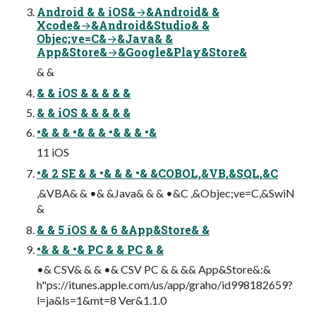
Android & & iOS&→&Android& &
Xcode&→&Android&Studio& &
Objec;ve=C&→&Java& &
App&Store&→&Google&Play&Store&
& &
& & iOS & & & & &
& & iOS & & & & &
•& & & •& & & •& & & •&
11 iOS
•& 2 SE & & •& & & •& &COBOL,&VB,&SQL,&C
,&VBA& & •& &Java& & & •&C ,&Objec;ve=C,&SwiN
&
& & 5 iOS & & 6 &App&Store& &
•& & & •& PC & & PC & &
•& CSV& & & •& CSV PC & & && App&Store&:&
h"ps://itunes.apple.com/us/app/graho/id998182659?
l=ja&ls=1&mt=8 Ver&1.1.0