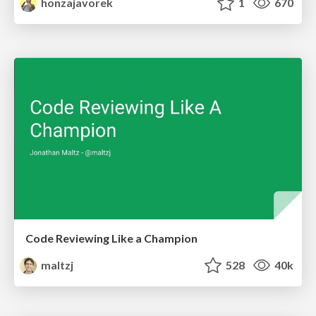
honzajavorek
1
670
Code Reviewing Like a Champion
maltzj
528
40k