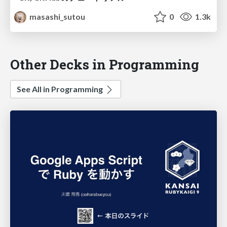
masashi_sutou
0
1.3k
Other Decks in Programming
See All in Programming