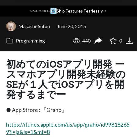
·
Ship Features Fearlessly
→
SPONSORED
Masashi-Sutou
June 20, 2015
Programming
440
0
初めてのiOSアプリ開発 ー
スマホアプリ開発未経験の
SEが１人でiOSアプリを開
発するまでー
● App Strore : 「Graho」
https://itunes.apple.com/us/app/graho/id99818265
9?l=ja&ls=1&mt=8