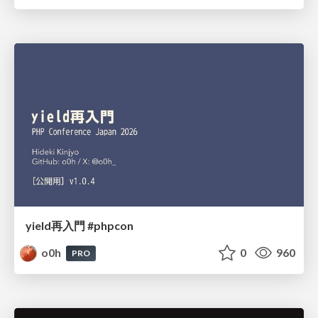
yield再入門 #phpcon
o0h
0
960
PRO