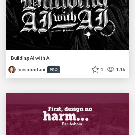
Building AI with AI
inesmontani
1
1.1k
PRO