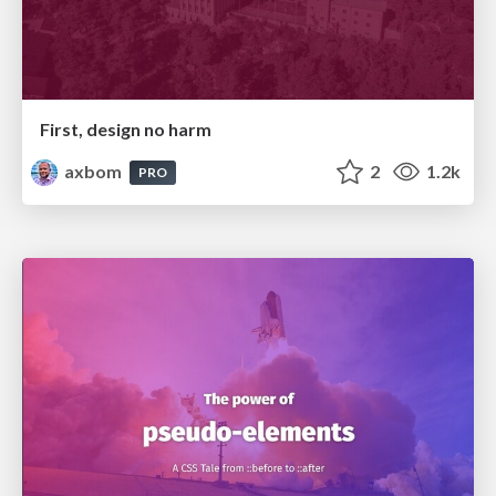
First, design no harm
axbom
2
1.2k
PRO