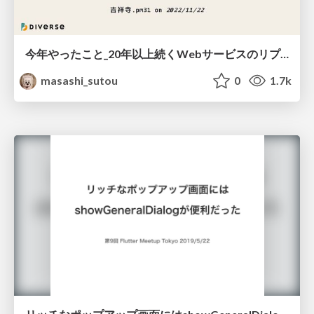
今年やったこと_20年以上続くWebサービスのリプレイス_書いたコード_私がモダンかもと思うPerl
masashi_sutou
0
1.7k