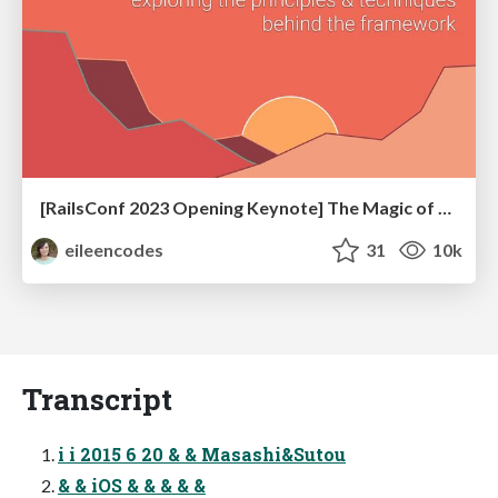
[RailsConf 2023 Opening Keynote] The Magic of Rails
eileencodes
31
10k
Transcript
i i 2015 6 20 & & Masashi&Sutou
& & iOS & & & & &