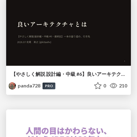
【やさしく解説 設計編・中級 #6】良いアーキテクチャとは ～ 一本の登り道の、行き先 ～
panda728
0
210
PRO