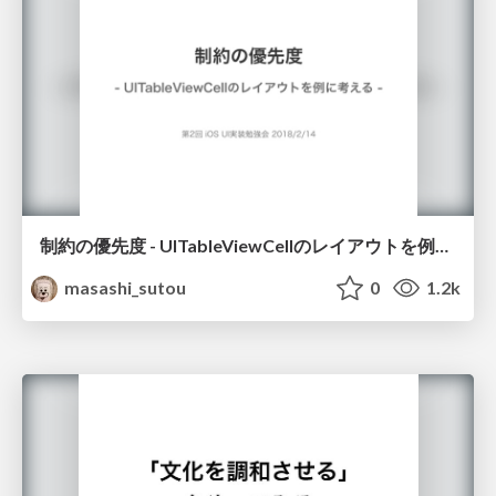
制約の優先度 - UITableViewCellのレイアウトを例に考える
masashi_sutou
0
1.2k