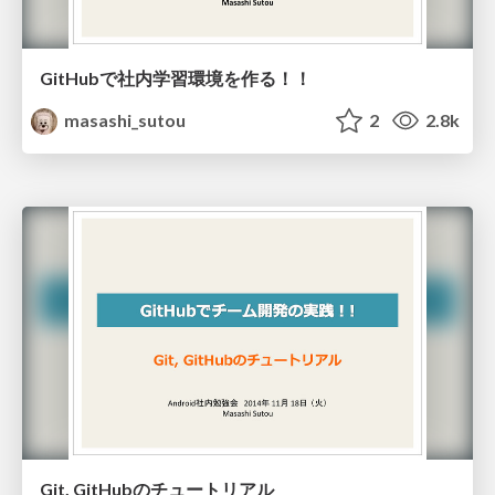
GitHubで社内学習環境を作る！！
masashi_sutou
2
2.8k
Git, GitHubのチュートリアル