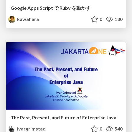
Google Apps Script で Ruby を動かす
kawahara
0
130
The Past, Present, and Future of Enterprise Java
ivargrimstad
0
540