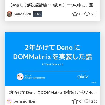
【やさしく解説 設計編・中級 #1】一つの車に、運転手は一人 ～ある倉庫システムの事例から～
panda728
0
200
PRO
2年かけて Deno に DOMMatrix を実装した話 / How I implemented DOMMatrix in Deno over two years
petamoriken
0
200