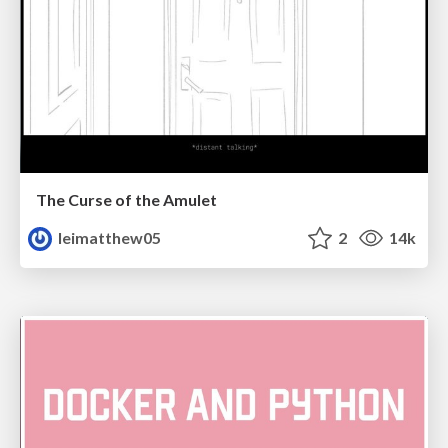
The Curse of the Amulet
leimatthew05
2
14k