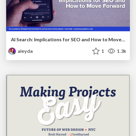
AI Search: Implications for SEO and How to Move Forward - #ShenzhenSEOConference
aleyda
1
1.3k