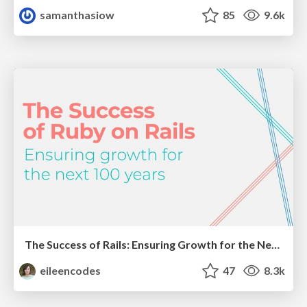
samanthasiow
85
9.6k
The Success of Rails: Ensuring Growth for the Next 100 Years
eileencodes
47
8.3k