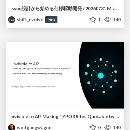
Issue設計から始める仕様駆動開発 / 20260731 Mizuki Hirata
shift_evolve
1
140
PRO
Invisible to AI? Making TYPO3 Sites Quotable by AI Search Systems
wolfgangwagner
0
140