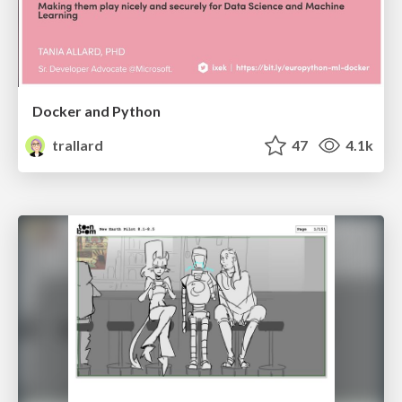
Docker and Python
trallard
47
4.1k