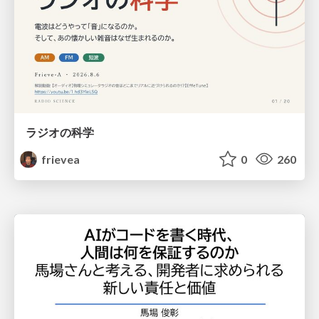
ラジオの科学
frievea
0
260