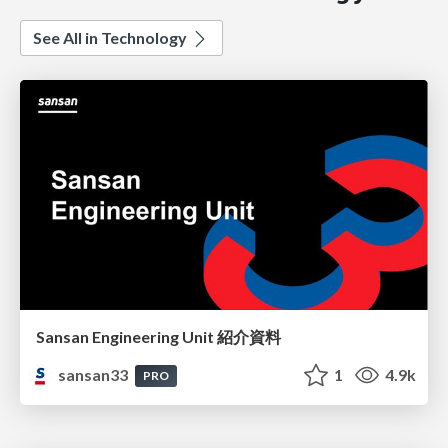
See All in Technology
Sansan Engineering Unit 紹介資料
sansan33
1
4.9k
PRO