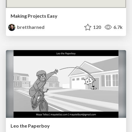
Making Projects Easy
brettharned
120
6.7k
Leo the Paperboy