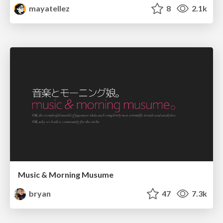
mayatellez
8
2.1k
Music & Morning Musume
bryan
47
7.3k