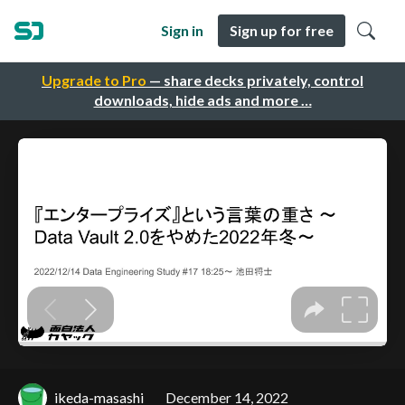
Sign in
Sign up for free
Upgrade to Pro
— share decks privately, control
downloads, hide ads and more …
ikeda-masashi
December 14, 2022