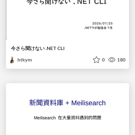
今さら聞けない .NET CLI
htkym
0
180