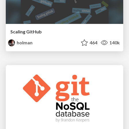
Scaling GitHub
holman
464
140k