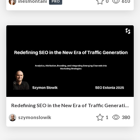
inesmontani
0
610
PRO
Redefining SEO in the New Era of Traffic Generation
szymonslowik
1
380