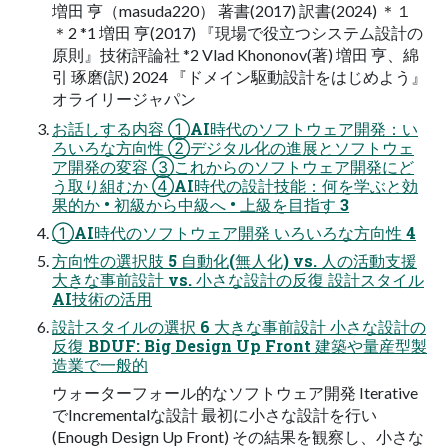
増田 亨（masuda220） 著書(2017) 訳書(2024) ＊１
＊2 *1 増田 亨(2017) 『現場で役立つシステム設計の
原則』技術評論社 *2 Vlad Khononov(著) 増田 亨、綿
引 琢磨(訳) 2024 『ドメイン駆動設計をはじめよう』
オライリージャパン
お話しする内容 ①AI時代のソフトウェア開発：い
ろいろな方向性 ②デジタル化の進展とソフトウェ
ア開発の変容 ③これからのソフトウェア開発にど
う取り組むか ④AI時代の設計技能：何を学ぶと効
果的か • 初級から中級へ • 上級を目指す 3
①AI時代のソフトウェア開発 いろいろな方向性 4
方向性の選択肢 5 自動化(無人化) vs. 人の活動支援
大きな事前設計 vs. 小さな設計の反復 設計スタイル
AI技術の活用
設計スタイルの選択 6 大きな事前設計 小さな設計の
反復 BDUF: Big Design Up Front 建築や量産型製
造業で一般的
ウォーターフォール的なソフトウェア開発 Iterative
でIncrementalな設計 最初に小さな設計を行い
(Enough Design Up Front) その結果を観察し、小さな