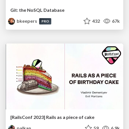
Git: the NoSQL Database
bkeepers
432
67k
PRO
[RailsConf 2023] Rails as a piece of cake
palkan
59
6.9k