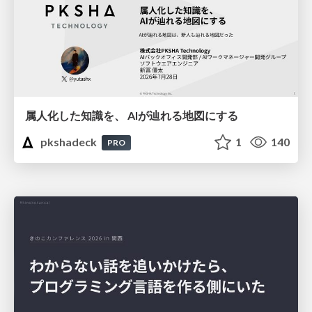
属人化した知識を、 AIが辿れる地図にする
pkshadeck
1
140
PRO