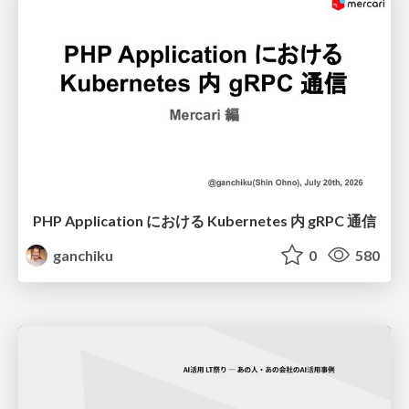
PHP Application における Kubernetes 内 gRPC 通信
ganchiku
0
580