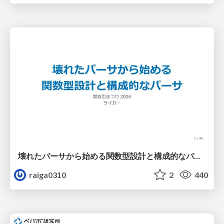
壊れたパーサから始める関数型設計と構成的なパーサ #fp_matsuri
raiga0310
2
440