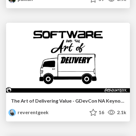
The Art of Delivering Value - GDevCon NA Keynote
reverentgeek
16
2.1k