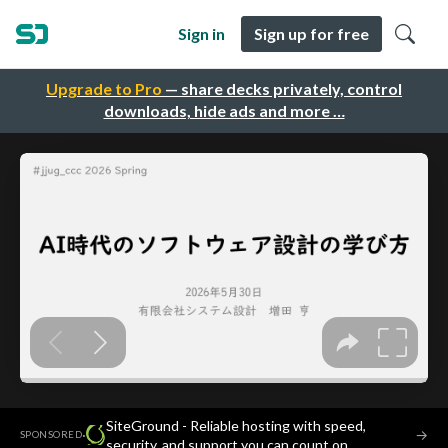
Sign in
Sign up for free
Upgrade to Pro
— share decks privately, control
downloads, hide ads and more …
SiteGround - Reliable hosting with speed,
·
→
SPONSORED
security, and support you can count on.