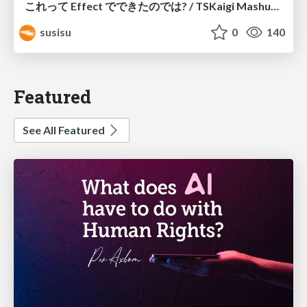
これって Effect でできたのでは? / TSKaigi Mashup Kansai #2
susisu
0
140
Featured
See All Featured