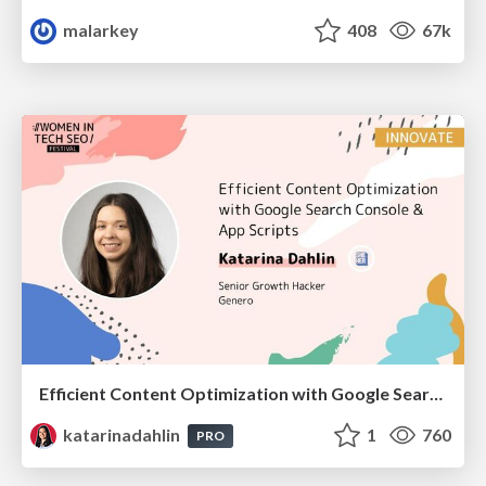
malarkey
408
67k
Efficient Content Optimization with Google Search Console & Apps Script
katarinadahlin
1
760
PRO