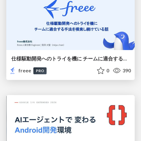
仕様駆動開発へのトライを機に チームに適合する手法を模索し続けている話
freee
0
390
PRO