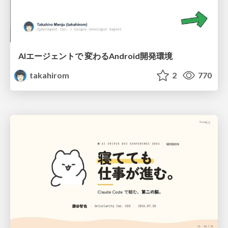
AIエージェントで 変わるAndroid開発環境
takahirom
2
770