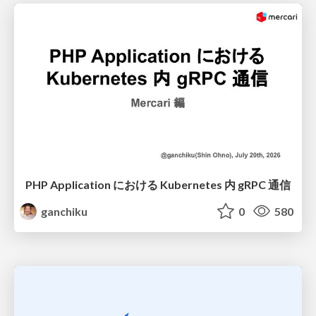
PHP Application における Kubernetes 内 gRPC 通信
ganchiku
0
580