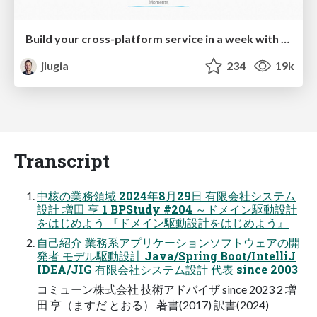
Build your cross-platform service in a week with App Engine
jlugia
234
19k
Transcript
中核の業務領域 2024年8月29日 有限会社システム
設計 増田 亨 1 BPStudy #204 ～ドメイン駆動設計
をはじめよう 『ドメイン駆動設計をはじめよう』
自己紹介 業務系アプリケーションソフトウェアの開
発者 モデル駆動設計 Java/Spring Boot/IntelliJ
IDEA/JIG 有限会社システム設計 代表 since 2003
コミューン株式会社 技術アドバイザ since 2023 2 増
田 亨（ますだ とおる） 著書(2017) 訳書(2024)