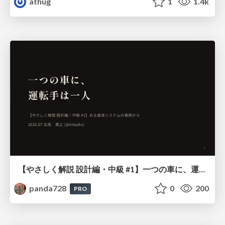
athug
1
1.4k
【やさしく解説 設計編・中級 #1】一つの車に、運転手は一人 ～ある倉庫システムの事例から～
panda728
0
200
PRO