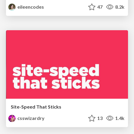
eileencodes
47
8.2k
Site-Speed That Sticks
csswizardry
13
1.4k