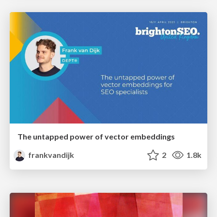
The untapped power of vector embeddings
frankvandijk
2
1.8k