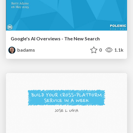
Google's AI Overviews - The New Search
badams
0
1.1k