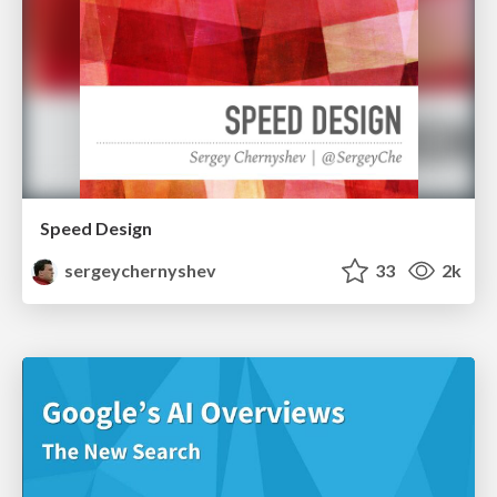
Speed Design
sergeychernyshev
33
2k