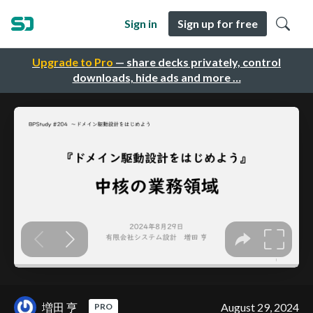
Sign in
Sign up for free
Upgrade to Pro
— share decks privately, control
downloads, hide ads and more …
増田 亨
August 29, 2024
PRO