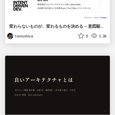
変わらないものが、変わるものを決める — 意図駆動開発 × イベントソーシング × イミュータブル | What Doesn't Change Decides What Can — IDD × Event Sourcing × Immutability
tomohisa
0
1.3k