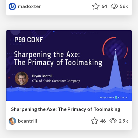
madoxten
64
56k
Sharpening the Axe: The Primacy of Toolmaking
bcantrill
46
2.9k