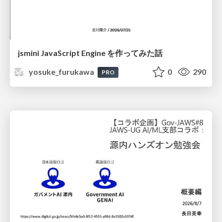
jsmini JavaScript Engine を作ってみた話
yosuke_furukawa
0
290
PRO