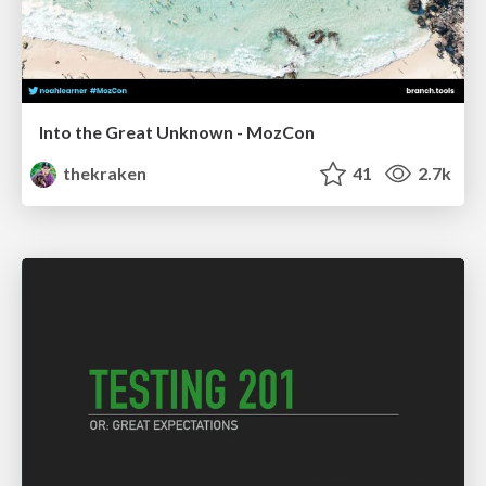
Into the Great Unknown - MozCon
thekraken
41
2.7k