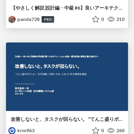
【やさしく解説 設計編・中級 #6】良いアーキテクチャとは ～ 一本の登り道の、行き先 ～
panda728
0
210
PRO
改善しないと、タスクが回らない。 “てんこ盛りポジション” を引き継いだ情シスの、入社3ヶ月の業務改善録
krm963
0
260