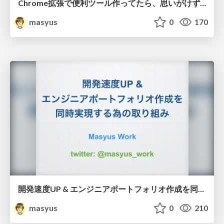
Chrome拡張で便利ツール作ってたら、思いがけず社内ツールを作ることになった話
masyus
0
170
開発速度UP & エンジニアポートフォリオ作成を同時実現する為の取り組み
masyus
0
210