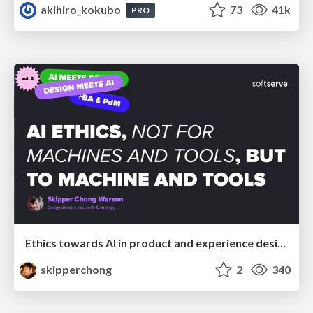
akihiro_kokubo
73
41k
PRO
Ethics towards AI in product and experience design
skipperchong
2
340