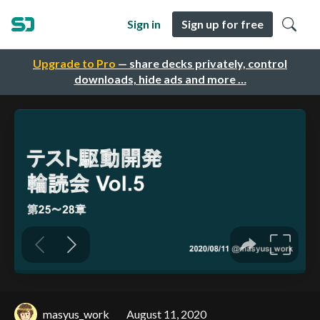
Sign in
Sign up for free
Upgrade to Pro
— share decks privately, control
downloads, hide ads and more …
masyus_work
August 11, 2020