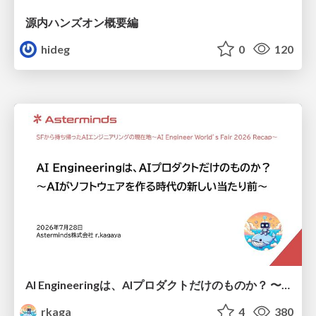
源内ハンズオン概要編
hideg
0
120
AI Engineeringは、AIプロダクトだけのものか？ 〜AIがソフトウェアを作る時代の新しい当たり前〜 / No AI in your product. AI Engineering in your development.
rkaga
4
380