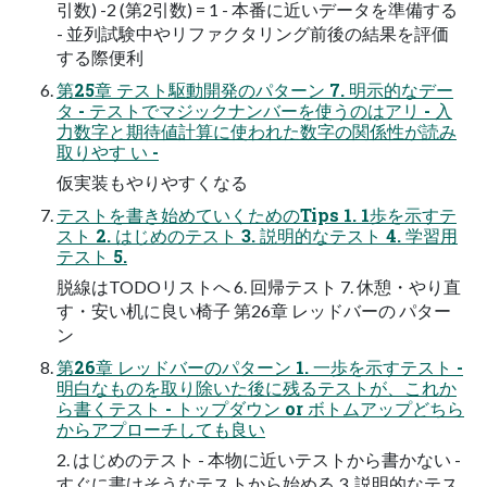
引数) -2 (第2引数) = 1 - 本番に近いデータを準備する
- 並列試験中やリファクタリング前後の結果を評価
する際便利
第25章 テスト駆動開発のパターン 7. 明示的なデー
タ - テストでマジックナンバーを使うのはアリ - 入
力数字と期待値計算に使われた数字の関係性が読み
取りやす い -
仮実装もやりやすくなる
テストを書き始めていくためのTips 1. 1歩を示すテ
スト 2. はじめのテスト 3. 説明的なテスト 4. 学習用
テスト 5.
脱線はTODOリストへ 6. 回帰テスト 7. 休憩・やり直
す・安い机に良い椅子 第26章 レッドバーの パター
ン
第26章 レッドバーのパターン 1. 一歩を示すテスト -
明白なものを取り除いた後に残るテストが、これか
ら書くテスト - トップダウン or ボトムアップどちら
からアプローチしても良い
2. はじめのテスト - 本物に近いテストから書かない -
すぐに書けそうなテストから始める 3. 説明的なテス