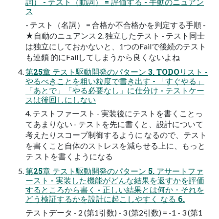
詞） - テスト（動詞） = 評価する - 手動のニュアン
ス
- テスト（名詞） = 合格か不合格かを判定する手順 -
★自動のニュアンス 2. 独立したテスト - テスト同士
は独立にしておかないと、1つのFailで後続のテスト
も連鎖 的にFailしてしまうから良くないよね
第25章 テスト駆動開発のパターン 3. TODOリスト -
やるべきことを粗い粒度で書き出す - 「すぐやる」
「あとで」「やる必要なし」に仕分け - テストケー
スは後回しにしない
4. テストファースト - 実装後にテストを書くことっ
てあまりない - テストを先に書くと、設計について
考えたりスコープ制御するように なるので、テスト
を書くこと自体のストレスを減らせる上に、もっと
テ ストを書くようになる
第25章 テスト駆動開発のパターン 5. アサートファ
ースト - 実装した機能がどんな結果を返すかを評価
するところから書く - 正しい結果とは何か・それを
どう検証するかを設計に起こしやすく なる 6.
テストデータ - 2 (第1引数) - 3 (第2引数) = -1 - 3 (第1