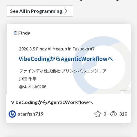
See All in Programming
VibeCodingからAgenticWorkflowへ
starfish719
0
310