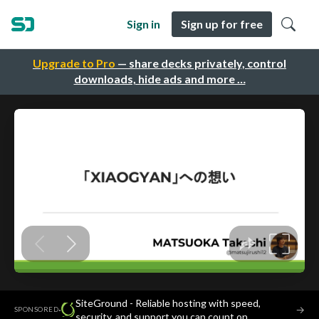
Sign in
Sign up for free
Upgrade to Pro
— share decks privately, control
downloads, hide ads and more …
SiteGround - Reliable hosting with speed,
·
→
SPONSORED
security, and support you can count on.