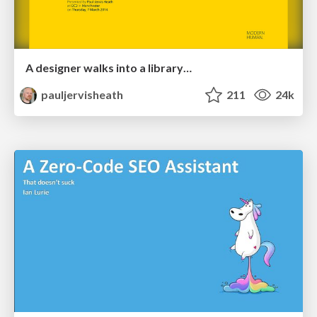
A designer walks into a library…
pauljervisheath
211
24k