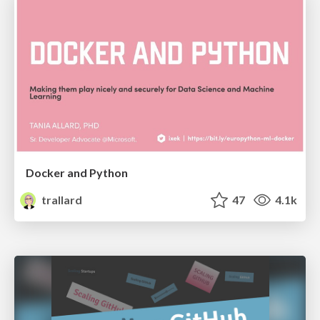
Docker and Python
trallard
47
4.1k