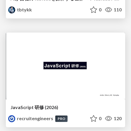
tbtykk
0
110
JavaScript 研修 (2026)
recruitengineers
0
120
PRO