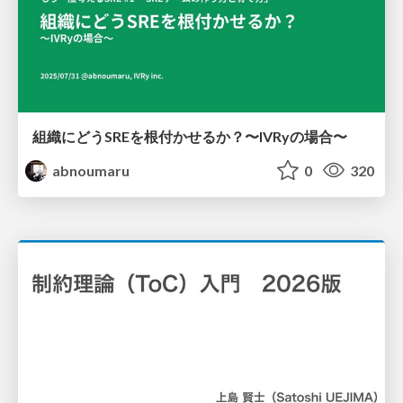
組織にどうSREを根付かせるか？〜IVRyの場合〜
abnoumaru
0
320