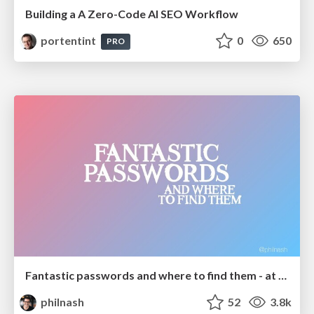
Building a A Zero-Code AI SEO Workflow
portentint
0
650
PRO
Fantastic passwords and where to find them - at NoRuKo
philnash
52
3.8k