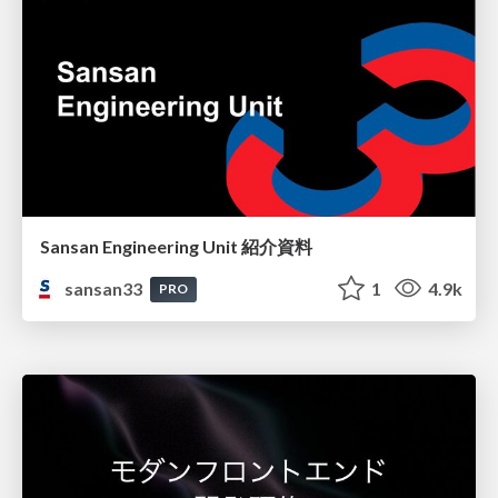
Sansan Engineering Unit 紹介資料
sansan33
1
4.9k
PRO