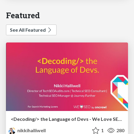
Featured
See All Featured
<Decoding/> the Language of Devs - We Love SEO 2024
nikkihalliwell
1
280