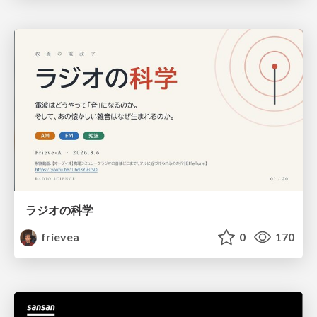
ラジオの科学
frievea
0
170