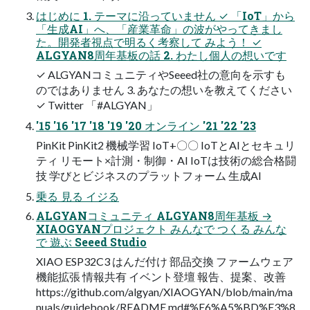
はじめに 1. テーマに沿っていません ✓ 「IoT」から
「生成AI」へ、「産業革命」の波がやってきまし
た。開発者視点で明るく考察して みよう！ ✓
ALGYAN8周年基板の話 2. わたし個人の想いです
✓ ALGYANコミュニティやSeeed社の意向を示すも
のではありません 3. あなたの想いを教えてください
✓ Twitter 「#ALGYAN」
'15 '16 '17 '18 '19 '20 オンライン '21 '22 '23
PinKit PinKit2 機械学習 IoT+〇〇 IoTとAIとセキュリ
ティ リモート×計測・制御・AI IoTは技術の総合格闘
技 学びとビジネスのプラットフォーム 生成AI
乗る 見る イジる
ALGYANコミュニティ ALGYAN8周年基板 →
XIAOGYANプロジェクト みんなで つくる みんな
で 遊ぶ Seeed Studio
XIAO ESP32C3 はんだ付け 部品交換 ファームウェア
機能拡張 情報共有 イベント登壇 報告、提案、改善
https://github.com/algyan/XIAOGYAN/blob/main/ma
nuals/guidebook/README.md#%E6%A5%BD%E3%8