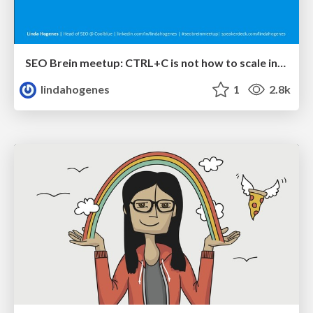
SEO Brein meetup: CTRL+C is not how to scale international SEO
lindahogenes
1
2.8k