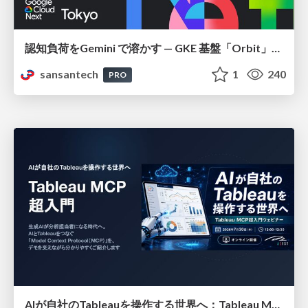
認知負荷をGemini で溶かす — GKE 基盤「Orbit」における AI エージェントの実践
sansantech
1
240
PRO
AIが自社のTableauを操作する世界へ：Tableau MCP超入門