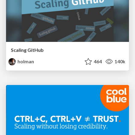
Scaling GitHub
holman
464
140k