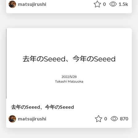
matsujirushi
0
1.5k
去年のSeeed、今年のSeeed
matsujirushi
0
870