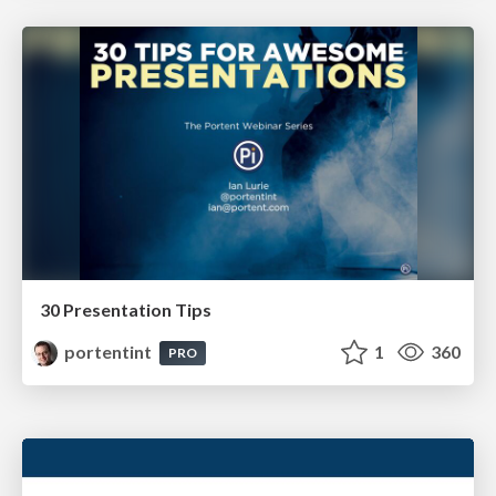
30 Presentation Tips
portentint
1
360
PRO