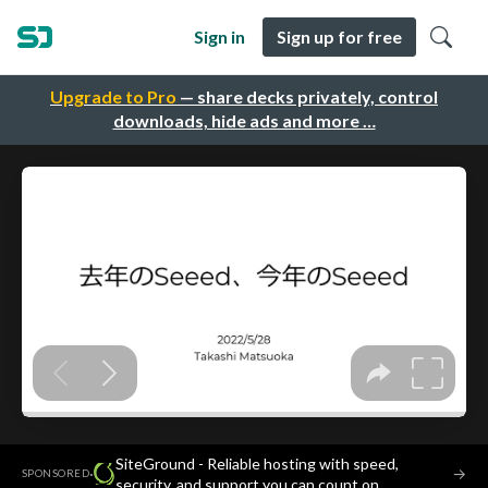
Sign in
Sign up for free
Upgrade to Pro
— share decks privately, control
downloads, hide ads and more …
SiteGround - Reliable hosting with speed,
·
→
SPONSORED
security, and support you can count on.