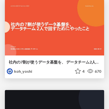
社内の7割が使うデータ基盤を、 データチーム2人で回すためにやったこと
koh_yoshi
4
670