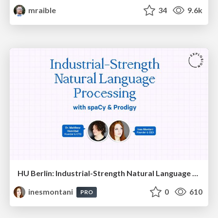
mraible
34
9.6k
HU Berlin: Industrial-Strength Natural Language Processing with spaCy and Prodigy
inesmontani
0
610
PRO