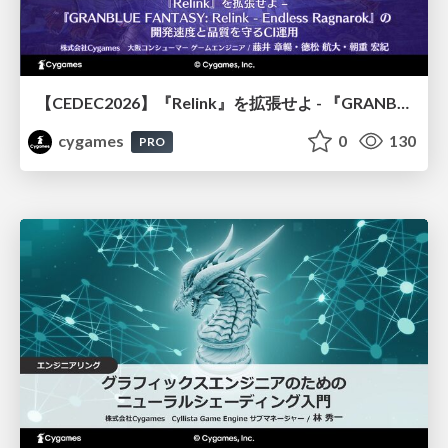
【CEDEC2026】『Relink』を拡張せよ - 『GRANBLUE FANTASY: Relink - Endless Ragnarok』の開発速度と品質を守るCI運用
cygames
0
130
PRO