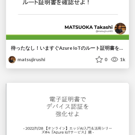
待ったなし！いますぐAzure IoTのルート証明書を確認せよ！
matsujirushi
0
1k