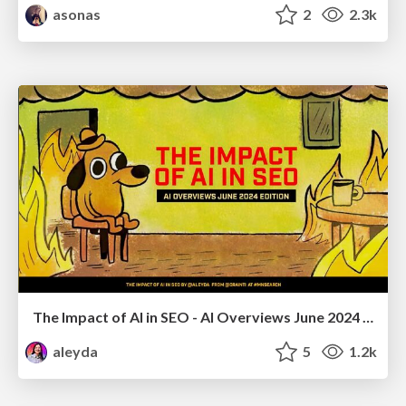
asonas
2
2.3k
The Impact of AI in SEO - AI Overviews June 2024 Edition
aleyda
5
1.2k