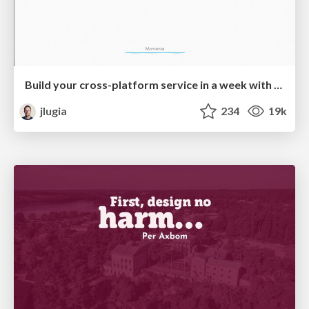
Build your cross-platform service in a week with App Engine
jlugia
234
19k