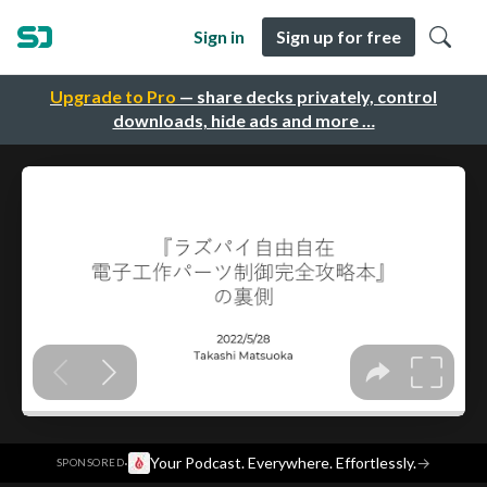
Sign in
Sign up for free
Upgrade to Pro
— share decks privately, control
downloads, hide ads and more …
·
Your Podcast. Everywhere. Effortlessly.
→
SPONSORED