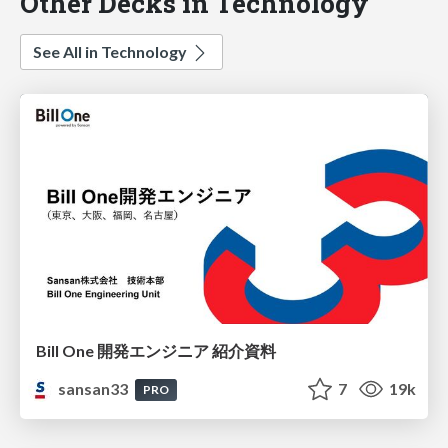
Other Decks in Technology
See All in Technology
Bill One 開発エンジニア 紹介資料
sansan33
7
19k
PRO