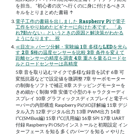
を担当。 “初心者の次”へ行くのに身に付けるべきス
キルをとりまとめた書籍 ↑
電子工作の書籍を出しました Raspberry Piで電子
工作をやり始めたビギナーに向けた本です。 「あ
れ?動かない」というときの原因と解決策がわかる
ようになります。 祝
≪目次≫ パーツ分解・実験編 1章 多様なLEDを光ら
す 2章 5種の温度センサーを比較 3章 条件を変えて
距離センサーの精度を調査 4章 重さを量るロードセ
ルとロードセンサーは高精度
5章 音を取り込むマイクで多様な録音を試す 6章 可
変抵抗器などで設定値を微調整 7章 サーボモーター
の制御をソフトで補正 8章 ステッピングモーターを
きめ細かく制御 9章 安価で小型のキャラクターディ
スプレイ 10章 グラフィックスディスプレイと電子ペ
ーパーの内部構造 Raspberry PiのIO詳解編 11章 デジ
タル入力 12章 デジタル出力 13章 PWM出力 14章
I²C(SMBus編) 15章 I²C(汎用編) 16章 SPI 17章 UART
付録 Raspberry Pi OSのインストールと初期設定 イン
ターフェース を知る 多くのパーツ を知る ✓ やりた