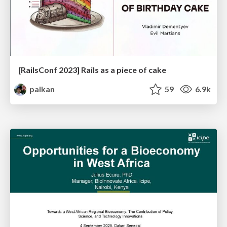
[RailsConf 2023] Rails as a piece of cake
palkan
59
6.9k