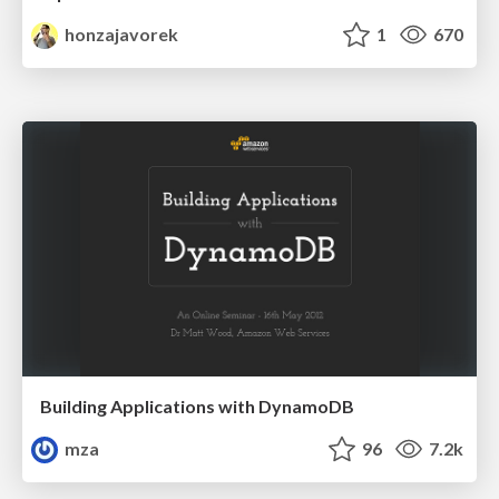
honzajavorek
1
670
Building Applications with DynamoDB
mza
96
7.2k