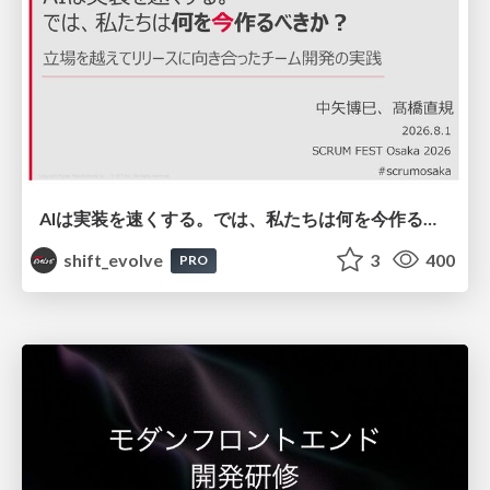
AIは実装を速くする。では、私たちは何を今作るべきか？－立場を越えてリリースに向き合ったチーム開発の実践 / 20260801 Hiromi Nakaya and Naoki Takahashi
shift_evolve
3
400
PRO