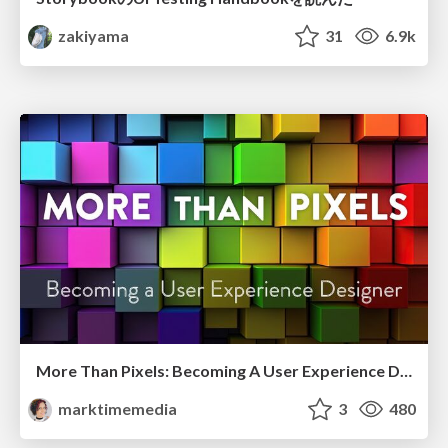
zakiyama
31
6.9k
More Than Pixels: Becoming A User Experience Designer
marktimemedia
3
480