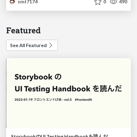
smt7174
0
490
Featured
See All Featured
StorybookのUI Testing Handbookを読んだ