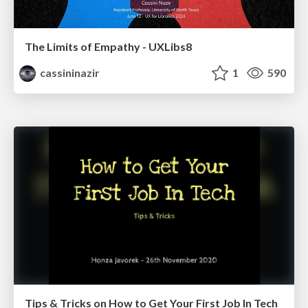
The Limits of Empathy - UXLibs8
cassininazir
1
590
Tips & Tricks on How to Get Your First Job In Tech