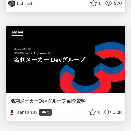
hshrzd
0
570
名刺メーカーDevグループ 紹介資料
sansan33
0
1.2k
PRO