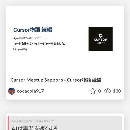
Cursor Meetup Sapporo - Cursor物語 続編
cocacola917
0
130