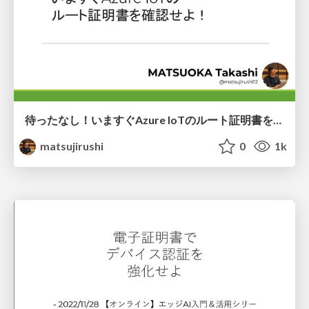
待ったなし！いますぐAzure IoTのルート証明書を確認せよ！
matsujirushi
0
1k