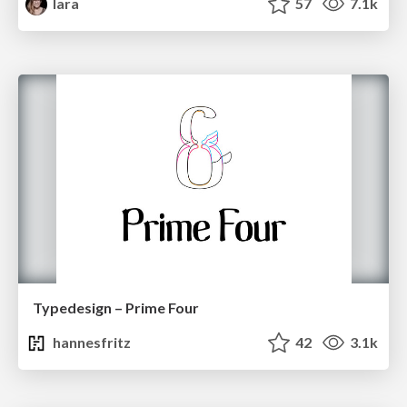
lara
57
7.1k
Typedesign – Prime Four
hannesfritz
42
3.1k