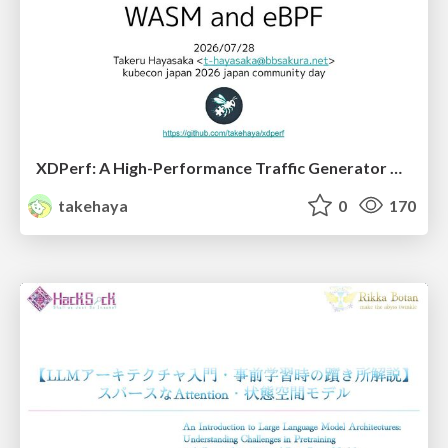
XDPerf: A High-Performance Traffic Generator Built with WASM and eBPF
takehaya
0
170