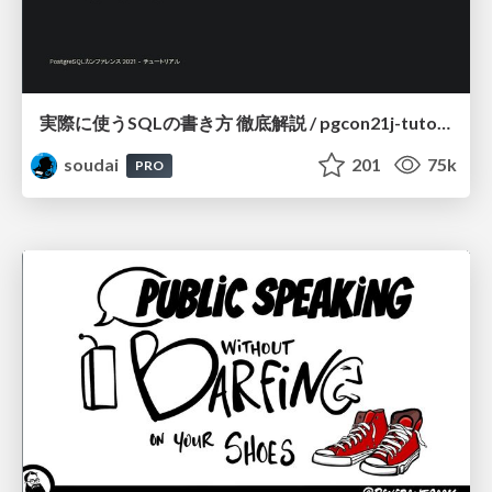
実際に使うSQLの書き方 徹底解説 / pgcon21j-tutorial
soudai
201
75k
PRO