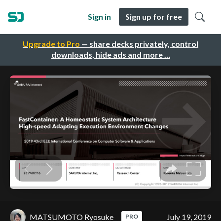
Sign in
Sign up for free
Upgrade to Pro
— share decks privately, control
downloads, hide ads and more …
MATSUMOTO Ryosuke
July 19, 2019
PRO