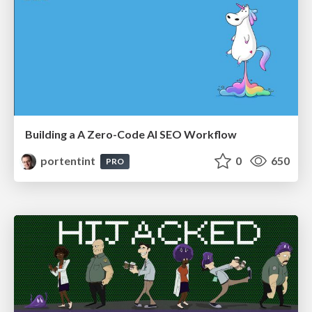
Building a A Zero-Code AI SEO Workflow
portentint
0
650
PRO