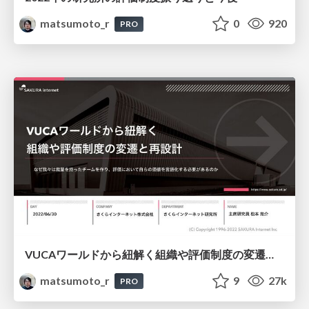
matsumoto_r
0
920
PRO
VUCAワールドから紐解く組織や評価制度の変遷と再設計
matsumoto_r
9
27k
PRO