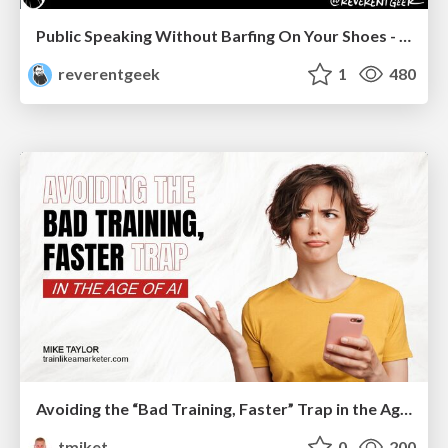
Public Speaking Without Barfing On Your Shoes - THAT 2023
reverentgeek
1
480
Avoiding the “Bad Training, Faster” Trap in the Age of AI
tmiket
0
200