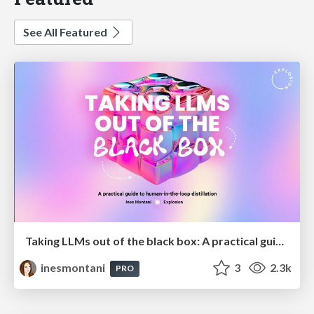
See All Featured
Taking LLMs out of the black box: A practical guide to human-in-the-loop distillation
inesmontani
3
2.3k
PRO