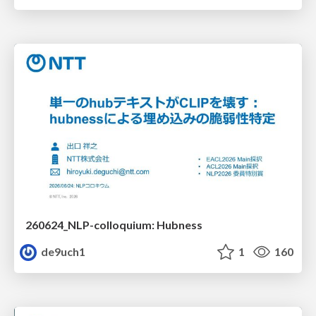
260624_NLP-colloquium: Hubness
de9uch1
1
160