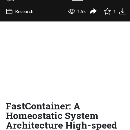
Research
1.5k
1
FastContainer: A
Homeostatic System
Architecture High-speed