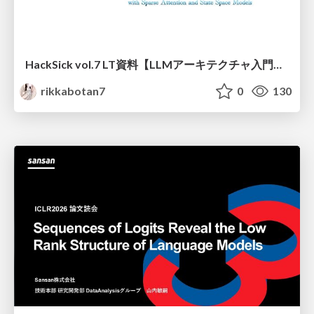
HackSick vol.7 LT資料【LLMアーキテクチャ入門・事前学習時の躓き所解説】 スパースなAttention・状態空間モデル
rikkabotan7
0
130