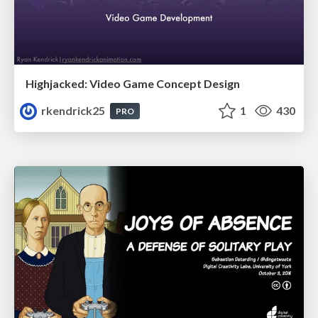
Highjacked: Video Game Concept Design
rkendrick25
1
430
PRO