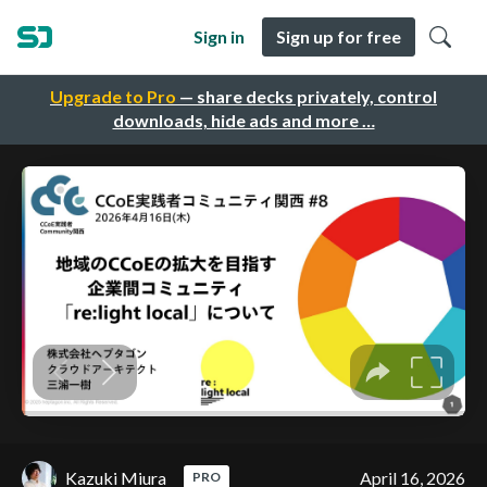
Sign in
Sign up for free
Upgrade to Pro
— share decks privately, control
downloads, hide ads and more …
Kazuki Miura
April 16, 2026
PRO