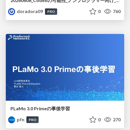
20260608_Codexの可能性_ノンプログラマー向け_大城追記
doradora09
0
760
PRO
PLaMo 3.0 Primeの事後学習
pfn
0
270
PRO