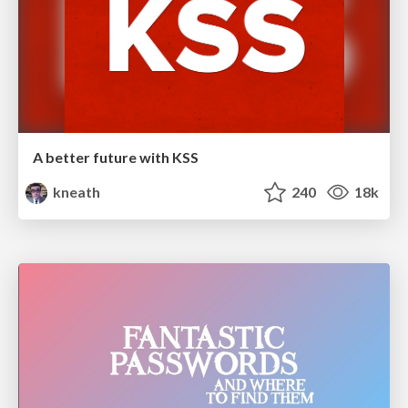
A better future with KSS
kneath
240
18k