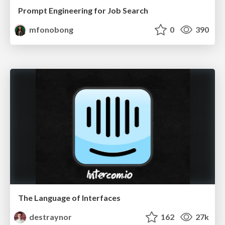
Prompt Engineering for Job Search
mfonobong
0
390
The Language of Interfaces
destraynor
162
27k