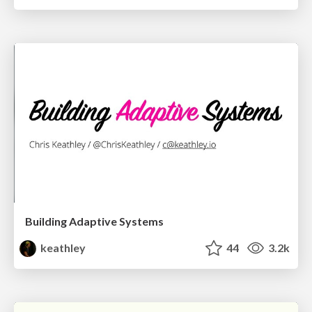
Building Adaptive Systems
keathley
44
3.2k