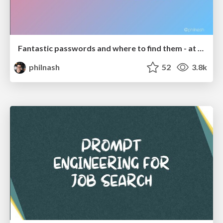
Fantastic passwords and where to find them - at NoRuKo
philnash
52
3.8k