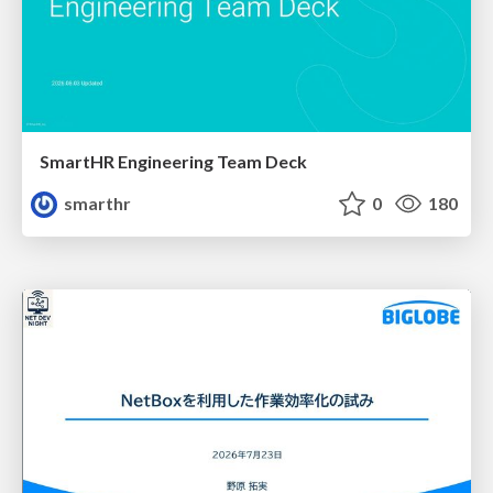
SmartHR Engineering Team Deck
smarthr
0
180