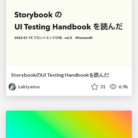
StorybookのUI Testing Handbookを読んだ
zakiyama
31
6.9k