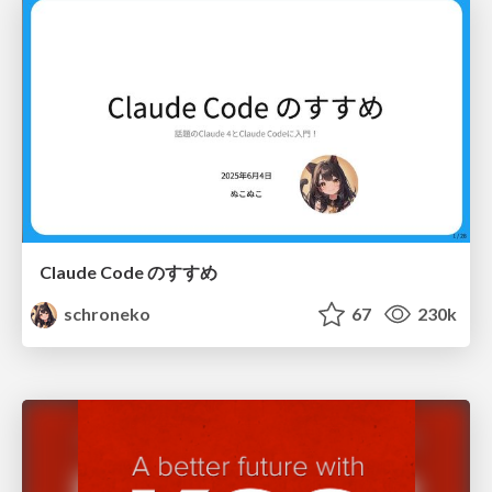
Claude Code のすすめ
schroneko
67
230k