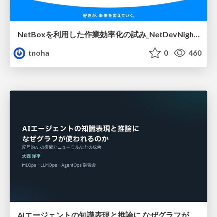
NetBoxを利用した作業効率化の試み_NetDevNight4
tnoha
0
460
AIエージェントの知識表現と推論に なぜグラフが使われるのか - 記号的AIの復権とニューラルAIとの統合