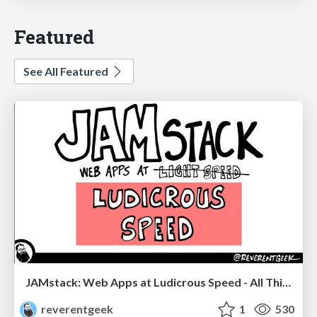
Featured
See All Featured
JAMstack: Web Apps at Ludicrous Speed - All Things Open 2022
reverentgeek
1
530