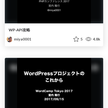
WP-API攻略
miya0001
5
4.8k