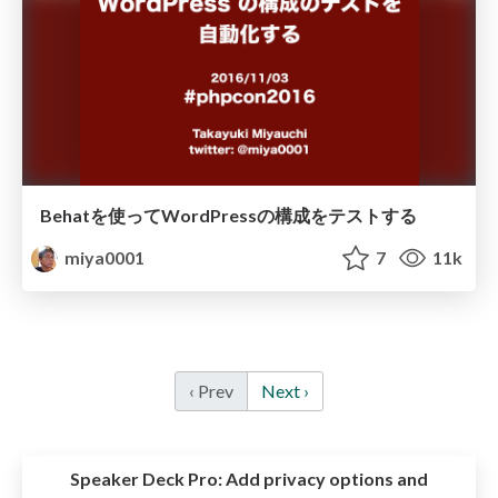
Behatを使ってWordPressの構成をテストする
miya0001
7
11k
‹ Prev
Next ›
Speaker Deck Pro:
Add privacy options and