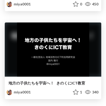
miya0001
0
450
地方の子供たちを宇宙へ！ きのくにICT教育
miya0001
1
340