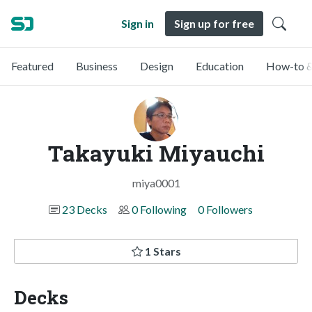
Sign in
Sign up for free
Featured
Business
Design
Education
How-to &
Takayuki Miyauchi
miya0001
23 Decks
0 Following
0 Followers
1 Stars
Decks