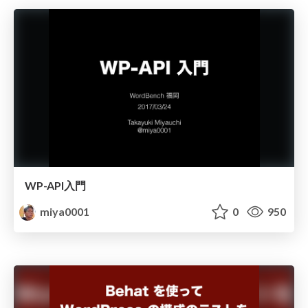
WP-API入門
miya0001
0
950