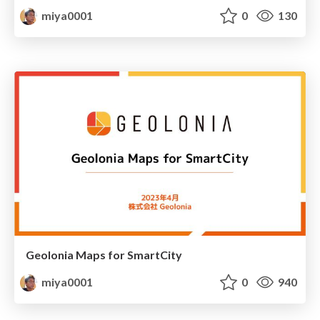
miya0001
0
130
Geolonia Maps for SmartCity
miya0001
0
940