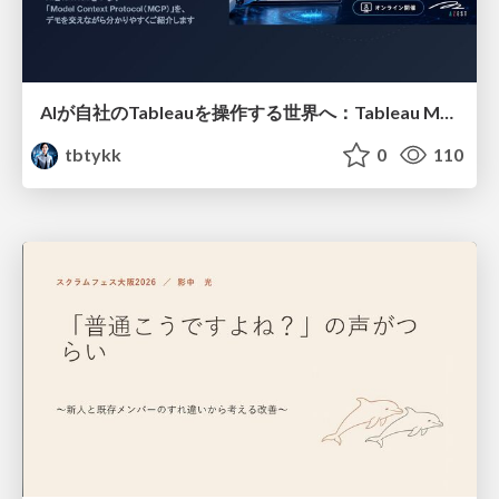
AIが自社のTableauを操作する世界へ：Tableau MCP超入門
tbtykk
0
110