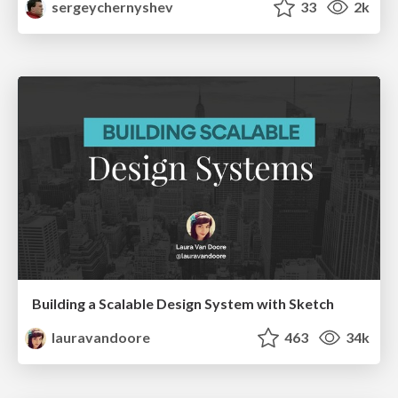
sergeychernyshev
33
2k
Building a Scalable Design System with Sketch
lauravandoore
463
34k