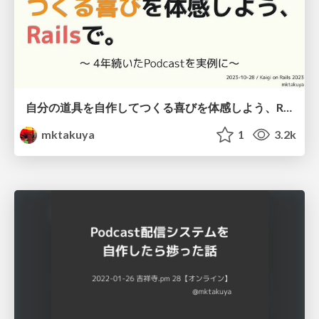
自分の道具を自作してつくる喜びを体感しよう、Railsで。 〜4年続いたPodcastを実例に〜 / Kaigi on Rails 2023
mktakuya
1
3.2k