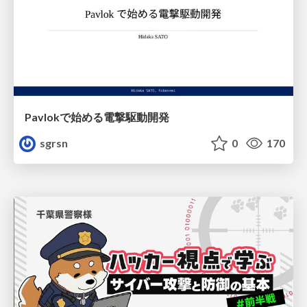
Pavlokで始める電撃駆動開発
sgrsn
0
170