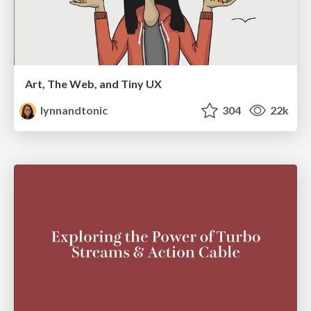
Art, The Web, and Tiny UX
lynnandtonic
304
22k