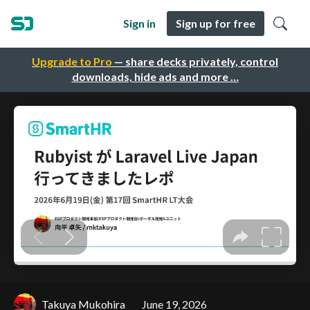
Sign in
Sign up for free
Upgrade to Pro
— share decks privately, control
downloads, hide ads and more …
Takuya Mukohira
June 19, 2026