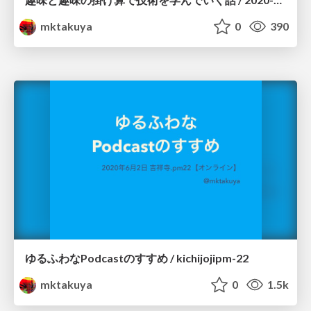
mktakuya
0
390
ゆるふわなPodcastのすすめ / kichijojipm-22
mktakuya
0
1.5k