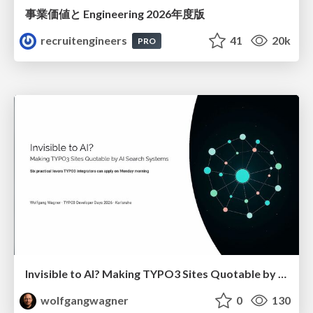
事業価値と Engineering 2026年度版
recruitengineers
41
20k
PRO
Invisible to AI? Making TYPO3 Sites Quotable by AI Search Systems
wolfgangwagner
0
130