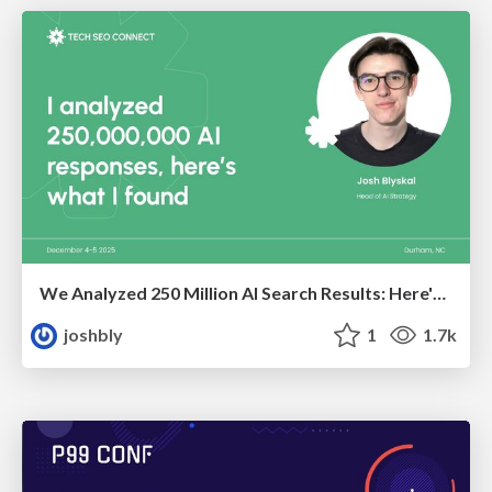
We Analyzed 250 Million AI Search Results: Here's What I Found
joshbly
1
1.7k