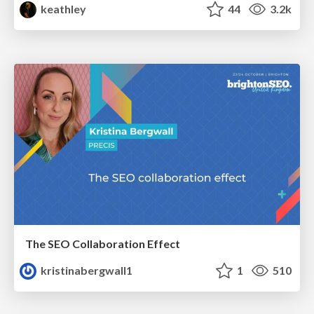
keathley
44
3.2k
The SEO Collaboration Effect
kristinabergwall1
1
510