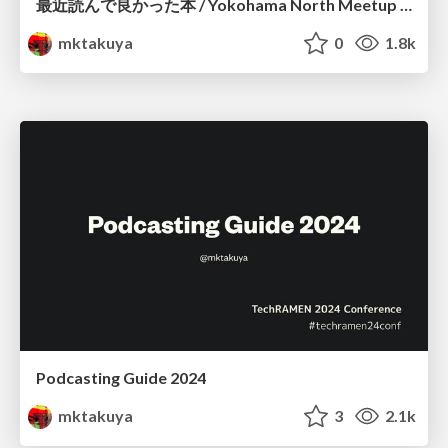
最近読んで良かった本 / Yokohama North Meetup #10
mktakuya
0
1.8k
Podcasting Guide 2024
mktakuya
3
2.1k