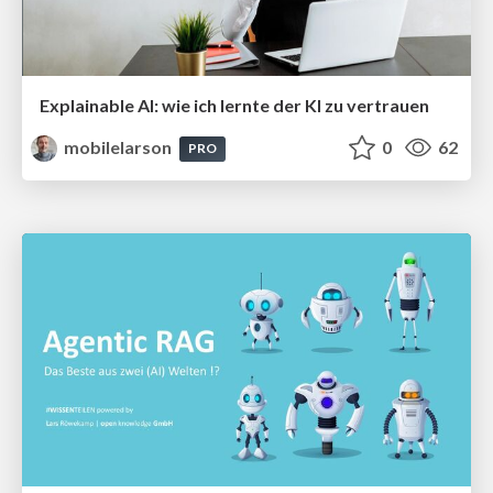
Explainable AI: wie ich lernte der KI zu vertrauen
mobilelarson
0
62
PRO