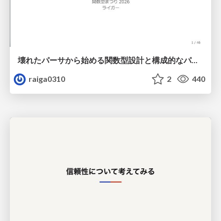
壊れたパーサから始める関数型設計と構成的なパーサ #fp_matsuri
raiga0310
2
440