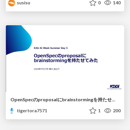
susisu
0
140
OpenSpecのproposalにbrainstormingを持たせてみた
tigertora7571
1
200