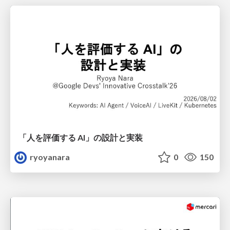
「人を評価する AI」の 設計と実装
ryoyanara
0
150