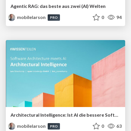
Agentic RAG: das beste aus zwei (AI) Welten
mobilelarson
0
94
PRO
Architectural Intelligence: Ist AI die bessere Softwarearchitekt:in
mobilelarson
0
63
PRO