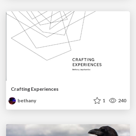
Crafting Experiences
bethany
1
240