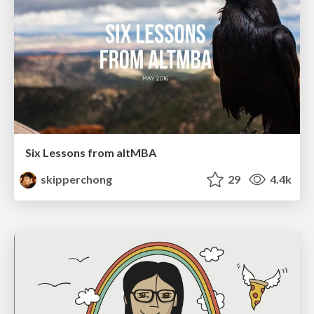
Six Lessons from altMBA
skipperchong
29
4.4k