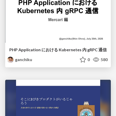
PHP Application における Kubernetes 内 gRPC 通信
ganchiku
0
580