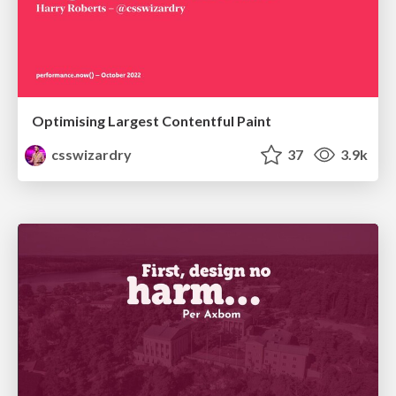
Optimising Largest Contentful Paint
csswizardry
37
3.9k