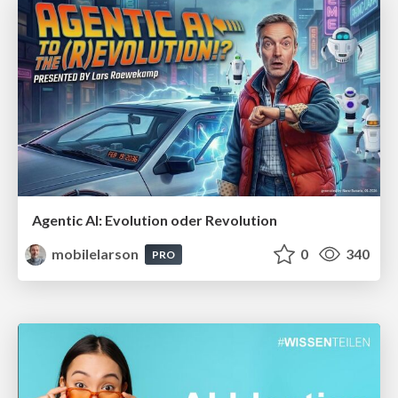
Agentic AI: Evolution oder Revolution
mobilelarson
0
340
PRO