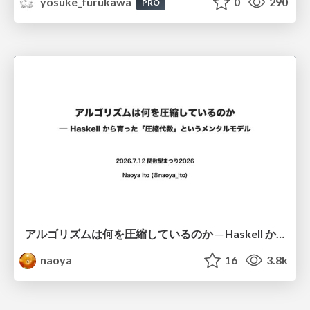
yosuke_furukawa
0
290
PRO
アルゴリズムは何を圧縮しているのか ─ Haskell から育った「圧縮代数」というメンタルモデル
naoya
16
3.8k