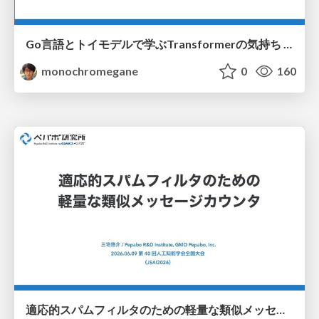
Go言語とトイモデルで学ぶTransformerの気持ち / fukuokago23-transformer
monochromegane
0
160
適応的スパムフィルタのための軽量な類似メッセージカウンタ / jsai2026-adaptive-spam-filter