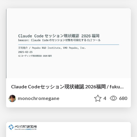
Claude Codeセッション現状確認 2026福岡 / fukuoka-aicoding-00-beacon
monochromegane
4
680