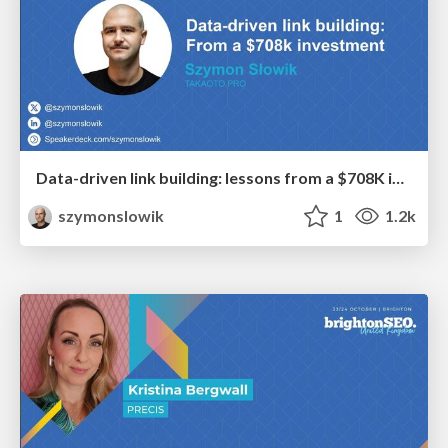
Data-driven link building: lessons from a $708K investment (BrightonSEO talk)
szymonslowik
1
1.2k