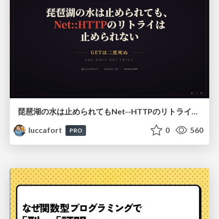
琵琶湖の水は止められてもNet--HTTPのリトライは止められない / You might be able to stop the water flow of Lake Biwa but you can't stop Net::HTTP retries
luccafort
0
560
PRO