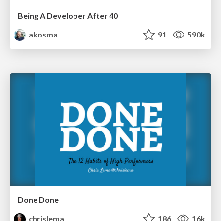
Being A Developer After 40
akosma
91
590k
Done Done
chrislema
186
16k