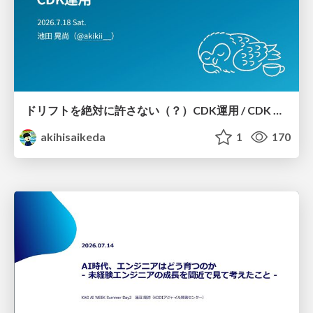
ドリフトを絶対に許さない（？）CDK運用 / CDK Ops with Zero Tolerance for Drifts (?)
akihisaikeda
1
170