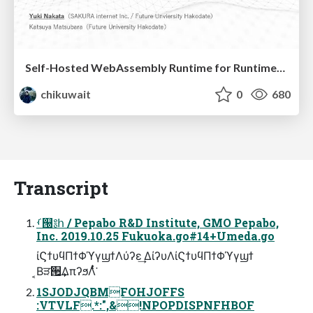
Self-Hosted WebAssembly Runtime for Runtime-Neutral Checkpoint/Restore in Edge–Cloud Continuum
chikuwait
0
680
Transcript
ࡾ୐༔հ / Pepabo R&D Institute, GMO Pepabo,
Inc. 2019.10.25 Fukuoka.go#14+Umeda.go
ίϚϯυϥΠϯΦϓγϣϯΛύʔε͢ ΔίʔυΛίϚϯυϥΠϯΦϓγϣϯ
͔Βੜ੒͢ΔπʔϧΛͭͬͨ͘
1SJODJQBMFOHJOFFS
:VTVLF.*:",&!NPOPDISPNFHBOF