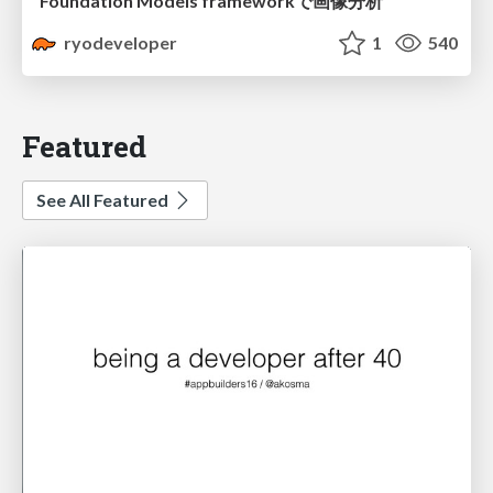
Foundation Models frameworkで画像分析
ryodeveloper
1
540
Featured
See All Featured