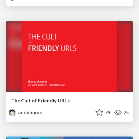
The Cult of Friendly URLs
andyhume
79
7k