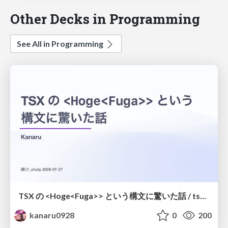
Other Decks in Programming
See All in Programming
TSX の <Hoge<Fuga>> という構文に驚いた話 / tsx-type-argument-syntax
kanaru0928
0
200