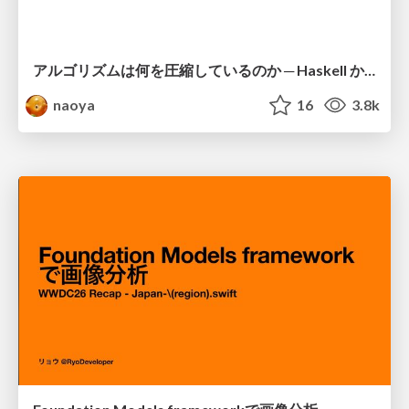
アルゴリズムは何を圧縮しているのか ─ Haskell から育った「圧縮代数」というメンタルモデル
naoya
16
3.8k