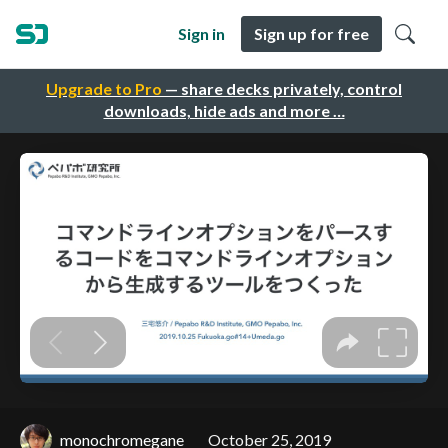
Sign in
Sign up for free
Upgrade to Pro
— share decks privately, control
downloads, hide ads and more …
monochromegane
October 25, 2019