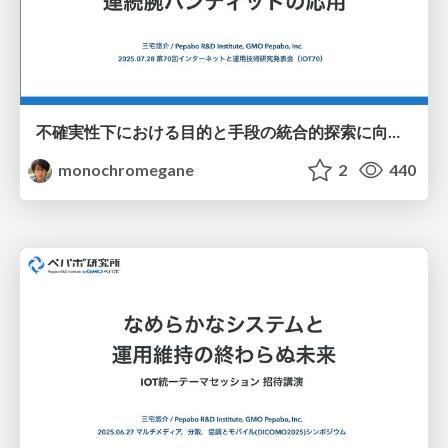
不確実性下における目的と手段の統合的探索に向けた連続腕バンディットの応用 / iot70_gp_rff_mab
monochromegane
2
440