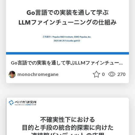
Go言語での実装を通して学ぶLLMファインチューニングの仕組み / fukuokago22-llm-peft
monochromegane
0
270