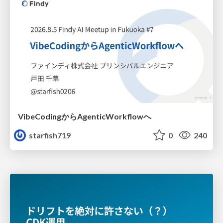
VibeCodingからAgenticWorkflowへ
starfish719
0
240