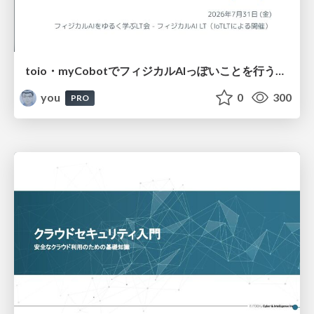
toio・myCobotでフィジカルAIっぽいことを行うための検討（とりあえず調査） / フィジカルAI LT（IoTLTによる開催）
you
0
300
PRO