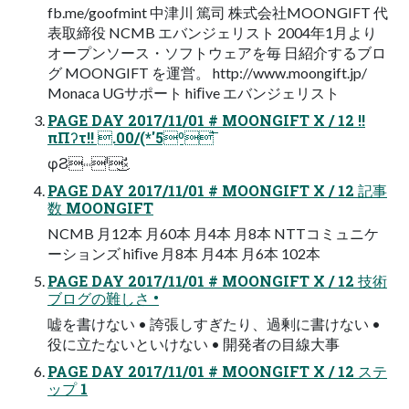
fb.me/goofmint 中津川 篤司 株式会社MOONGIFT 代
表取締役 NCMB エバンジェリスト 2004年1月より
オープンソース・ソフトウェアを毎 日紹介するブロ
グ MOONGIFT を運営。 http://www.moongift.jp/
Monaca UGサポート hiﬁve エバンジェリスト
PAGE DAY 2017/11/01 # MOONGIFT X / 12 !!
πΠʔτ!! .00/(*'5º͘͞
φϨ˓˓˓ˡࣗ͜͜༝
PAGE DAY 2017/11/01 # MOONGIFT X / 12 記事
数 MOONGIFT
NCMB 月12本 月60本 月4本 月8本 NTTコミュニケ
ーションズ hiﬁve 月8本 月4本 月6本 102本
PAGE DAY 2017/11/01 # MOONGIFT X / 12 技術
ブログの難しさ •
嘘を書けない • 誇張しすぎたり、過剰に書けない •
役に立たないといけない • 開発者の目線大事
PAGE DAY 2017/11/01 # MOONGIFT X / 12 ステ
ップ 1