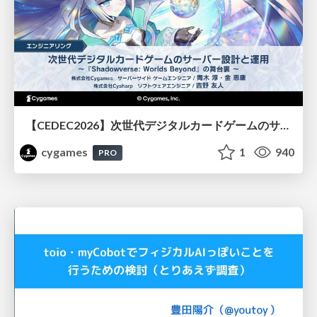
【CEDEC2026】次世代デジタルカードゲームのサーバー設計と運用 〜『Shadowverse: Worlds Beyond』の舞台裏～
cygames
1
940
PRO