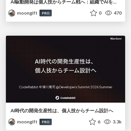
AI駆動開発は個人技からチーム戦へ：組織でAIを使いこなすための実践設計
moongift
0
470
PRO
AI時代の開発生産性は、個人技からチーム設計へ
moongift
6
3.3k
PRO