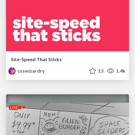
Site-Speed That Sticks
csswizardry
13
1.4k