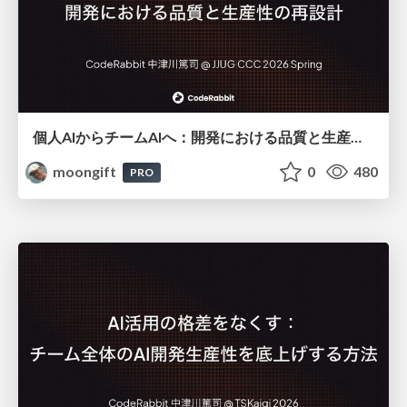
個人AIからチームAIへ：開発における品質と生産性の再設計
moongift
0
480
PRO