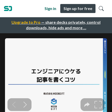
Sign in
Sign up for free
Upgrade to Pro
— share decks privately, control
downloads, hide ads and more …