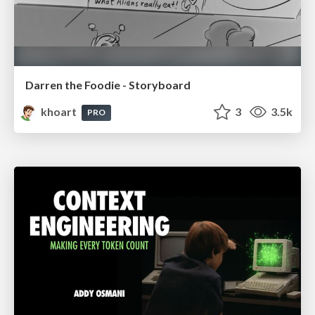
Darren the Foodie - Storyboard
khoart
3
3.5k
PRO