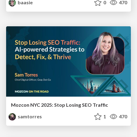
baasie
0
470
Mozcon NYC 2025: Stop Losing SEO Traffic
samtorres
1
470