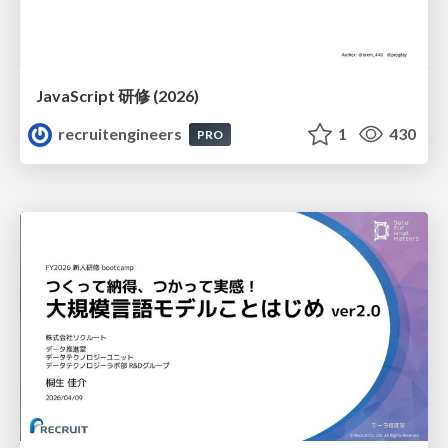
JavaScript 研修 (2026)
recruitengineers
1
430
PRO