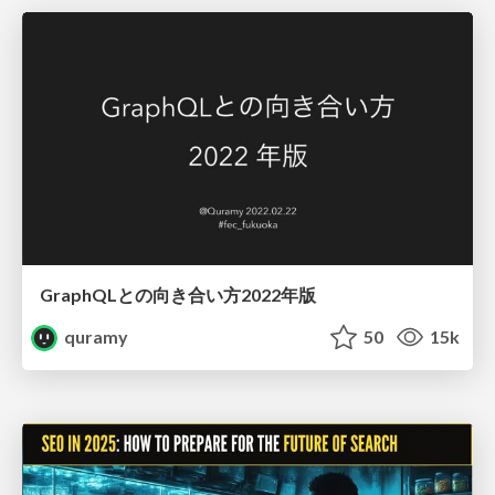
GraphQLとの向き合い方2022年版
quramy
50
15k