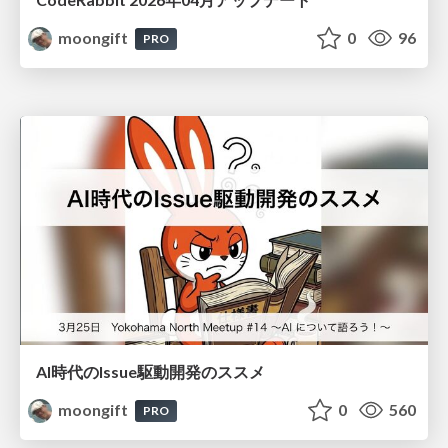
moongift
0
96
PRO
AI時代のIssue駆動開発のススメ
moongift
0
560
PRO