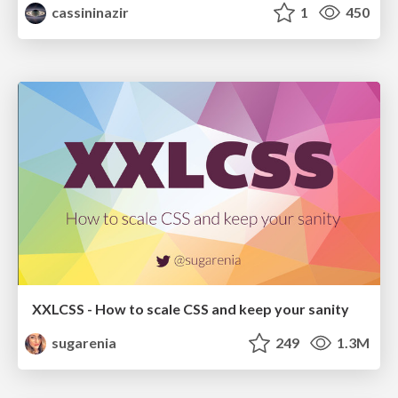
cassininazir
1
450
XXLCSS - How to scale CSS and keep your sanity
sugarenia
249
1.3M