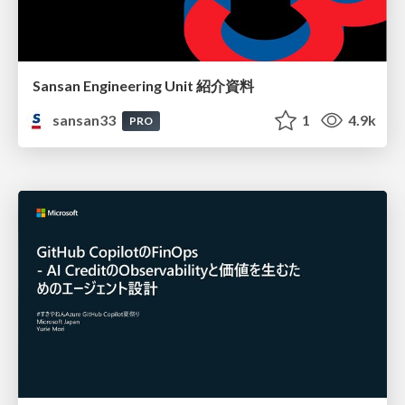
Sansan Engineering Unit 紹介資料
sansan33
1
4.9k
PRO