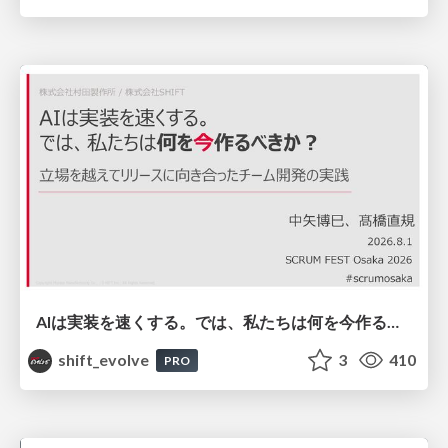
AIは実装を速くする。では、私たちは何を今作るべきか？－立場を越えてリリースに向き合ったチーム開発の実践 / 20260801 Hiromi Nakaya and Naoki Takahashi
shift_evolve
3
410
PRO