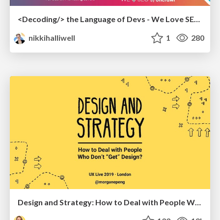
<Decoding/> the Language of Devs - We Love SEO 2024
nikkihalliwell
1
280
Design and Strategy: How to Deal with People Who Don’t "Get" Design