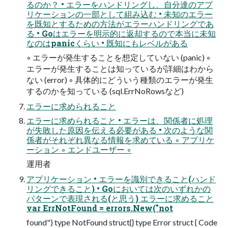
るのか？ • エラーをハンドリングし、自分達のアプ
リケーションの一部として組み込む • 未知のエラー
を既知とするための方法がエラーハンドリングであ
る • Goはエラーを明示的に返却するので本当に未知
なのはpanicくらい • 既知にもレベルがある
◦ エラーが発生することを想定していない (panic) ◦
エラーが発生することは知っているが詳細はわから
ない (error) ◦ 具体的にどういう種類のエラーが発生
するのかを知っている (sql.ErrNoRowsなど)
エラーに求められること
エラーに求められること • エラーは、関係者に処理
が失敗した原因を伝える必要がある • 次のような関
係者がそれぞれ異なる情報を求めている ◦ アプリケ
ーション ◦ エンドユーザー ◦
運用者
アプリケーション • エラーを識別できること(ハンド
リングできること) • Goにおいては次のいずれかの
パターンで表現される(と思う) エラーに求めること
var ErrNotFound = errors.New("not
found") type NotFound struct{} type Error struct { Code