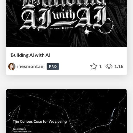
Building AI with AI
inesmontani
1
1.1k
PRO