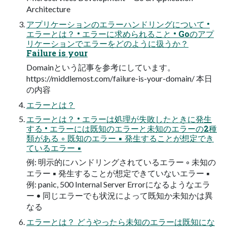
Architecture
アプリケーションのエラーハンドリングについて •
エラーとは？ • エラーに求められること • Goのアプ
リケーションでエラーをどのように扱うか？
Failure is your
Domainという記事を参考にしています。
https://middlemost.com/failure-is-your-domain/ 本日
の内容
エラーとは？
エラーとは？ • エラーは処理が失敗したときに発生
する • エラーには既知のエラーと未知のエラーの2種
類がある ◦ 既知のエラー ▪ 発生することが想定でき
ているエラー ▪
例: 明示的にハンドリングされているエラー ◦ 未知の
エラー ▪ 発生することが想定できていないエラー ▪
例: panic, 500 Internal Server Errorになるようなエラ
ー • 同じエラーでも状況によって既知か未知かは異
なる
エラーとは？ どうやったら未知のエラーは既知にな