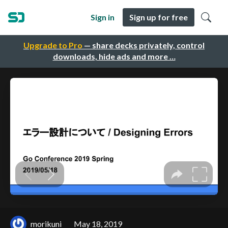
Sign in
Sign up for free
Upgrade to Pro
— share decks privately, control
downloads, hide ads and more …
morikuni
May 18, 2019