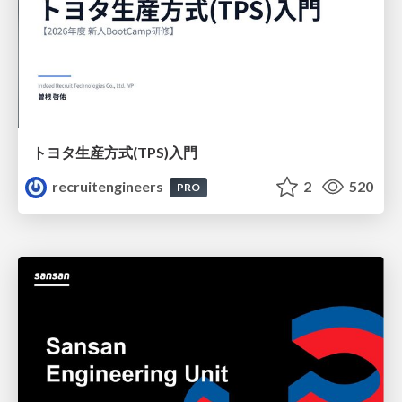
トヨタ⽣産⽅式(TPS)⼊⾨
recruitengineers
2
520
PRO