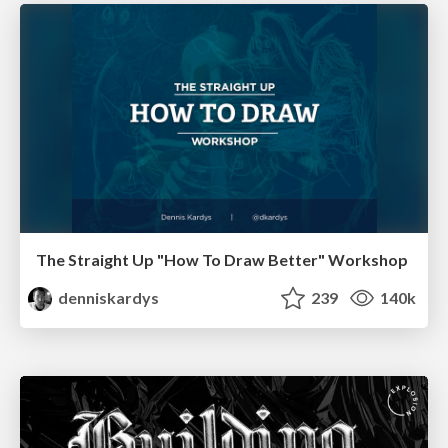
The Straight Up "How To Draw Better" Workshop
denniskardys
239
140k