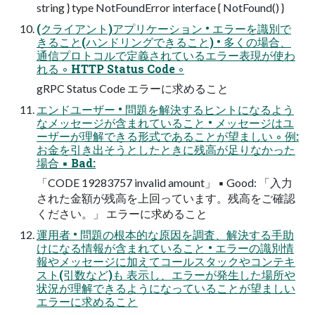
string } type NotFoundError interface { NotFound() }
(クライアント)アプリケーション • エラーを識別で
きること(ハンドリングできること) • 多くの場合、
通信プロトコルで定義されているエラー表現が使わ
れる ◦ HTTP Status Code ◦
gRPC Status Code エラーに求めること
エンドユーザー • 問題を解決するヒントになるよう
なメッセージが含まれていること • メッセージはユ
ーザーが理解できる形式であることが望ましい ◦ 例:
お金を引き出そうとしたときに残高が足りなかった
場合 ▪ Bad:
「CODE 19283757 invalid amount」 ▪ Good: 「入力
された金額が残高を上回っています。残高をご確認
ください。」 エラーに求めること
運用者 • 問題の根本的な原因を調査、解決する手助
けになる情報が含まれていること • エラーの識別情
報やメッセージに加えてコールスタックやコンテキ
スト(引数など)も 表示し、エラーが発生した場所や
状況が理解できるようになっていることが望ましい
エラーに求めること