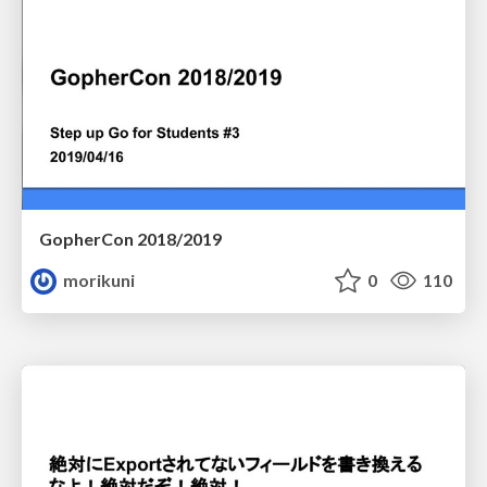
GopherCon 2018/2019
morikuni
0
110