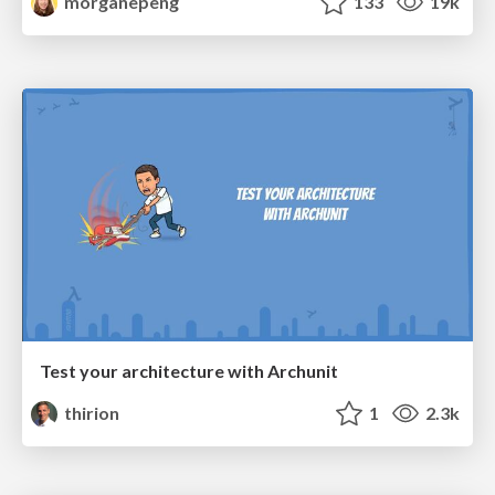
morganepeng
133
19k
Test your architecture with Archunit
thirion
1
2.3k