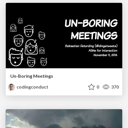
Un-Boring Meetings
codingconduct
0
370