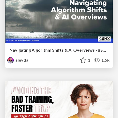
Navigating Algorithm Shifts & AI Overviews - #SMXNext
aleyda
1
1.5k