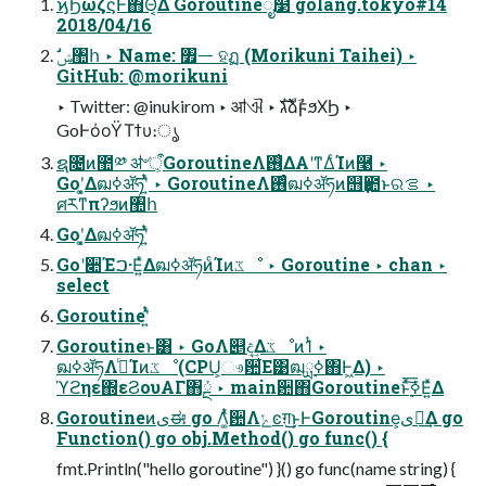
ϗϦωζϛͰ΋Θ͔Δ Goroutineೖ໳ golang.tokyo#14
2018/04/16
GitHub: @morikuni
‣ Twitter: @inukirom ‣ ॴଐ ‣ גࣜձࣾϝϧΧϦ ‣
GoͰόοΫΤϯυ։ൃ
ຊ೔ͷ಺༰ ॳ৺ऀ͕GoroutineΛ࢖͑ΔΑ͏ʹͳΔͨΊͷ࿩ ‣
Goʹ͓͚Δฒߦॲཧʹ͍ͭͯ ‣ GoroutineΛ࢖ͬͨฒߦॲཧͷ஫ҙ఺ͱରࡦ ‣
ศརͳπʔϧͷ঺հ
Goʹ͓͚Δฒߦॲཧʹ͍ͭͯ
Goʹ૊Έࠐ·Ε͍ͯΔฒߦॲཧͷͨΊͷػೳ ‣ Goroutine ‣ chan ‣
select
Goroutineʹ͍ͭͯ
Goroutineͱ͸ ‣ GoΛ୅ද͢Δػೳͷ1ͭ ‣
ฒߦॲཧΛߦ͏ͨΊͷػೳ(CPU͕ෳ਺͋Ε͹ฒྻ࣮ߦ΋Ͱ͖Δ) ‣
ϓϩηε΍εϨουΑΓ΋ܰྔ ‣ mainؔ਺΋Goroutineͱ࣮ͯ͠ߦ͞Ε͍ͯΔ
Goroutineͷىಈ go Λ͚ͭͯؔ਺Λݺͼग़͢͜ͱͰGoroutine͕ىಈ͢Δ go
Function() go obj.Method() go func() {
fmt.Println("hello goroutine") }() go func(name string) {