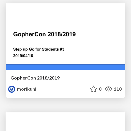
GopherCon 2018/2019
morikuni
0
110