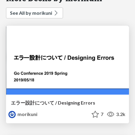
See All by morikuni
エラー設計について / Designing Errors
morikuni
7
3.2k