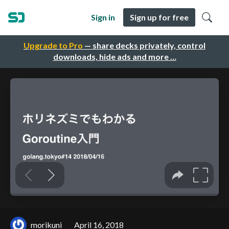
Sign in
Sign up for free
Upgrade to Pro
— share decks privately, control
downloads, hide ads and more …
morikuni
April 16, 2018