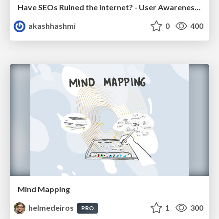
Have SEOs Ruined the Internet? - User Awareness of SEO in 2025
akashhashmi
0
400
Mind Mapping
helmedeiros
1
300
PRO