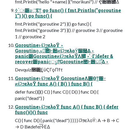
fmt.Println("hello "+name) }("morikuni") // Ҿ਺΋౉ͤΔ
1") }() go func() {
fmt.Println("goroutine 2") }() go func() {
fmt.Println("goroutine 3") }() // goroutine 3 // goroutine
1 // goroutine 2
GoroutineͱίʔϧελοΫ ‣
Goroutine͕ىಈͨ࣌͠఺Ͱؔ਺ͷίʔϧελοΫ͕෼཭͢Δ ‣
panic͸GoroutineͷίʔϧελοΫΛ໭͍ͬͯ͘ ‣ ͭ·Γɺdefer &
recover͸panic͕ൃੜͨ͠Goroutine಺Ͱ࢖͏ඞཁ͕͋Δ ‣
Devquiz࿮͸͜Ε͕ϋϚΓϙΠϯτ
GoroutineͱίʔϧελοΫ GoroutineΛ࢖Θͳ͍৔߹
ͷίʔϧελοΫ func A() { B() } func B() {
defer func(){}() C() } func C() { D() } func D() {
panic("dead") }
GoroutineͱίʔϧελοΫ func A() { func B() { defer
func(){}() func
C() { func D() { panic("dead") } } } } ίʔϧελοΫ: A → B → C
→ D Bͷdefer͕࣮ߦ͞ΕΔ