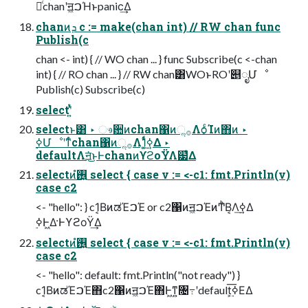
ดͨ͡chanʹॻ͖ࠐΉͱpanic͢Δ
chanͷܕ c := make(chan int) // RW chan func
Publish(c
chan <- int) { // WO chan ... } func Subscribe(c <-chan
int) { // RO chan ... } // RW chan͸WOͱROʹ୅ೖՄೳ
Publish(c) Subscribe(c)
selectʹ͍ͭͯ
selectͱ͸ ‣ ෳ਺ͷchan΁ͷૢ࡞Λѻ͏ͨΊͷ΋ͷ ‣
defaultΛॻ͘͜ͱͰchanͷϒϩοΫΛ๷͛Δ
selectͷ࢖͍ํ select { case v := <-c1: fmt.Println(v)
case c2
<- "hello": } c1͔ΒͷಡΈࠐΈ or c2΁ͷॻ͖ࠐΈͷͲͪΒ͔Λ࣮ߦ͢Δ
࣮ߦͰ͖Δ·ͰϒϩοΫ͢Δ
selectͷ࢖͍ํ select { case v := <-c1: fmt.Println(v)
case c2
<- "hello": default: fmt.Println("not ready") }
c1͔ΒͷಡΈࠐΈ΋c2΁ͷॻ͖ࠐΈ΋Ͱ͖ͳ͍৔߹ʹdefault͕࣮ߦ͞ΕΔ