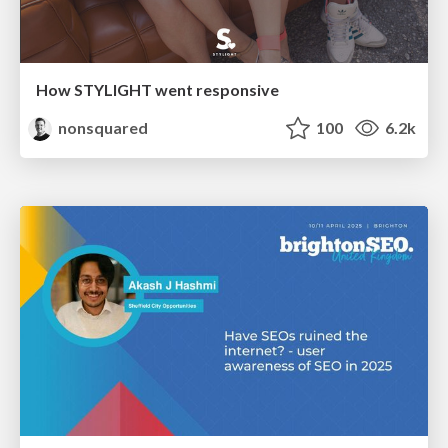
How STYLIGHT went responsive
nonsquared
100
6.2k