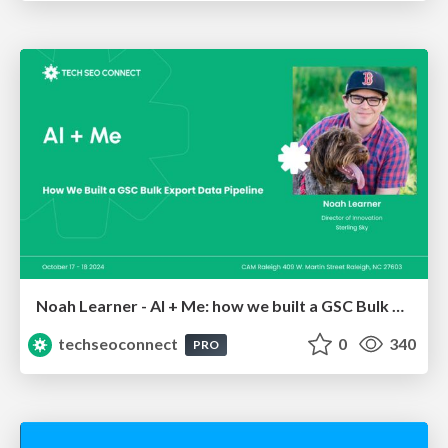
Noah Learner - AI + Me: how we built a GSC Bulk Export data pipeline
techseoconnect
0
340
PRO