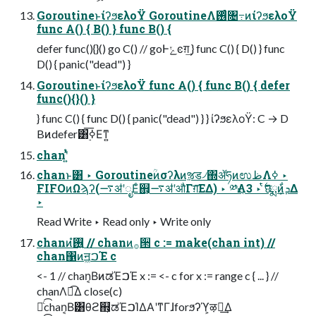
GoroutineͱίʔϧελοΫ GoroutineΛ࢖ͬͨ৔߹ͷίʔϧελοΫ
func A() { B() } func B() {
defer func(){}() go C() // goͰݺͼग़͢ } func C() { D() } func
D() { panic("dead") }
GoroutineͱίʔϧελοΫ func A() { func B() { defer
func(){}() }
} func C() { func D() { panic("dead") } } ίʔϧελοΫ: C → D
Bͷdefer͸࣮ߦ͞Εͳ͍
chanʹ͍ͭͯ
chanͱ͸ ‣ Goroutineؒͷσʔλͷૹड৴΍ॲཧͷಉظΛߦ͏ ‣
FIFOͷΩϡʔ(࠷ॳʹೖΕͨ஋͕࠷ॳʹऔΓग़͞ΕΔ) ‣ ༰ྔΛ࣋ͭ ‣ 3छྨͷܕ͕͋Δ
‣
Read Write ‣ Read only ‣ Write only
chanͷ࢖͍ํ // chanͷ࡞੒ c := make(chan int) //
chan΁ͷॻ͖ࠐΈ c
<- 1 // chan͔ΒͷಡΈࠐΈ x := <- c for x := range c { ... } //
chanΛด͡Δ close(c)
ดͨ͡chan͔Β͸θϩ஋͕ಡΈࠐΊΔΑ͏ʹͳΓɺforϧʔϓ͕ऴྃ͢Δ