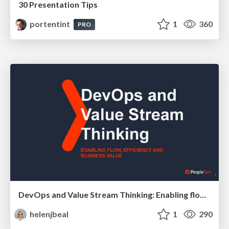
30 Presentation Tips
portentint
1
360
PRO
DevOps and Value Stream Thinking: Enabling flow, efficiency and business value
helenjbeal
1
290