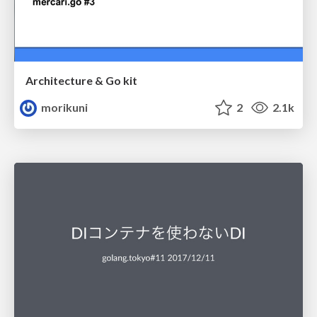
Architecture & Go kit
morikuni
2
2.1k