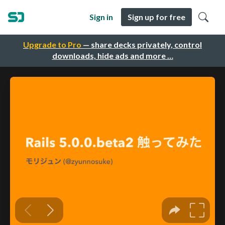
Sign in
Sign up for free
Upgrade to Pro
— share decks privately, control
downloads, hide ads and more …