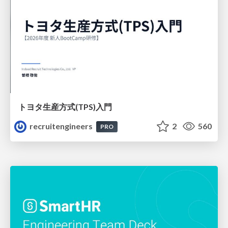
トヨタ⽣産⽅式(TPS)⼊⾨
recruitengineers
2
560
PRO