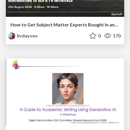
How to Get Subject Matter Experts Bought In and Actively Contributing to SEO & PR Initiatives.
livdayseo
0
170