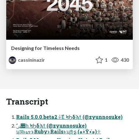
Designing for Timeless Needs
cassininazir
1
430
Transcript
Rails 5.0.0.beta2 ৮ͬͯΈͨ ϞϦδϡϯ (@zyunnosuke)
ʮञͱᔢͱRubyͱRailsͱʯॻ͍ͯ·͢ʂ (๑•̀Ŷ•́๑)✧