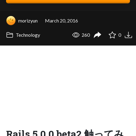
morizyun
March 20, 2016
Technology
260
0
Rails 5.0.0.beta2 触ってみ