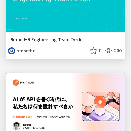
SmartHR Engineering Team Deck
smarthr
0
200