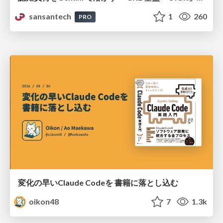
sansantech
1
260
PRO
変化の早いClaude Codeを 書籍に落とし込む
oikon48
7
1.3k