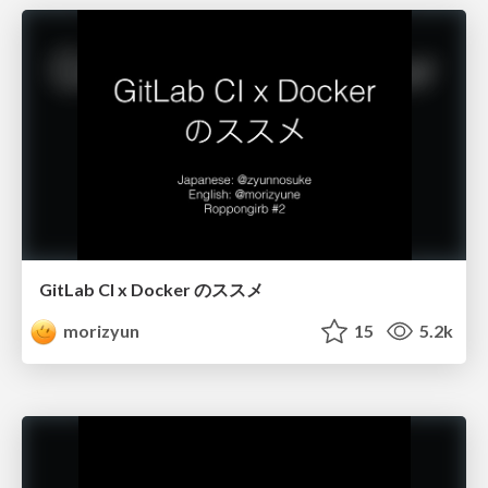
GitLab CI x Docker のススメ
morizyun
15
5.2k