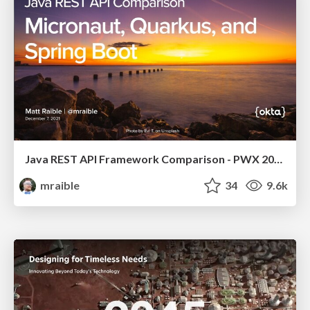
Java REST API Framework Comparison - PWX 2021
mraible
34
9.6k