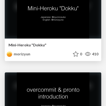
Mini-Heroku "Dokku"
morizyun
0
410