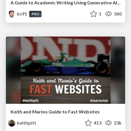
A Guide to Academic Writing Using Generative AI - A Workshop
ks91
1
360
PRO
Keith and Marios Guide to Fast Websites
keithpitt
413
23k