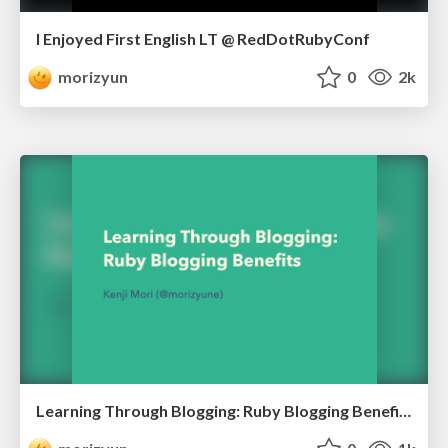
I Enjoyed First English LT @ RedDotRubyConf
morizyun
0
2k
Learning Through Blogging: Ruby Blogging Benefits