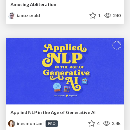
Amusing Abliteration
ianozsvald
1
240
Applied NLP in the Age of Generative AI
inesmontani
4
2.4k
PRO