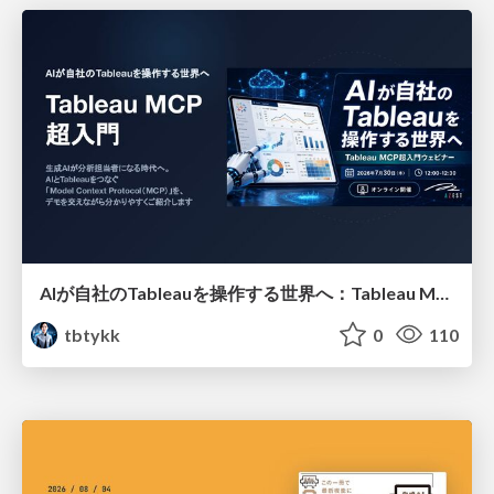
AIが自社のTableauを操作する世界へ：Tableau MCP超入門
tbtykk
0
110