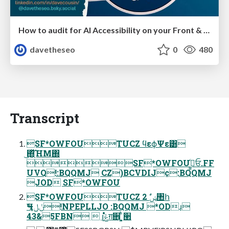
How to audit for AI Accessibility on your Front & Back End
davetheseo
0
480
Transcript
SF*OWFOUTUCZ ϥεϕΨε͸
͜͏΍ָͬͯ͠ΉΜ΍
SF*OWFOUߦ͖͍ͨਓ.FF
UVQ!:BQQMJ CZ)BCVDIJc:BQQMJ
JOD SF*OWFOU
SF*OWFOUTUCZ 2 ࣗݾ঺հ
Ӌᔹݩل!NPEPLLJO :BQQMJ *ODɹ
43&5FBN  ࣎լݝग़਎ ͍͓ͪ͏ؔ੢