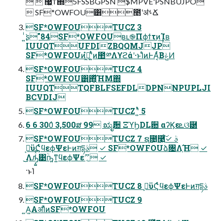
  ޷͖ͳ΍ͭ5FSSBGPSN $MPVE'PSNBUJPO
 SF*OWFOU͸೥ʹॳࢀՃ
SF*OWFOUTUCZ 3
͍ͥ͘ʂ"84SF*OWFOUʙւ֎Πϕϯτͷ͢͢Ίʙ
IUUQTUFDIZBQQMJJP
SF*OWFOUͷߦ͖ํʹ͍ͭͯͷ಺༰Λϒϩάʹ·ͱΊͨͷͰΑ͔ͬͨΒݟͯͶ
SF*OWFOUTUCZ 4
SF*OWFOU͸͜͏΍ָͬͯ͠ΉΜ΍
IUUQTTQFBLFSEFDLDPNNPUPLJI
BCVDIJ
SF*OWFOUTUCZ ʹ͍ͭͯ 5
6 6 300݅ 3,500ສ 99 ಋೖ݅਺ ΞϓϦDL਺ αʔϏεܧଓ཰
SF*OWFOUTUCZ 7 ຊ೔͓࿩͍ͨ͠ࣄ ✓
ࢲ͕ϋϚͬͨϥεϕΨεͰͷग़དྷࣄ ✓ SF*OWFOUձ৔Λָ͠Ή ✓
͜͜Λԡ͓͚͑ͯ͞͹ؒҧ͍ͳ͍ϥεϕΨε؍ޫ ✓
·ͱΊ
SF*OWFOUTUCZ 8 ࢲ͕ϋϚͬͨϥεϕΨεͰͷग़དྷࣄ
SF*OWFOUTUCZ 9
͍Α͍ΑॳΊͯͷSF*OWFOU