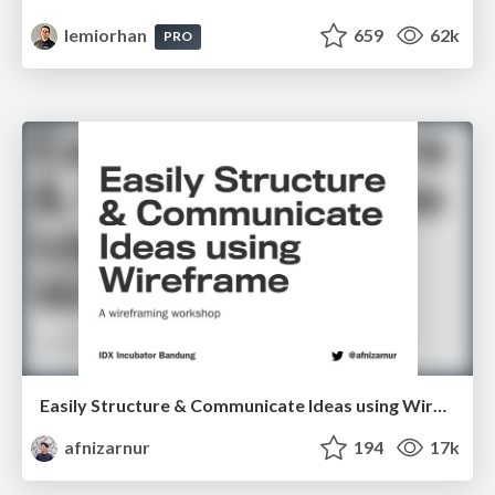
lemiorhan
659
62k
PRO
Easily Structure & Communicate Ideas using Wireframe
afnizarnur
194
17k