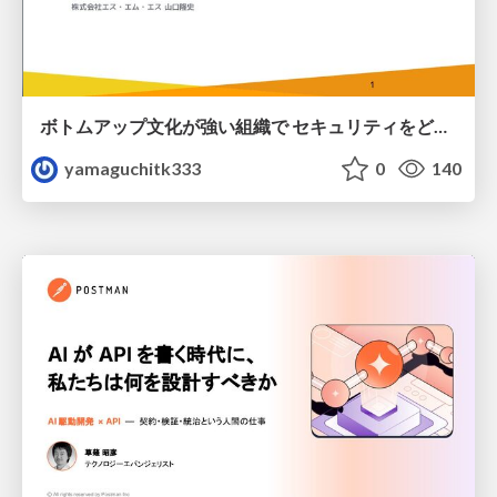
ボトムアップ文化が強い組織で セキュリティをどう根付かせていくかの現在進行形の話 / Making Security Stick in a Bottom-Up Organization
yamaguchitk333
0
140