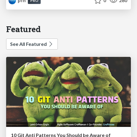
pfn
0
280
PRO
Featured
See All Featured
10 Git Anti Patterns You Should be Aware of