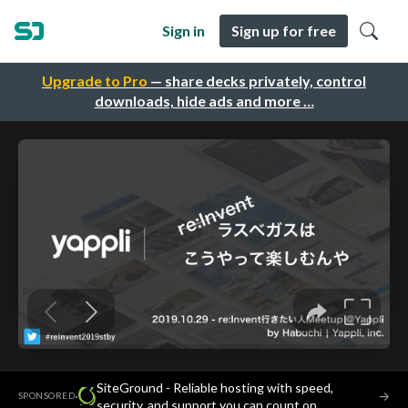
Sign in
Sign up for free
Upgrade to Pro
— share decks privately, control
downloads, hide ads and more …
SiteGround - Reliable hosting with speed,
·
→
SPONSORED
security, and support you can count on.