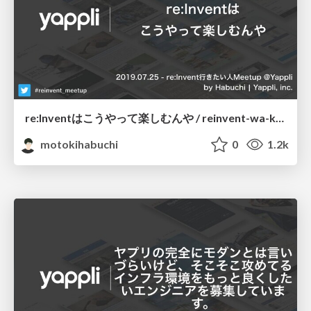
re:Inventはこうやって楽しむんや / reinvent-wa-ko-yatte-tanoshimunnya
motokihabuchi
0
1.2k