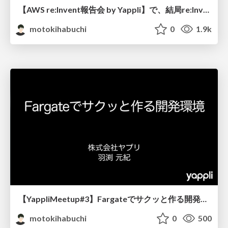
【AWS re:Invent報告会 by Yappli】で、結局re:Inventって何なの？ / What is re: Invent?
motokihabuchi
0
1.9k
【YappliMeetup#3】Fargateでサクッと作る開発環境 / Make development environment with Fargate
motokihabuchi
0
500