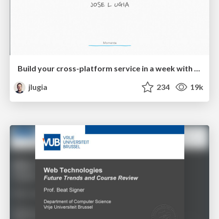
Build your cross-platform service in a week with App Engine
jlugia
234
19k