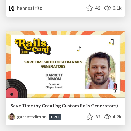
hannesfritz
42
3.1k
Save Time (by Creating Custom Rails Generators)
garrettdimon
32
4.2k
PRO