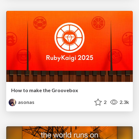
How to make the Groovebox
asonas
2
2.3k