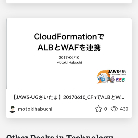
【JAWS-UGさいたま】20170610_CFnでALBとWAFを連携
motokihabuchi
0
430
Other Decks in Technology