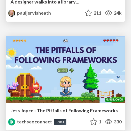
A designer walks into a library…
pauljervisheath
211
24k
Jess Joyce - The Pitfalls of Following Frameworks
techseoconnect
1
330
PRO