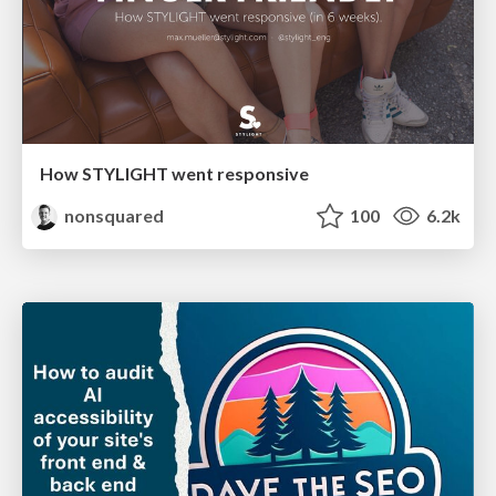
How STYLIGHT went responsive
nonsquared
100
6.2k