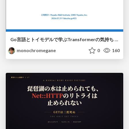
Go言語とトイモデルで学ぶTransformerの気持ち / fukuokago23-transformer
monochromegane
0
160