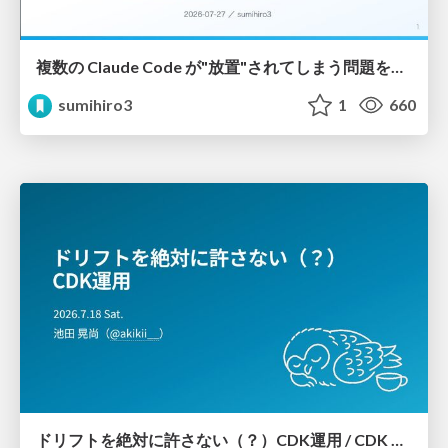
複数の Claude Code が"放置"されてしまう問題をCLI ダッシュボードを自作して解決した話
sumihiro3
1
660
ドリフトを絶対に許さない（？）CDK運用 / CDK Ops with Zero Tolerance for Drifts (?)