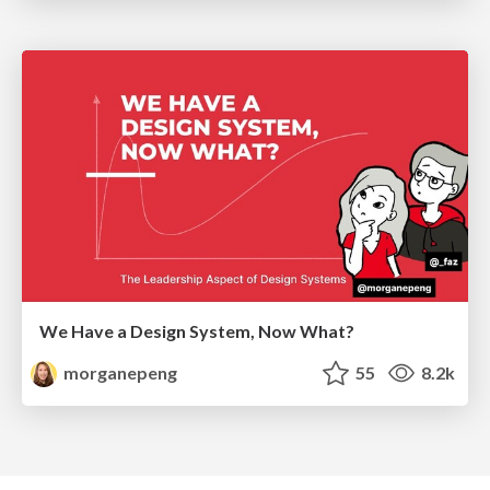
We Have a Design System, Now What?
morganepeng
55
8.2k