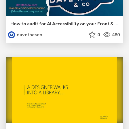
How to audit for AI Accessibility on your Front & Back End
davetheseo
0
480