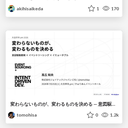
akihisaikeda
1
170
変わらないものが、変わるものを決める — 意図駆動開発 × イベントソーシング × イミュータブル | What Doesn't Change Decides What Can — IDD × Event Sourcing × Immutability
tomohisa
0
1.2k