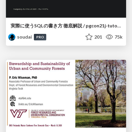
実際に使うSQLの書き方 徹底解説 / pgcon21j-tutorial
soudai
201
75k
PRO