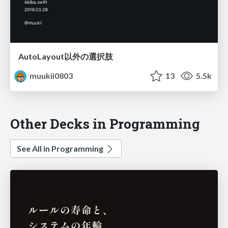
AutoLayout以外の選択肢
muukii0803
13
5.5k
Other Decks in Programming
See All in Programming