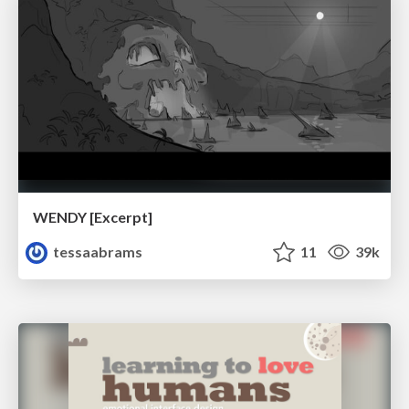
WENDY [Excerpt]
tessaabrams
11
39k