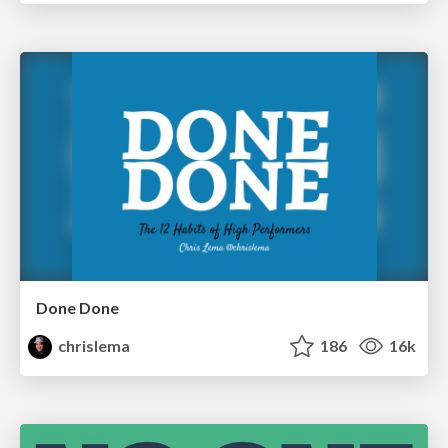
Done Done
chrislema
186
16k