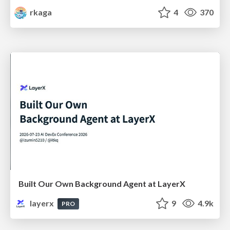
rkaga
4
370
Built Our Own Background Agent at LayerX
layerx
9
4.9k
PRO