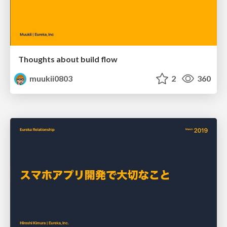
Thoughts about build flow
muukii0803
2
360