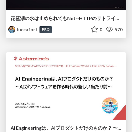
琵琶湖の水は止められてもNet--HTTPのリトライは止められない / You might be able to stop the water flow of Lake Biwa but you can't stop Net::HTTP retries
luccafort
0
570
PRO
AI Engineeringは、AIプロダクトだけのものか？ 〜AIがソフトウェアを作る時代の新しい当たり前〜 / No AI in your product. AI Engineering in your development.