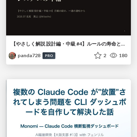
【やさしく解説 設計編・中級 #4】ルールの寿命と、システムの年輪
panda728
2
180
PRO