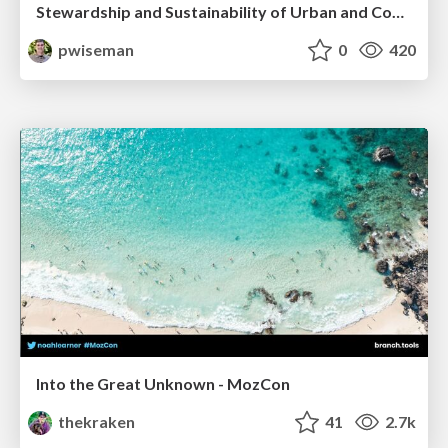
Stewardship and Sustainability of Urban and Community Forests
pwiseman
0
420
Into the Great Unknown - MozCon
thekraken
41
2.7k