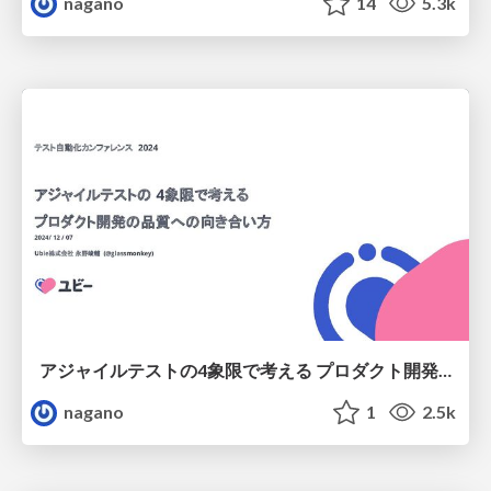
nagano
14
5.3k
アジャイルテストの4象限で考える プロダクト開発の品質への向き合い方
nagano
1
2.5k