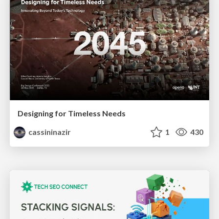
Designing for Timeless Needs
cassininazir
1
430