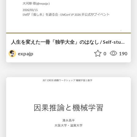
人生を変えた一冊「独学大全」のはなし / Self-study ENCYCLOPEDIA: The Book Which Change My Life #独学大全 #EM推し本
expajp
0
190