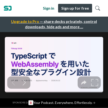
Sign in
Sign up for free
Upgrade to Pro
— share decks privately, control
downloads, hide ads and more …
·
Your Podcast. Everywhere. Effortlessly.
→
SPONSORED