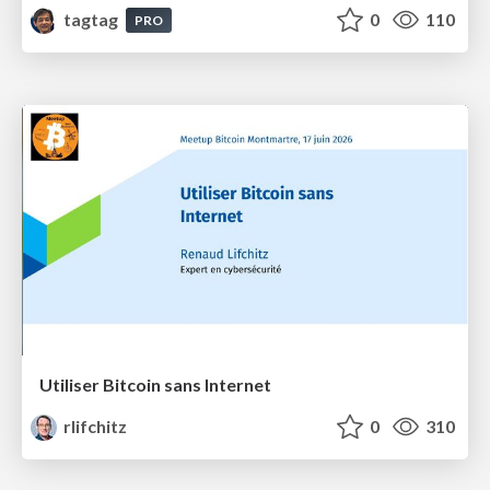
tagtag
0
110
PRO
Utiliser Bitcoin sans Internet
rlifchitz
0
310