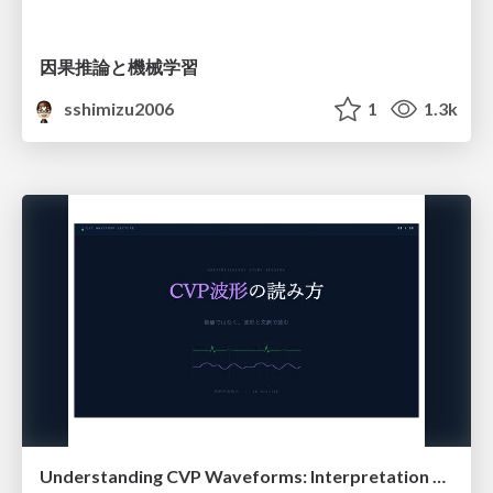
因果推論と機械学習
sshimizu2006
1
1.3k
Understanding CVP Waveforms: Interpretation and Clinical Implications in Anesthesiology