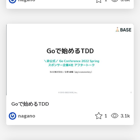
Goで始めるTDD
nagano
1
3.1k