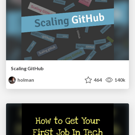
Scaling GitHub
holman
464
140k