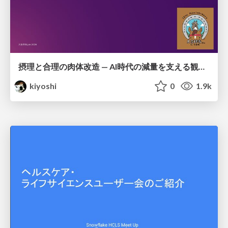
摂理と合理の肉体改造 — AI時代の減量を支える観測・制御・継続
kiyoshi
0
1.9k