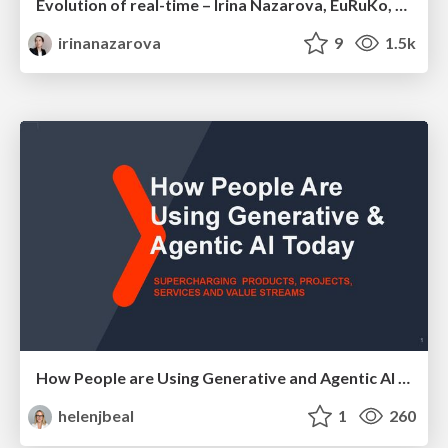
Evolution of real-time – Irina Nazarova, EuRuKo, 2024
irinanazarova
9
1.5k
How People are Using Generative and Agentic AI to Supercharge Their Products, Projects, Services and Value Streams Today
helenjbeal
1
260