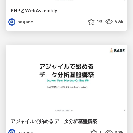
PHPとWebAssembly
nagano
19
6.6k
アジャイルで始める データ分析基盤構築
nagano
1
3.8k