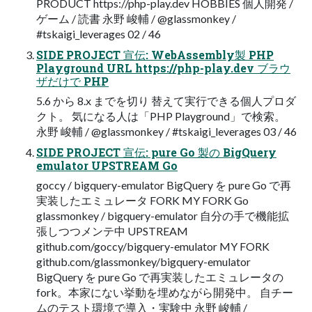
PRODUCT https://php-play.dev HOBBIES 個人開発 /
ゲーム / 読書 永野 峻輔 / @glassmonkey /
#tskaigi_leverages 02 / 46
SIDE PROJECT 宣伝: WebAssembly製 PHP
Playground URL https://php-play.dev ブラウ
ザだけで PHP
5.6 から 8.x までを切り 替えて実行できる個人プロダ
クト。 気になる人は「PHP Playground」で検索。
永野 峻輔 / @glassmonkey / #tskaigi_leverages 03 / 46
SIDE PROJECT 宣伝: pure Go 製の BigQuery
emulator UPSTREAM Go
goccy / bigquery-emulator BigQuery を pure Go で再
実装したエミュレータ FORK MY FORK Go
glassmonkey / bigquery-emulator 自分の手で機能拡
張しつつメンテ中 UPSTREAM
github.com/goccy/bigquery-emulator MY FORK
github.com/glassmonkey/bigquery-emulator
BigQuery を pure Go で再実装したエミュレータの
fork。本家にない挙動を埋めながら開発中。 自チー
ムのテスト環境で導入・実験中 永野 峻輔 /