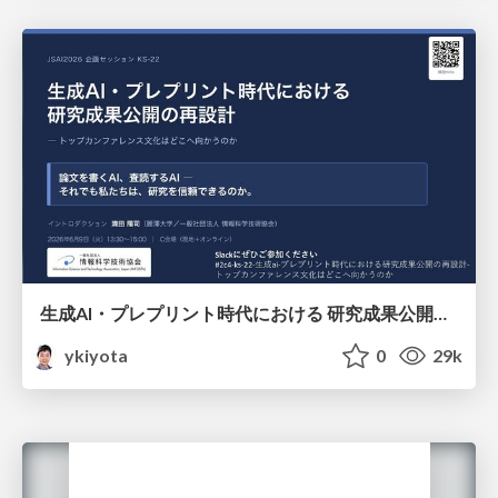
生成AI・プレプリント時代における 研究成果公開の再設計 ― トップカンファレンス文化はどこへ向かうのか / Redesigning the Dissemination of Research Outputs in the Age of Generative AI and Preprints — Where Is the Top-Conference Culture Heading?
ykiyota
0
29k