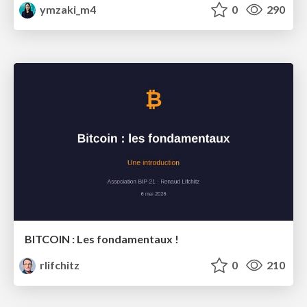
ymzaki_m4
0
290
BITCOIN : Les fondamentaux !
rlifchitz
0
210