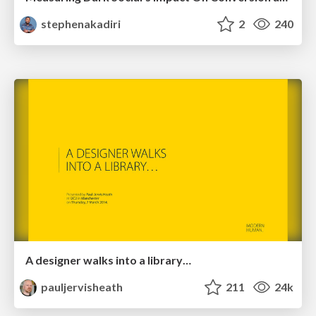
stephenakadiri
2
240
A designer walks into a library…
pauljervisheath
211
24k