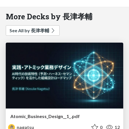
More Decks by 長津孝輔
See All by 長津孝輔
Atomic_Business_Design__1_.pdf
nagatsu
0
12