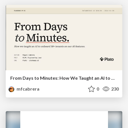
From Days to Minutes: How We Taught an AI to Onboard 50+ Tenants on our AI Features
mfcabrera
0
230