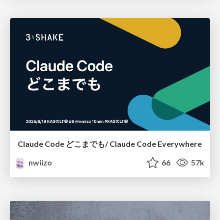
Claude Code どこまでも/ Claude Code Everywhere
nwiizo
66
57k