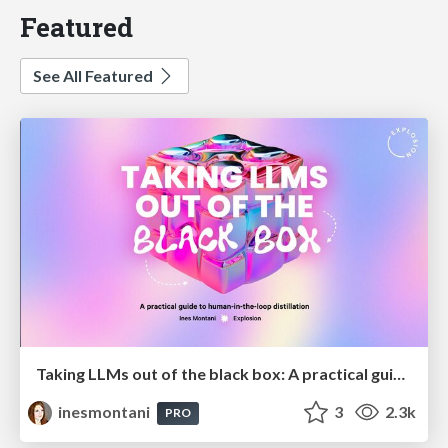
Featured
See All Featured
Taking LLMs out of the black box: A practical guide to human-in-the-loop distillation
inesmontani
3
2.3k
PRO