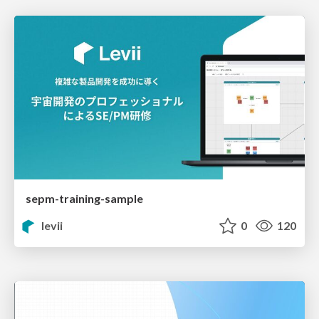
sepm-training-sample
levii
0
120