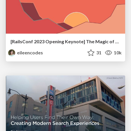
[RailsConf 2023 Opening Keynote] The Magic of Rails
eileencodes
31
10k