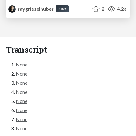
raygrieselhuber
2
4.2k
PRO
Transcript
None
None
None
None
None
None
None
None