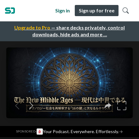
Sign in
Sign up for free
Upgrade to Pro
— share decks privately, control
downloads, hide ads and more …
·
Your Podcast. Everywhere. Effortlessly.
→
SPONSORED