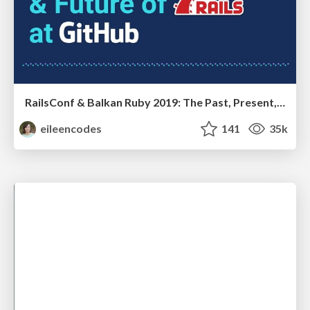
RailsConf & Balkan Ruby 2019: The Past, Present, and Future of Rails at GitHub
eileencodes
141
35k